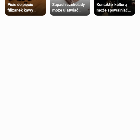
Zapach czekolady
Kontakt z kulturą
Picie do pięciu
może ułatwiać
może spowalniać
filiżanek kawy
trening siłowy
starzenie
dziennie jest
bezpieczne dla
większości
dorosłych