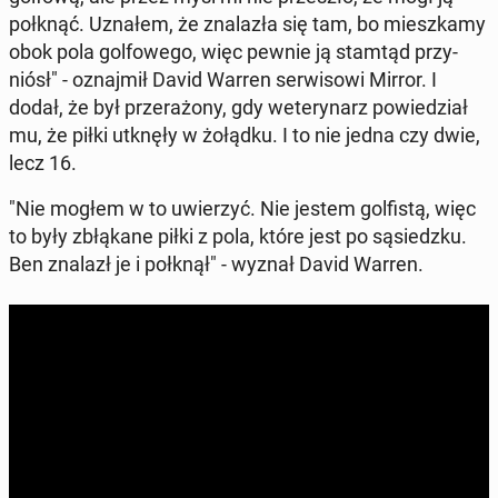
połknąć. Uznałem, że zna­la­zła się tam, bo miesz­ka­my
obok pola gol­fo­we­go, więc pewnie ją stamtąd przy­
niósł" - oznaj­mił David Warren ser­wi­so­wi Mirror. I
dodał, że był prze­ra­żo­ny, gdy we­te­ry­narz po­wie­dział
mu, że piłki utknęły w żołądku. I to nie jedna czy dwie,
lecz 16.
"Nie mogłem w to uwie­rzyć. Nie jestem gol­fi­stą, więc
to były zbłą­ka­ne piłki z pola, które jest po są­siedz­ku.
Ben znalazł je i połknął" - wyznał David Warren.