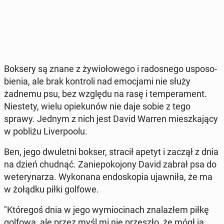
Boksery są znane z ży­wio­ło­we­go i ra­do­sne­go uspo­so­
bie­nia, ale brak kon­tro­li nad emo­cja­mi nie służy
żadnemu psu, bez względu na rasę i tem­pe­ra­ment.
Nie­ste­ty, wielu opie­ku­nów nie daje sobie z tego
sprawy. Jednym z nich jest David Warren miesz­ka­ją­cy
w pobliżu Li­ver­po­olu.
Ben, jego dwu­let­ni bokser, stracił apetyt i zaczął z dnia
na dzień chudnąć. Za­nie­po­ko­jo­ny David zabrał psa do
we­te­ry­na­rza. Wy­ko­na­na en­do­sko­pia ujaw­ni­ła, że ma
w żołądku piłki golfowe.
"Któ­re­goś dnia w jego wy­mio­ci­nach zna­la­złem piłkę
golfową, ale przez myśl mi nie prze­szło, że mógł ją