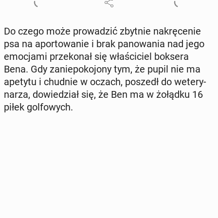
Do czego może pro­wa­dzić zbytnie na­krę­ce­nie
psa na apor­to­wa­nie i brak pa­no­wa­nia nad jego
emo­cja­mi prze­ko­nał się wła­ści­ciel boksera
Bena. Gdy za­nie­po­ko­jo­ny tym, że pupil nie ma
apetytu i chudnie w oczach, poszedł do we­te­ry­
na­rza, do­wie­dział się, że Ben ma w żołądku 16
piłek gol­fo­wych.