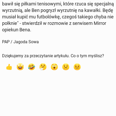
bawił się piłkami te­ni­so­wy­mi, które rzuca się spe­cjal­ną
wy­rzut­nią, ale Ben pogryzł wy­rzut­nię na kawałki. Będę
musiał kupić mu fut­bo­lów­kę, czegoś takiego chyba nie
połknie" - stwier­dził w roz­mo­wie z ser­wi­sem Mirror
opiekun Bena.
PAP / Jagoda Sowa
Dziękujemy za przeczytanie artykułu. Co o tym myślisz?