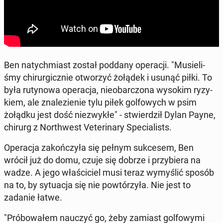
Ben na­tych­miast został poddany ope­ra­cji. "Mu­sie­li­
śmy chi­rur­gicz­nie otwo­rzyć żołądek i usunąć piłki. To
była ru­ty­no­wa ope­ra­cja, nie­obar­czo­na wysokim ry­zy­
kiem, ale zna­le­zie­nie tylu piłek gol­fo­wych w psim
żołądku jest dość nie­zwy­kłe" - stwier­dził Dylan Payne,
chirurg z Nor­th­west Ve­te­ri­na­ry Spe­cia­li­sts.
Ope­ra­cja za­koń­czy­ła się pełnym suk­ce­sem, Ben
wrócił już do domu, czuje się dobrze i przy­bie­ra na
wadze. A jego wła­ści­ciel musi teraz wy­my­ślić sposób
na to, by sy­tu­acja się nie po­wtó­rzy­ła. Nie jest to
zadanie łatwe.
"Pró­bo­wa­łem nauczyć go, żeby zamiast gol­fo­wy­mi