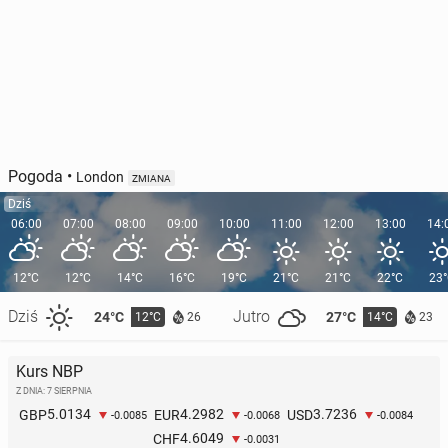
Pogoda
•
London
ZMIANA
Dziś
06:00
07:00
08:00
09:00
10:00
11:00
12:00
13:00
14:
12°C
12°C
14°C
16°C
19°C
21°C
21°C
22°C
23
Dziś
Jutro
24°C
27°C
12°C
14°C
26
23
Kurs NBP
Z DNIA: 7 SIERPNIA
5.0134
4.2982
3.7236
GBP
EUR
USD
-0.0085
-0.0068
-0.0084
4.6049
CHF
-0.0031