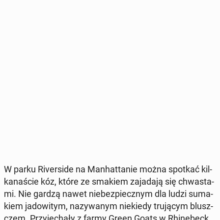
W parku Ri­ver­si­de na Man­hat­ta­nie można spotkać kil­
ka­na­ście kóz, które ze smakiem za­ja­da­ją się chwa­sta­
mi. Nie gardzą nawet nie­bez­piecz­nym dla ludzi su­ma­
kiem ja­do­wi­tym, na­zy­wa­nym nie­kie­dy tru­ją­cym blusz­
czem. Przy­je­cha­ły z farmy Green Goats w Rhi­ne­beck