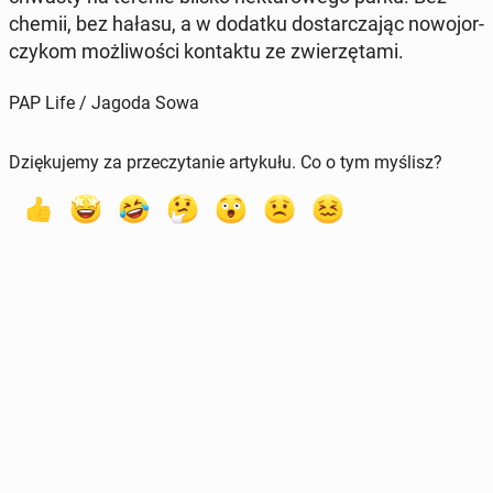
chemii, bez hałasu, a w dodatku do­star­cza­jąc no­wo­jor­
czy­kom moż­li­wo­ści kon­tak­tu ze zwie­rzę­ta­mi.
PAP Life / Jagoda Sowa
Dziękujemy za przeczytanie artykułu. Co o tym myślisz?