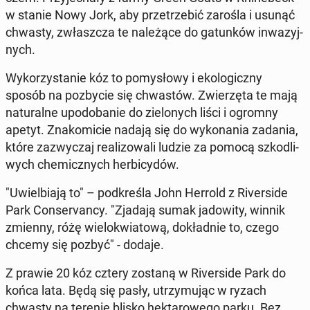
w stanie Nowy Jork, aby prze­trze­bić zarośla i usunąć
chwasty, zwłasz­cza te na­le­żą­ce do ga­tun­ków in­wa­zyj­
nych.
Wy­ko­rzy­sta­nie kóz to po­my­sło­wy i eko­lo­gicz­ny
sposób na po­zby­cie się chwa­stów. Zwie­rzę­ta te mają
na­tu­ral­ne upodo­ba­nie do zie­lo­nych liści i ogromny
apetyt. Zna­ko­mi­cie nadają się do wy­ko­na­nia zadania,
które za­zwy­czaj re­ali­zo­wa­li ludzie za pomocą szko­dli­
wych che­micz­nych her­bi­cy­dów.
"Uwiel­bia­ją to" – pod­kre­śla John Herrold z Ri­ver­si­de
Park Con­se­rvan­cy. "Zjadają sumak ja­do­wi­ty, winnik
zmienny, różę wie­lo­kwia­to­wą, do­kład­nie to, czego
chcemy się pozbyć" - dodaje.
Z prawie 20 kóz cztery zostaną w Ri­ver­si­de Park do
końca lata. Będą się pasły, utrzy­mu­jąc w ryzach
chwasty na terenie blisko hek­ta­ro­we­go parku. Bez