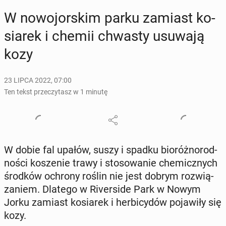
W no­wo­jor­skim parku zamiast ko­
sia­rek i chemii chwasty usuwają
kozy
23 LIPCA 2022, 07:00
Ten tekst przeczytasz w 1 minutę
W dobie fal upałów, suszy i spadku bio­róż­no­rod­
no­ści ko­sze­nie trawy i sto­so­wa­nie che­micz­nych
środków ochrony roślin nie jest dobrym roz­wią­
za­niem. Dlatego w Ri­ver­si­de Park w Nowym
Jorku zamiast ko­sia­rek i her­bi­cy­dów po­ja­wi­ły się
kozy.