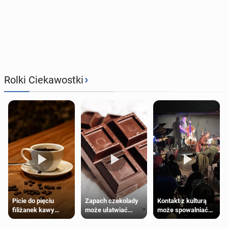
›
Rolki Ciekawostki
Zapach czekolady
Kontakt z kulturą
Picie do pięciu
może ułatwiać
może spowalniać
filiżanek kawy
trening siłowy
starzenie
dziennie jest