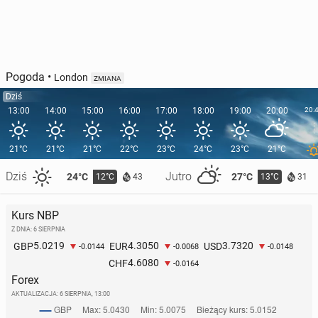
Pogoda
•
London
ZMIANA
Dziś
13:00
14:00
15:00
16:00
17:00
18:00
19:00
20:00
20:
21°C
21°C
21°C
22°C
23°C
24°C
23°C
21°C
Dziś
Jutro
24°C
27°C
12°C
13°C
43
31
Kurs NBP
Z DNIA: 6 SIERPNIA
5.0219
4.3050
3.7320
GBP
EUR
USD
-0.0144
-0.0068
-0.0148
4.6080
CHF
-0.0164
Forex
AKTUALIZACJA:
6 SIERPNIA, 13:00