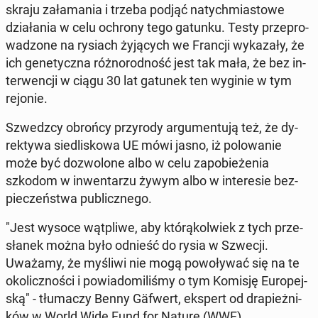
skraju za­ła­ma­nia i trzeba podjąć na­tych­mia­sto­we
dzia­ła­nia w celu ochrony tego gatunku. Testy prze­pro­
wa­dzo­ne na rysiach ży­ją­cych we Francji wy­ka­za­ły, że
ich ge­ne­tycz­na róż­no­rod­ność jest tak mała, że bez in­
ter­wen­cji w ciągu 30 lat gatunek ten wyginie w tym
rejonie.
Szwedz­cy obrońcy przy­ro­dy ar­gu­men­tu­ją też, że dy­
rek­ty­wa sie­dli­sko­wa UE mówi jasno, iż po­lo­wa­nie
może być do­zwo­lo­ne albo w celu za­po­bie­że­nia
szkodom w in­wen­ta­rzu żywym albo w in­te­re­sie bez­
pie­czeń­stwa pu­blicz­ne­go.
"Jest wysoce wąt­pli­we, aby któ­rą­kol­wiek z tych prze­
sła­nek można było odnieść do rysia w Szwecji.
Uważamy, że myśliwi nie mogą po­wo­ły­wać się na te
oko­licz­no­ści i po­wia­do­mi­li­śmy o tym Komisję Eu­ro­pej­
ską" - tłu­ma­czy Benny Gäfwert, ekspert od dra­pież­ni­
ków w World Wide Fund for Nature (WWF).