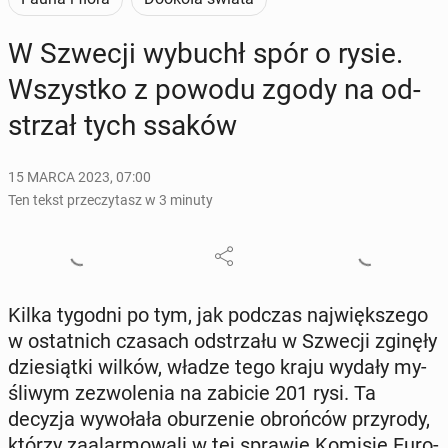
W Szwecji wybuchł spór o rysie.
Wszyst­ko z powodu zgody na od­
strzał tych ssaków
15 MARCA 2023, 07:00
Ten tekst przeczytasz w 3 minuty
Kilka tygodni po tym, jak podczas naj­więk­sze­go
w ostat­nich czasach od­strza­łu w Szwecji zginęły
dzie­siąt­ki wilków, władze tego kraju wydały my­
śli­wym ze­zwo­le­nia na zabicie 201 rysi. Ta
decyzja wy­wo­ła­ła obu­rze­nie obroń­ców przy­ro­dy,
którzy za­alar­mo­wa­li w tej sprawie Komisję Eu­ro­