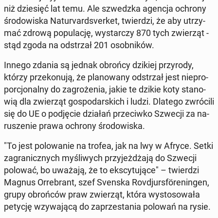
niż dzie­sięć lat temu. Ale szwedz­ka agencja ochrony
śro­do­wi­ska Na­tu­rvard­sver­ket, twier­dzi, że aby utrzy­
mać zdrową po­pu­la­cję, wy­star­czy 870 tych zwie­rząt -
stąd zgoda na od­strzał 201 osob­ni­ków.
Innego zdania są jednak obrońcy dzikiej przy­ro­dy,
którzy prze­ko­nu­ją, że pla­no­wa­ny od­strzał jest nie­pro­
por­cjo­nal­ny do za­gro­że­nia, jakie te dzikie koty sta­no­
wią dla zwie­rząt go­spo­dar­skich i ludzi. Dlatego zwró­ci­li
się do UE o pod­ję­cie działań prze­ciw­ko Szwecji za na­
ru­sze­nie prawa ochrony śro­do­wi­ska.
"To jest po­lo­wa­nie na trofea, jak na lwy w Afryce. Setki
za­gra­nicz­nych my­śli­wych przy­jeż­dża­ją do Szwecji
polować, bo uważają, że to eks­cy­tu­ją­ce" – twier­dzi
Magnus Or­re­brant, szef Svenska Ro­vdjurs­före­nin­gen,
grupy obroń­ców praw zwie­rząt, która wy­sto­so­wa­ła
petycję wzy­wa­ją­cą do za­prze­sta­nia polowań na rysie.