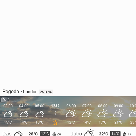
Pogoda
•
London
ZMIANA
Dziś
03:00
04:00
05:00
05:35
06:00
07:00
08:00
09:00
10:
15°C
14°C
13°C
12°C
14°C
17°C
21°C
23
Dziś
Jutro
28°C
32°C
12°C
14°C
24
17