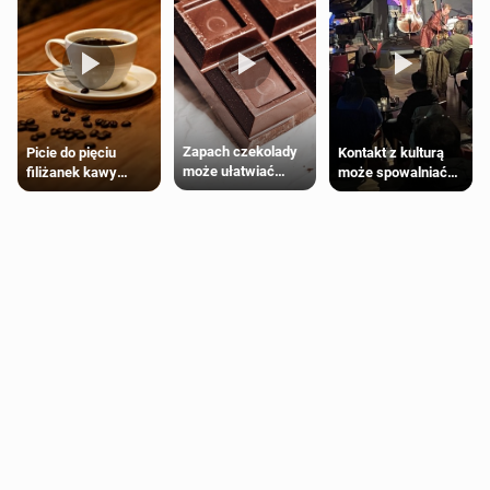
Zapach czekolady
Kontakt z kulturą
Picie do pięciu
może ułatwiać
może spowalniać
filiżanek kawy
trening siłowy
starzenie
dziennie jest
bezpieczne dla
większości
dorosłych