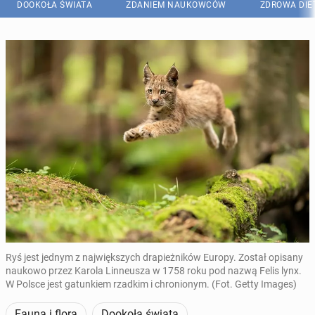
DOOKOŁA ŚWIATA
ZDANIEM NAUKOWCÓW
ZDROWA DIE
Ryś jest jednym z największych drapieżników Europy. Został opisany
naukowo przez Karola Linneusza w 1758 roku pod nazwą Felis lynx.
W Polsce jest gatunkiem rzadkim i chronionym. (Fot. Getty Images)
Fauna i flora
Dookoła świata