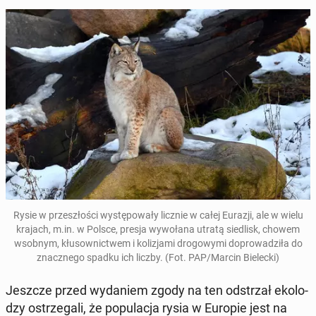
Rysie w prze­szło­ści wy­stę­po­wa­ły licznie w całej Eurazji, ale w wielu
krajach, m.in. w Polsce, presja wy­wo­ła­na utratą sie­dlisk, chowem
wsobnym, kłu­sow­nic­twem i ko­li­zja­mi dro­go­wy­mi do­pro­wa­dzi­ła do
znacz­ne­go spadku ich liczby. (Fot. PAP/Marcin Bie­lec­ki)
Jeszcze przed wy­da­niem zgody na ten od­strzał eko­lo­
dzy ostrze­ga­li, że po­pu­la­cja rysia w Europie jest na