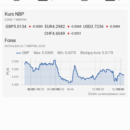
Kurs NBP
Z DNIA: 7 SIERPNIA
5.0134
4.2982
3.7236
GBP
EUR
USD
-0.0085
-0.0068
-0.0084
4.6049
CHF
-0.0031
Forex
AKTUALIZACJA:
7 SIERPNIA, 22:00
Źródło: currencybeacon.com