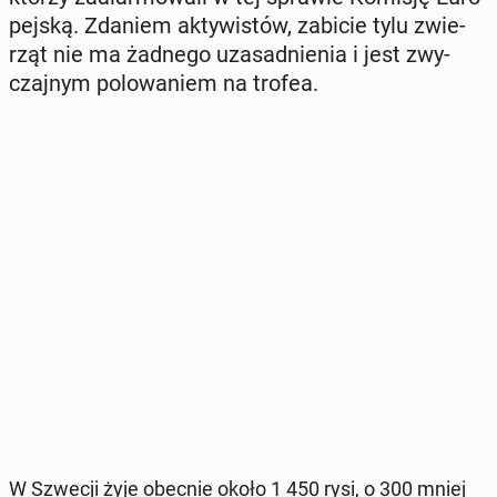
pej­ską. Zdaniem ak­ty­wi­stów, zabicie tylu zwie­
rząt nie ma żadnego uza­sad­nie­nia i jest zwy­
czaj­nym po­lo­wa­niem na trofea.
W Szwecji żyje obecnie około 1 450 rysi, o 300 mniej