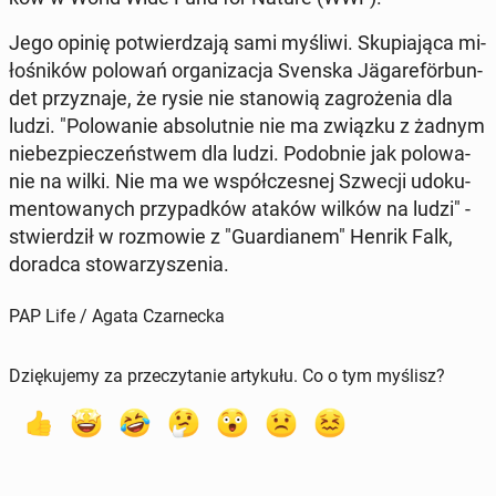
Jego opinię po­twier­dza­ją sami myśliwi. Sku­pia­ją­ca mi­
ło­śni­ków polowań or­ga­ni­za­cja Svenska Jäga­re­för­bun­
det przy­zna­je, że rysie nie sta­no­wią za­gro­że­nia dla
ludzi. "Po­lo­wa­nie ab­so­lut­nie nie ma związku z żadnym
nie­bez­pie­czeń­stwem dla ludzi. Po­dob­nie jak po­lo­wa­
nie na wilki. Nie ma we współ­cze­snej Szwecji udo­ku­
men­to­wa­nych przy­pad­ków ataków wilków na ludzi" -
stwier­dził w roz­mo­wie z "Gu­ar­dia­nem" Henrik Falk,
doradca sto­wa­rzy­sze­nia.
PAP Life / Agata Czarnecka
Dziękujemy za przeczytanie artykułu. Co o tym myślisz?