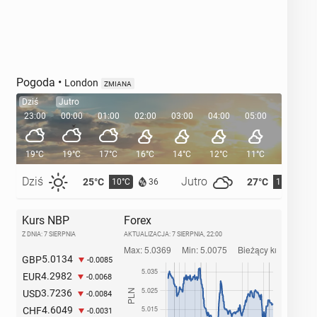
Pogoda
•
London
ZMIANA
Dziś
Jutro
23:00
00:00
01:00
02:00
03:00
04:00
05:00
05:35
19°C
19°C
17°C
16°C
14°C
12°C
11°C
Dziś
Jutro
25°C
27°C
10°C
11°C
36
Kurs NBP
Forex
Z DNIA: 7 SIERPNIA
AKTUALIZACJA:
7 SIERPNIA, 22:00
5.0134
GBP
-0.0085
4.2982
EUR
-0.0068
3.7236
USD
-0.0084
4.6049
CHF
-0.0031