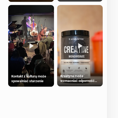
bezpieczne dla
większości dorosłych
Kreatyna może
Kontakt z kulturą może
wzmacniać odporność
spowalniać starzenie
przeciw nowotworom