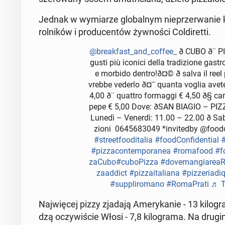
Jednak w wy­mia­rze glo­bal­nym nie­prze­rwa­nie k
rol­ni­ków i pro­du­cen­tów żyw­no­ści Col­di­ret­ti.
@bre­ak­fast_and_coffee_
ð CUBO ð¨ 
gusti più iconici della tra­di­zio­ne ga­s
e morbido dentro!ð¤© ð salva il reel per
vreb­be vederlo ð¤¯ quanta voglia avete d
4,00 ð¨ quattro for­mag­gi € 4,50 ð§ car
pepe € 5,00 Dove: ðSAN BIAGIO – PIZZA
Lunedì – Venerdì: 11.00 – 22.00 ð️ Saba
zio­ni 0645683049 *in­vi­ted­by @fo­od­co
#stre­et­fo­odi­ta­lia
#fo­od­Con­fi­den­tial
#
#piz­za­con­tem­po­ra­nea
#ro­ma­fo­od
#f
za­Cu­bo
#cu­bo­Piz­za
#do­ve­man­gia­re­a
za­ad­dict
#piz­za­ita­lia­na
#piz­ze­ria­di­q
#sup­pli­ro­ma­no
#Ro­ma­Pra­ti
♬ Ta
Naj­wię­cej pizzy zjadają Ame­ry­ka­nie - 13 ki­l
dzą oczy­wi­ście Włosi - 7,8 ki­lo­gra­ma. Na dru