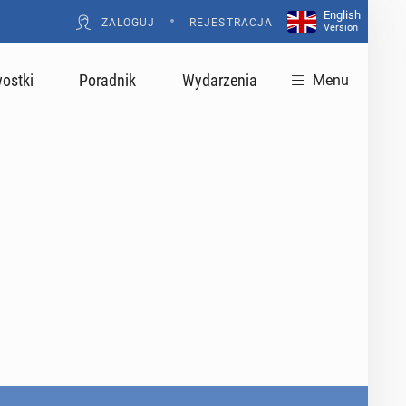
English
•
ZALOGUJ
REJESTRACJA
Version
ostki
Poradnik
Wydarzenia
Menu