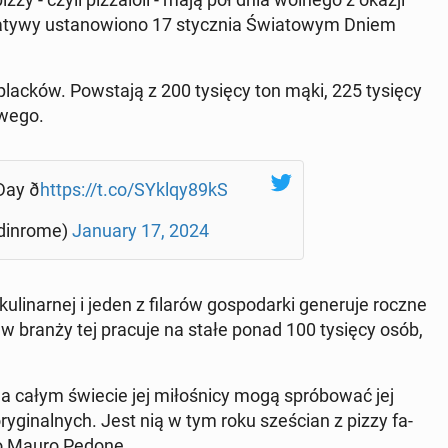
cja­ty­wy usta­no­wio­no 17 stycz­nia Świa­to­wym Dniem
placków. Po­wsta­ją z 200 tysięcy ton mąki, 225 tysięcy
­we­go.
y ð
https://t.co/SYklqy89kS
in­ro­me)
January 17, 2024
­li­nar­nej i jeden z filarów go­spo­dar­ki ge­ne­ru­je roczne
 a w branży tej pracuje na stałe ponad 100 tysięcy osób,
 całym świecie jej mi­ło­śni­cy mogą spró­bo­wać jej
 ory­gi­nal­nych. Jest nią w tym roku sze­ścian z pizzy fa­
o­lo Mauro Pedone.