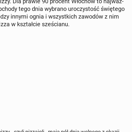
 Pizzy. Dla prawie 90 procent Włochów to naj­waż­
obchody tego dnia wybrano uro­czy­stość świę­te­go
między innymi ognia i wszyst­kich zawodów z nim
zza w kształ­cie sze­ścia­nu.
zzy - czyli piz­za­io­li - mają pół dnia wolnego z okazji