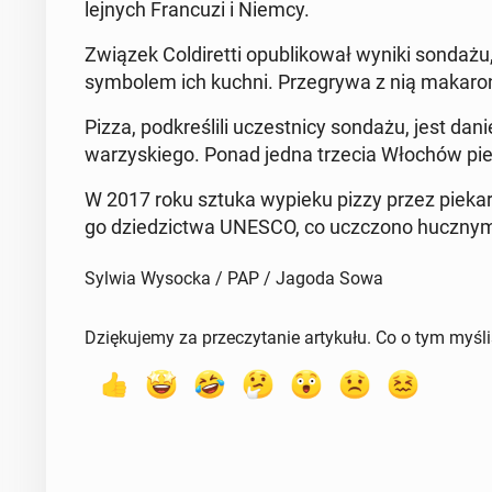
lej­nych Fran­cu­zi i Niemcy.
Związek Col­di­ret­ti opu­bli­ko­wał wyniki sondaż
sym­bo­lem ich kuchni. Prze­gry­wa z nią makaron
Pizza, pod­kre­śli­li uczest­ni­cy sondażu, jest da
wa­rzy­skie­go. Ponad jedna trzecia Włochów pi
W 2017 roku sztuka wypieku pizzy przez pie­ka­rz
go dzie­dzic­twa UNESCO, co uczczo­no hucz­ny­mi
Sylwia Wysocka / PAP / Jagoda Sowa
Dziękujemy za przeczytanie artykułu. Co o tym myśl