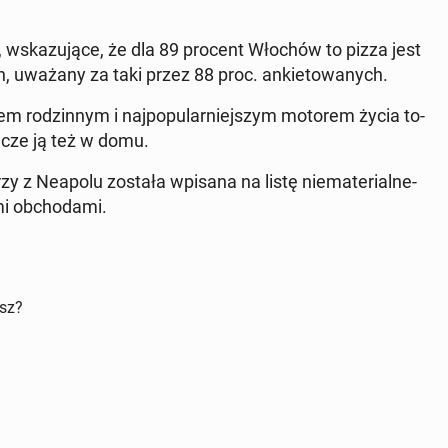
u, wska­zu­ją­ce, że dla 89 procent Włochów to pizza jest
, uważany za taki przez 88 proc. an­kie­to­wa­nych.
niem ro­dzin­nym i naj­po­pu­lar­niej­szym motorem życia to­
ecze ją też w domu.
y z Neapolu została wpisana na listę nie­ma­te­rial­ne­
 ob­cho­da­mi.
isz?