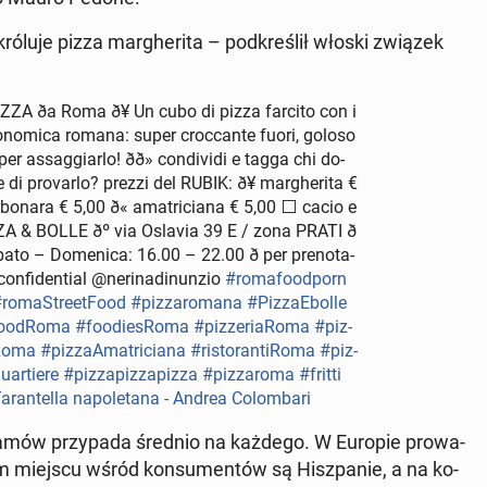
róluje pizza mar­ghe­ri­ta – pod­kre­ślił włoski związek
PIZZA ða Roma ð¥ Un cubo di pizza farcito con i
tro­no­mi­ca romana: super croc­can­te fuori, goloso
 as­sag­giar­lo! ðð» con­di­vi­di e tagga chi do­
i pro­var­lo? prezzi del RUBIK: ð¥ mar­ghe­ri­ta €
­bo­na­ra € 5,00 ð« ama­tri­cia­na € 5,00 ⬜️ cacio e
 & BOLLE ðº️ via Oslavia 39 E / zona PRATI ð
to – Do­me­ni­ca: 16.00 – 22.00 ð per pre­no­ta­
n­fi­den­tial @ne­ri­na­di­nun­zio
#ro­ma­fo­od­porn
ro­ma­Stre­et­Fo­od
#piz­za­ro­ma­na
#Piz­za­Ebol­le
o­odRo­ma
#fo­odie­sRo­ma
#piz­ze­ria­Ro­ma
#piz­
Ro­ma
#piz­za­Ama­tri­cia­na
#ri­sto­ran­ti­Ro­ma
#piz­
u­ar­tie­re
#piz­za­piz­za­piz­za
#piz­za­ro­ma
#fritti
­ran­tel­la na­po­le­ta­na - Andrea Co­lom­ba­ri
o­gra­mów przy­pa­da średnio na każdego. W Europie pro­wa­
gim miejscu wśród kon­su­men­tów są Hisz­pa­nie, a na ko­