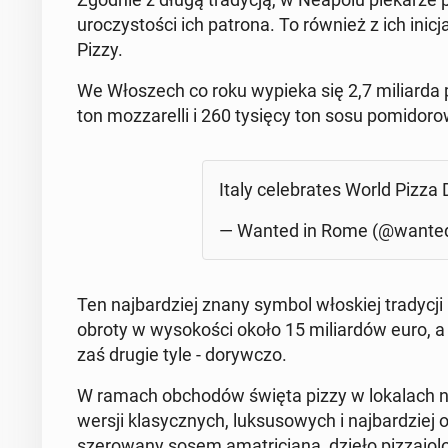
uro­czy­sto­ści ich patrona. To również z ich ini­
Pizzy.
We Wło­szech co roku wypieka się 2,7 mi­liar­da 
ton moz­za­rel­li i 260 tysięcy ton sosu po­mi­do­ro
Italy ce­le­bra­tes World Pizza Da
— Wanted in Rome (@wan­te­d
Ten naj­bar­dziej znany symbol wło­skiej tra­dy­cji ku
obroty w wy­so­ko­ści około 15 mi­liar­dów euro,
zaś drugie tyle - do­ryw­czo.
W ramach ob­cho­dów święta pizzy w lo­ka­lach na
wersji kla­sycz­nych, luk­su­so­wych i naj­bar­dziej
sze­ro­wa­ny sosem ama­tri­cia­na, dzieło piz­za­i