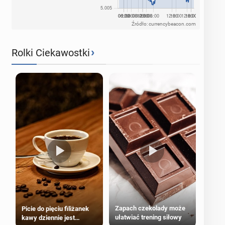
Źródło: currencybeacon.com
›
Rolki Ciekawostki
Zapach czekolady może
Picie do pięciu filiżanek
ułatwiać trening siłowy
kawy dziennie jest