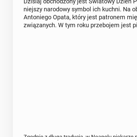
Dzisiaj ob­cho­dzo­ny jest Świa­to­wy Dzień
niej­szy na­ro­do­wy symbol ich kuchni. Na 
An­to­nie­go Opata, który jest pa­tro­nem 
zwią­za­nych. W tym roku prze­bo­jem jest pi
Zgodnie z długą tra­dy­cją, w Neapolu pie­ka­rze pi