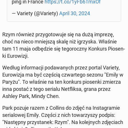
ping in France
https://t.co/1yFb6TmxOf
— Variety (@Variety)
April 30, 2024
Rzym również przy­go­to­wu­je się na dużą imprezę,
choć na nieco mniej­szą skalę niż igrzy­ska. Właśnie
tam 11 maja od­bę­dzie się te­go­rocz­ny Konkurs Pio­sen­
ki Eu­ro­wi­zji.
Według in­for­ma­cji po­da­wa­nych przez portal Variety,
Eu­ro­wi­zja ma być częścią czwar­te­go sezonu "Emily w
Paryżu". To właśnie na ten konkurs pio­sen­ki zmierza
inna postać z tego serialu Net­flik­sa, grana przez
Ashley Park, Mindy Chen.
Park pozuje razem z Collins do zdjęć na In­sta­gra­mie
se­ria­lo­wej Emily. Części z nich to­wa­rzy­szy podpis:
"Na­stęp­ny przy­sta­nek: Rzym". Na ko­lej­nych zdję­ciach