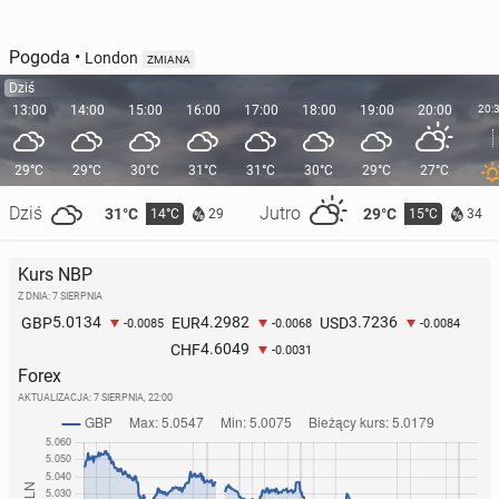
Pogoda
•
London
ZMIANA
Dziś
13:00
14:00
15:00
16:00
17:00
18:00
19:00
20:00
20:
29°C
29°C
30°C
31°C
31°C
30°C
29°C
27°C
Dziś
Jutro
31°C
29°C
14°C
15°C
29
34
Kurs NBP
Z DNIA: 7 SIERPNIA
5.0134
4.2982
3.7236
GBP
EUR
USD
-0.0085
-0.0068
-0.0084
4.6049
CHF
-0.0031
Forex
AKTUALIZACJA:
7 SIERPNIA, 22:00