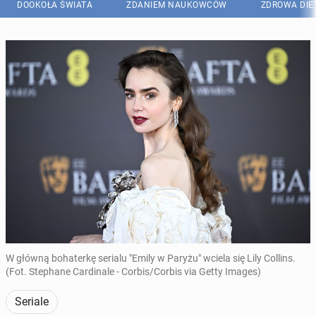
DOOKOŁA ŚWIATA
ZDANIEM NAUKOWCÓW
ZDROWA DIE
W główną bohaterkę serialu "Emily w Paryżu" wciela się Lily Collins.
(Fot. Stephane Cardinale - Corbis/Corbis via Getty Images)
Seriale