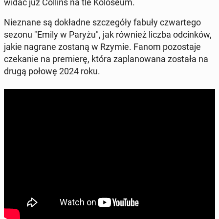
widać już Collins na tle Ko­lo­seum.
Nie­zna­ne są do­kład­ne szcze­gó­ły fabuły czwar­te­go
sezonu "Emily w Paryżu", jak również liczba od­cin­ków,
jakie nagrane zostaną w Rzymie. Fanom po­zo­sta­je
cze­ka­nie na pre­mie­rę, która za­pla­no­wa­na została na
drugą połowę 2024 roku.