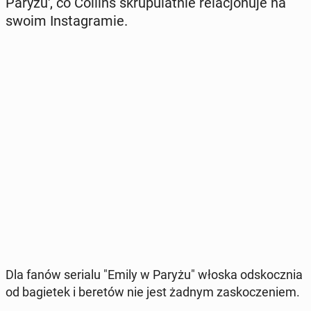
Paryżu', co Collins skru­pu­lat­nie re­la­cjo­nu­je na
swoim In­sta­gra­mie.
Dla fanów serialu "Emily w Paryżu" włoska od­skocz­nia
od ba­gie­tek i beretów nie jest żadnym za­sko­cze­niem.