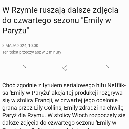
W Rzymie ruszają dalsze zdjęcia
do czwar­te­go sezonu "Emily w
Paryżu"
3 MAJA 2024, 10:00
Ten tekst przeczytasz w 2 minuty
Choć zgodnie z tytułem se­ria­lo­we­go hitu Net­flik­
sa 'Emily w Paryżu' akcja tej pro­duk­cji roz­gry­wa
się w stolicy Francji, w czwar­tej jego od­sło­nie
grana przez Lily Collins, Emily zdradzi na chwilę
Paryż dla Rzymu. W stolicy Włoch roz­po­czę­ły się
dalsze zdjęcia do czwar­te­go sezonu 'Emily w