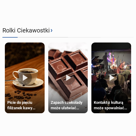
›
Rolki Ciekawostki
Zapach czekolady
Kontakt z kulturą
Picie do pięciu
może ułatwiać
może spowalniać
filiżanek kawy
trening siłowy
starzenie
dziennie jest
bezpieczne dla
większości
dorosłych