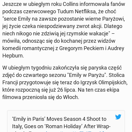
Jeszcze w ubie­głym roku Collins in­for­mo­wa­ła fanów
podczas czerw­co­we­go Tudum Net­flik­sa, że choć
"serce Emily na zawsze po­zo­sta­nie wierne Pa­ry­żo­wi,
jej życie czeka nie­spo­dzie­wa­ny zwrot akcji. Dlatego
niech nikogo nie zdziwią jej rzym­skie wakacje" –
mówiła, od­no­sząc się do ko­cha­nej przez widzów
komedii ro­man­tycz­nej z Gre­go­rym Peckiem i Audrey
Hepburn.
W ubie­głym ty­go­dniu za­koń­czy­ła się paryska część
zdjęć do czwar­te­go sezonu "Emily w Paryżu". Stolica
Francji przy­go­to­wu­je się teraz do Igrzysk Olim­pij­skich,
które roz­pocz­ną się już 26 lipca. Na ten czas ekipa
filmowa prze­nio­sła się do Włoch.
‘Emily in Paris’ Moves Season 4 Shoot to
Italy, Goes on ‘Roman Holiday’ After Wrap­