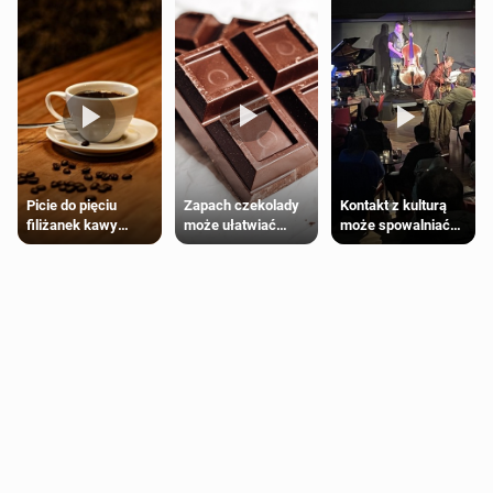
Zapach czekolady
Kontakt z kulturą
Picie do pięciu
może ułatwiać
może spowalniać
filiżanek kawy
trening siłowy
starzenie
dziennie jest
bezpieczne dla
większości
dorosłych