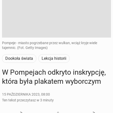
Pompeje - miasto pogrzebane przez wulkan, wciąż kryje wiele
tajemnic. (Fot. Getty Images)
Dookoła świata
Lekcja historii
W Pom­pe­jach odkryto in­skryp­cję,
która była pla­ka­tem wy­bor­czym
15 PAŹDZIERNIKA 2023, 08:00
Ten tekst przeczytasz w 3 minuty