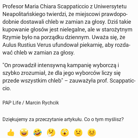
Pro­fe­sor Maria Chiara Scap­pa­tic­cio z Uni­wer­sy­te­tu
Ne­apo­li­tań­skie­go twier­dzi, że miej­sco­wi praw­do­po­
dob­nie do­sta­wa­li chleb w zamian za głosy. Dziś takie
ku­po­wa­nie głosów jest nie­le­gal­ne, ale w sta­ro­żyt­nym
Rzymie było na po­rząd­ku dzien­nym. Uważa się, że
Aulus Rustius Verus ufun­do­wał pie­kar­nię, aby roz­da­
wać chleb w zamian za głosy.
"On pro­wa­dził in­ten­syw­ną kam­pa­nię wy­bor­czą i
szybko zro­zu­miał, że dla jego wy­bor­ców liczy się
przede wszyst­kim chleb" – za­uwa­ży­ła prof. Scap­pa­tic­
cio.
PAP Life / Marcin Rychcik
Dziękujemy za przeczytanie artykułu. Co o tym myślisz?