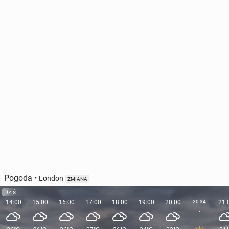
Pogoda
•
London
ZMIANA
Dziś
14:00
15:00
16:00
17:00
18:00
19:00
20:00
20:34
21: