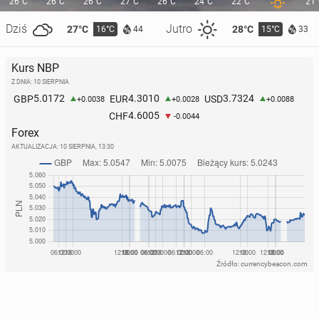
26°C
26°C
26°C
27°C
26°C
24°C
22°C
21
Dziś
Jutro
27°C
28°C
16°C
15°C
44
33
Kurs NBP
Z DNIA: 10 SIERPNIA
5.0172
4.3010
3.7324
GBP
EUR
USD
+0.0038
+0.0028
+0.0088
4.6005
CHF
-0.0044
Forex
AKTUALIZACJA:
10 SIERPNIA, 13:30
Źródło: currencybeacon.com