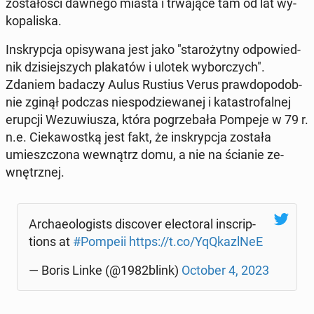
zo­sta­ło­ści dawnego miasta i trwa­ją­ce tam od lat wy­
ko­pa­li­ska.
In­skryp­cja opi­sy­wa­na jest jako "sta­ro­żyt­ny od­po­wied­
nik dzi­siej­szych pla­ka­tów i ulotek wy­bor­czych".
Zdaniem badaczy Aulus Rustius Verus praw­do­po­dob­
nie zginął podczas nie­spo­dzie­wa­nej i ka­ta­stro­fal­nej
erupcji We­zu­wiu­sza, która po­grze­ba­ła Pompeje w 79 r.
n.e. Cie­ka­wost­ką jest fakt, że in­skryp­cja została
umiesz­czo­na we­wnątrz domu, a nie na ścianie ze­
wnętrz­nej.
Ar­cha­eolo­gi­sts di­sco­ver elec­to­ral in­scrip­
tions at
#Pompeii
https://t.co/YqQka­zl­NeE
— Boris Linke (@1982blink)
October 4, 2023