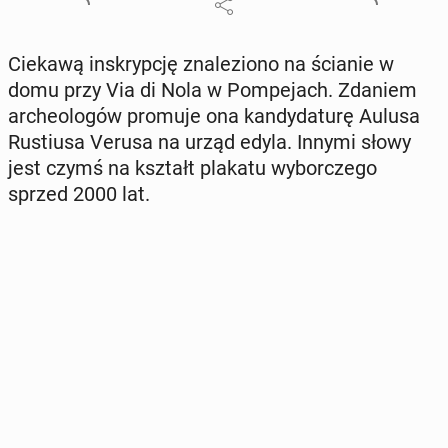
Ciekawą in­skryp­cję zna­le­zio­no na ścianie w
domu przy Via di Nola w Pom­pe­jach. Zdaniem
ar­che­olo­gów promuje ona kan­dy­da­tu­rę Aulusa
Ru­stiu­sa Verusa na urząd edyla. Innymi słowy
jest czymś na kształt plakatu wy­bor­cze­go
sprzed 2000 lat.