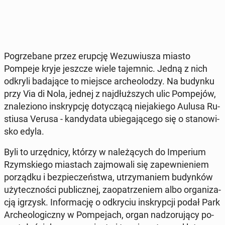
Po­grze­ba­ne przez erupcję We­zu­wiu­sza miasto
Pompeje kryje jeszcze wiele ta­jem­nic. Jedną z nich
odkryli ba­da­ją­ce to miejsce ar­che­olo­dzy. Na budynku
przy Via di Nola, jednej z naj­dłuż­szych ulic Pom­pe­jów,
zna­le­zio­no in­skryp­cję do­ty­czą­cą nie­ja­kie­go Aulusa Ru­
stiu­sa Verusa - kan­dy­da­ta ubie­ga­ją­ce­go się o sta­no­wi­
sko edyla.
Byli to urzęd­ni­cy, którzy w na­le­żą­cych do Im­pe­rium
Rzym­skie­go mia­stach zaj­mo­wa­li się za­pew­nie­niem
po­rząd­ku i bez­pie­czeń­stwa, utrzy­ma­niem bu­dyn­ków
uży­tecz­no­ści pu­blicz­nej, za­opa­trze­niem albo or­ga­ni­za­
cją igrzysk. In­for­ma­cję o od­kry­ciu in­skryp­cji podał Park
Ar­che­olo­gicz­ny w Pom­pe­jach, organ nad­zo­ru­ją­cy po­