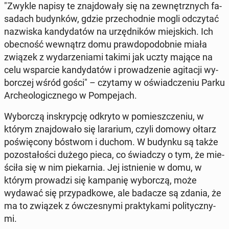
"Zwykle napisy te znaj­do­wa­ły się na ze­wnętrz­nych fa­
sa­dach bu­dyn­ków, gdzie prze­chod­nie mogli od­czy­tać
na­zwi­ska kan­dy­da­tów na urzęd­ni­ków miej­skich. Ich
obec­ność we­wnątrz domu praw­do­po­dob­nie miała
związek z wy­da­rze­nia­mi takimi jak uczty mające na
celu wspar­cie kan­dy­da­tów i pro­wa­dze­nie agi­ta­cji wy­
bor­czej wśród gości" – czytamy w oświad­cze­niu Parku
Ar­che­olo­gicz­ne­go w Pom­pe­jach.
Wy­bor­czą in­skryp­cję odkryto w po­miesz­cze­niu, w
którym znaj­do­wa­ło się la­ra­rium, czyli domowy ołtarz
po­świę­co­ny bóstwom i duchom. W budynku są także
po­zo­sta­ło­ści dużego pieca, co świad­czy o tym, że mie­
ści­ła się w nim pie­kar­nia. Jej ist­nie­nie w domu, w
którym pro­wa­dzi się kam­pa­nię wy­bor­czą, może
wydawać się przy­pad­ko­we, ale badacze są zdania, że
ma to związek z ów­cze­sny­mi prak­ty­ka­mi po­li­tycz­ny­
mi.