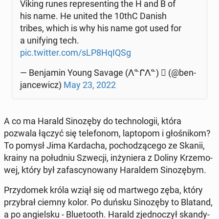
Viking runes re­pre­sen­ting the H and B of
his name. He united the 10thC Danish
tribes, which is why his name got used for
a uni­fy­ing tech.
pic.twitter.com/sLP8HqIQSg
— Ben­ja­min Young Savage (ᐱᓐᒋᐱᓐ)  (@ben­
jan­ce­wicz)
May 23, 2022
A co ma Harald Si­no­zę­by do tech­no­lo­gii, która
pozwala łączyć się te­le­fo­nom, lap­to­pom i gło­śni­kom?
To pomysł Jima Kar­da­cha, po­cho­dzą­ce­go ze Skanii,
krainy na po­łu­dniu Szwecji, in­ży­nie­ra z Doliny Krze­mo­
wej, który był za­fa­scy­no­wa­ny Ha­ral­dem Si­no­zę­bym.
Przy­do­mek króla wziął się od mar­twe­go zęba, który
przy­brał ciemny kolor. Po duńsku Si­no­zę­by to Blatand,
a po an­giel­sku - Blu­eto­oth. Harald zjed­no­czył skan­dy­