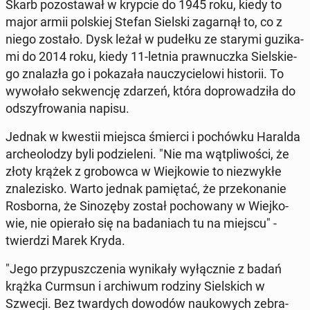
Skarb po­zo­sta­wał w krypcie do 1945 roku, kiedy to
major armii pol­skiej Stefan Sielski za­gar­nął to, co z
niego zostało. Dysk leżał w pudełku ze starymi gu­zi­ka­
mi do 2014 roku, kiedy 11-letnia pra­wnucz­ka Siel­skie­
go zna­la­zła go i po­ka­za­ła na­uczy­cie­lo­wi hi­sto­rii. To
wy­wo­ła­ło se­kwen­cję zdarzeń, która do­pro­wa­dzi­ła do
od­szy­fro­wa­nia napisu.
Jednak w kwestii miejsca śmierci i po­chów­ku Haralda
ar­che­olo­dzy byli po­dzie­le­ni. "Nie ma wąt­pli­wo­ści, że
złoty krążek z gro­bow­ca w Wiej­ko­wie to nie­zwy­kłe
zna­le­zi­sko. Warto jednak pa­mię­tać, że prze­ko­na­nie
Ros­bor­na, że Si­no­zę­by został po­cho­wa­ny w Wiej­ko­
wie, nie opie­ra­ło się na ba­da­niach tu na miejscu" -
twier­dzi Marek Kryda.
"Jego przy­pusz­cze­nia wy­ni­ka­ły wy­łącz­nie z badań
krążka Curmsun i ar­chi­wum rodziny Siel­skich w
Szwecji. Bez twar­dych dowodów na­uko­wych ze­bra­