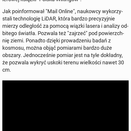
Jak po­in­for­mo­wał "Mail Online", na­ukow­cy wy­ko­rzy­
sta­li tech­no­lo­gię LiDAR, która bardzo pre­cy­zyj­nie
mierzy od­le­głość za pomocą wiązki lasera i analizy od­
bi­te­go światła. Pozwala też "zajrzeć" pod po­wierzch­
nię ziemi. Ponadto dzięki pro­wa­dze­niu badań z
kosmosu, można objąć po­mia­ra­mi bardzo duże
obszary. Jed­no­cze­śnie pomiar jest na tyle do­kład­ny,
że pozwala wykryć uskoki terenu wiel­ko­ści nawet 30
cm.