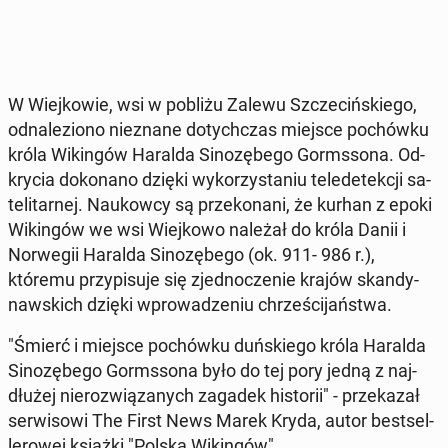
W Wiej­ko­wie, wsi w pobliżu Zalewu Szcze­ciń­skie­go,
od­na­le­zio­no nie­zna­ne do­tych­czas miejsce po­chów­ku
króla Wi­kin­gów Haralda Si­no­zę­be­go Gorms­so­na. Od­
kry­cia do­ko­na­no dzięki wy­ko­rzy­sta­niu te­le­de­tek­cji sa­
te­li­tar­nej. Na­ukow­cy są prze­ko­na­ni, że kurhan z epoki
Wi­kin­gów we wsi Wiej­ko­wo należał do króla Danii i
Nor­we­gii Haralda Si­no­zę­be­go (ok. 911- 986 r.),
któremu przy­pi­su­je się zjed­no­cze­nie krajów skan­dy­
naw­skich dzięki wpro­wa­dze­niu chrze­ści­jań­stwa.
"Śmierć i miejsce po­chów­ku duń­skie­go króla Haralda
Si­no­zę­be­go Gorms­so­na było do tej pory jedną z naj­
dłu­żej nie­roz­wią­za­nych zagadek hi­sto­rii" - prze­ka­zał
ser­wi­so­wi The First News Marek Kryda, autor be­st­sel­
le­ro­wej książki "Polska Wi­kin­gów".