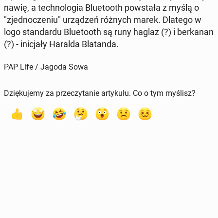
na­wię, a tech­no­lo­gia Blu­eto­oth po­wsta­ła z myślą o
"zjed­no­cze­niu" urzą­dzeń różnych marek. Dlatego w
logo stan­dar­du Blu­eto­oth są runy haglaz (?) i ber­ka­nan
(?) - ini­cja­ły Haralda Bla­tan­da.
PAP Life / Jagoda Sowa
Dziękujemy za przeczytanie artykułu. Co o tym myślisz?