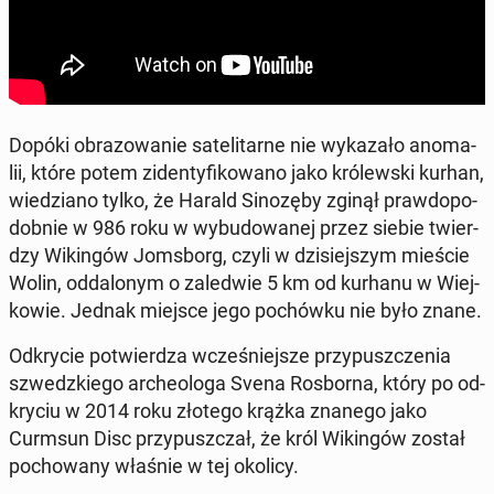
Dopóki ob­ra­zo­wa­nie sa­te­li­tar­ne nie wy­ka­za­ło ano­ma­
lii, które potem zi­den­ty­fi­ko­wa­no jako kró­lew­ski kurhan,
wie­dzia­no tylko, że Harald Si­no­zę­by zginął praw­do­po­
dob­nie w 986 roku w wy­bu­do­wa­nej przez siebie twier­
dzy Wi­kin­gów Joms­borg, czyli w dzi­siej­szym mieście
Wolin, od­da­lo­nym o za­le­d­wie 5 km od kurhanu w Wiej­
ko­wie. Jednak miejsce jego po­chów­ku nie było znane.
Od­kry­cie po­twier­dza wcze­śniej­sze przy­pusz­cze­nia
szwedz­kie­go ar­che­olo­ga Svena Ros­bor­na, który po od­
kry­ciu w 2014 roku złotego krążka znanego jako
Curmsun Disc przy­pusz­czał, że król Wi­kin­gów został
po­cho­wa­ny właśnie w tej okolicy.