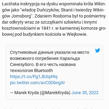
Ła­ciń­ska in­skryp­cja na dysku wspo­mi­na­ła króla Wi­kin­
gów jako "władcę Duń­czy­ków, Skanii i twier­dzy Wi­kin­
gów Joms­borg". Zdaniem Ros­bor­na był to po­śmiert­ny
dar odkryty wraz ze szcząt­ka­mi szkie­le­tu i innymi
kosz­tow­no­ścia­mi w 1841 r. w ka­mien­nej komorze gro­
bo­wej pod bu­dyn­kiem ko­ścio­ła w Wiej­ko­wie.
Спутниковые данные указали на место
возможного погребения Харальда
Синезубого. В его честь названа
технология Blu­eto­oth
https://t.co/Pg1Jb3q49q
pic.twitter.com/avC0DbngXr
— Marek Kryda (@Ma­rek­Kry­da)
June 30, 2022