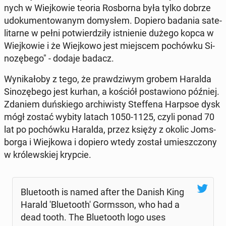
nych w Wiej­ko­wie teoria Ros­bor­na była tylko dobrze
udo­ku­men­to­wa­nym do­my­słem. Dopiero badania sa­te­
li­tar­ne w pełni po­twier­dzi­ły ist­nie­nie dużego kopca w
Wiej­ko­wie i że Wiej­ko­wo jest miej­scem po­chów­ku Si­
no­zę­be­go" - dodaje badacz.
Wy­ni­ka­ło­by z tego, że praw­dzi­wym grobem Haralda
Si­no­zę­be­go jest kurhan, a kościół po­sta­wio­no później.
Zdaniem duń­skie­go ar­chi­wi­sty Stef­fe­na Harpsoe dysk
mógł zostać wybity latach 1050-1125, czyli ponad 70
lat po po­chów­ku Haralda, przez księży z okolic Joms­
bor­ga i Wiej­ko­wa i dopiero wtedy został umiesz­czo­ny
w kró­lew­skiej krypcie.
Blu­eto­oth is named after the Danish King
Harald 'Blu­eto­oth' Gorms­son, who had a
dead tooth. The Blu­eto­oth logo uses