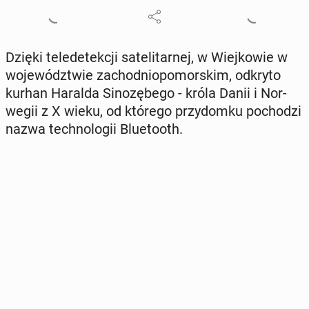
Dzięki te­le­de­tek­cji sa­te­li­tar­nej, w Wiej­ko­wie w
wo­je­wódz­twie za­chod­nio­po­mor­skim, odkryto
kurhan Haralda Si­no­zę­be­go - króla Danii i Nor­
we­gii z X wieku, od którego przy­dom­ku po­cho­dzi
nazwa tech­no­lo­gii Blu­eto­oth.