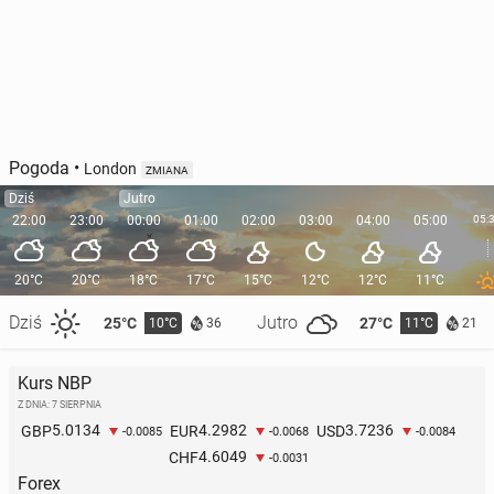
Pogoda
•
London
ZMIANA
Dziś
Jutro
22:00
23:00
00:00
01:00
02:00
03:00
04:00
05:00
05:
20°C
20°C
18°C
17°C
15°C
12°C
12°C
11°C
Dziś
Jutro
25°C
27°C
10°C
11°C
36
21
Kurs NBP
Z DNIA: 7 SIERPNIA
5.0134
4.2982
3.7236
GBP
EUR
USD
-0.0085
-0.0068
-0.0084
4.6049
CHF
-0.0031
Forex