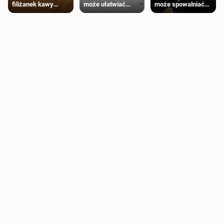
może ułatwiać
może spowalniać
filiżanek kawy
trening siłowy
starzenie
dziennie jest
bezpieczne dla
większości
dorosłych