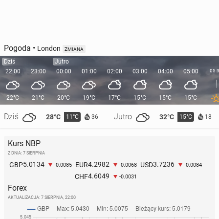
Pogoda
•
London
ZMIANA
Dziś
Jutro
22:00
23:00
00:00
01:00
02:00
03:00
04:00
05:00
05:
22°C
21°C
20°C
19°C
17°C
15°C
15°C
15°C
Dziś
Jutro
28°C
32°C
11°C
15°C
36
18
Kurs NBP
Z DNIA: 7 SIERPNIA
5.0134
4.2982
3.7236
GBP
EUR
USD
-0.0085
-0.0068
-0.0084
4.6049
CHF
-0.0031
Forex
AKTUALIZACJA:
7 SIERPNIA, 22:00