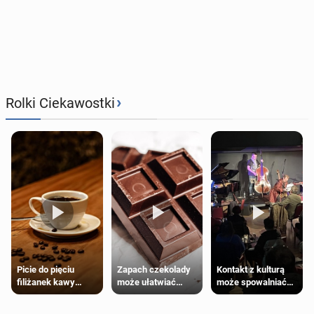
›
Rolki Ciekawostki
Zapach czekolady
Kontakt z kulturą
Picie do pięciu
może ułatwiać
może spowalniać
filiżanek kawy
trening siłowy
starzenie
dziennie jest
bezpieczne dla