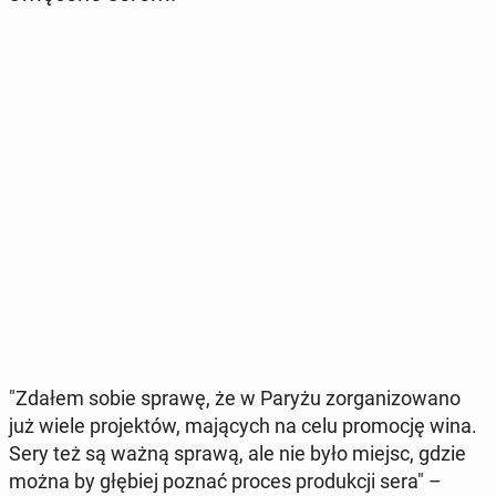
"Zdałem sobie sprawę, że w Paryżu zor­ga­ni­zo­wa­no
już wiele pro­jek­tów, ma­ją­cych na celu pro­mo­cję wina.
Sery też są ważną sprawą, ale nie było miejsc, gdzie
można by głębiej poznać proces pro­duk­cji sera" –