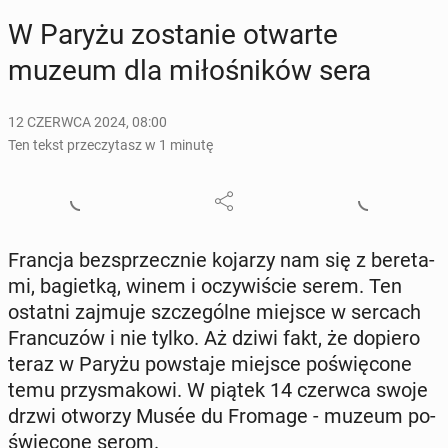
W Paryżu zo­sta­nie otwarte
muzeum dla mi­ło­śni­ków sera
12 CZERWCA 2024, 08:00
Ten tekst przeczytasz w 1 minutę
Francja bez­sprzecz­nie kojarzy nam się z be­re­ta­
mi, ba­giet­ką, winem i oczy­wi­ście serem. Ten
ostatni zajmuje szcze­gól­ne miejsce w sercach
Fran­cu­zów i nie tylko. Aż dziwi fakt, że dopiero
teraz w Paryżu po­wsta­je miejsce po­świę­co­ne
temu przy­sma­ko­wi. W piątek 14 czerwca swoje
drzwi otworzy Musée du Fromage - muzeum po­
świę­co­ne serom.