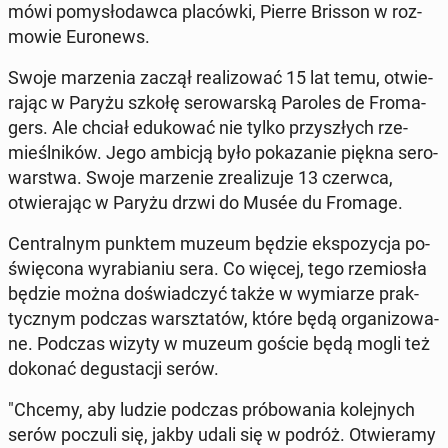
mówi po­my­sło­daw­ca pla­ców­ki, Pierre Brisson w roz­
mo­wie Eu­ro­news.
Swoje ma­rze­nia zaczął re­ali­zo­wać 15 lat temu, otwie­
ra­jąc w Paryżu szkołę se­ro­war­ską Paroles de Fro­ma­
gers. Ale chciał edu­ko­wać nie tylko przy­szłych rze­
mieśl­ni­ków. Jego ambicją było po­ka­za­nie piękna se­ro­
war­stwa. Swoje ma­rze­nie zre­ali­zu­je 13 czerwca,
otwie­ra­jąc w Paryżu drzwi do Musée du Fromage.
Cen­tral­nym punktem muzeum będzie eks­po­zy­cja po­
świę­co­na wy­ra­bia­niu sera. Co więcej, tego rze­mio­sła
będzie można do­świad­czyć także w wy­mia­rze prak­
tycz­nym podczas warsz­ta­tów, które będą or­ga­ni­zo­wa­
ne. Podczas wizyty w muzeum goście będą mogli też
dokonać de­gu­sta­cji serów.
"Chcemy, aby ludzie podczas pró­bo­wa­nia ko­lej­nych
serów poczuli się, jakby udali się w podróż. Otwie­ra­my