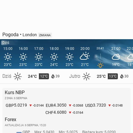
Pogoda
•
London
ZMIANA
Dziś
15:00
16:00
17:00
18:00
19:00
20:00
20:41
21:00
22:
23°C
23°C
23°C
24°C
23°C
21°C
19°C
18
Dziś
Jutro
24°C
25°C
12°C
13°C
39
30
Kurs NBP
Z DNIA: 6 SIERPNIA
5.0219
4.3050
3.7320
GBP
EUR
USD
-0.0144
-0.0068
-0.0148
4.6080
CHF
-0.0164
Forex
AKTUALIZACJA:
6 SIERPNIA, 15:20