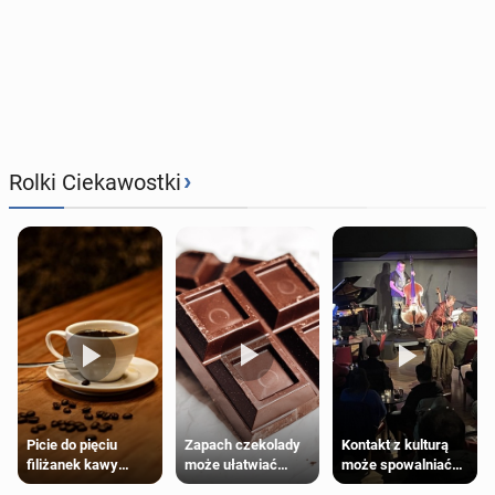
›
Rolki Ciekawostki
Zapach czekolady
Kontakt z kulturą
Picie do pięciu
może ułatwiać
może spowalniać
filiżanek kawy
trening siłowy
starzenie
dziennie jest