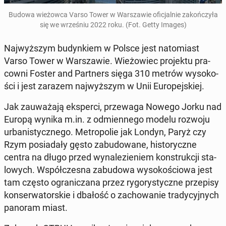
Budowa wie­żow­ca Varso Tower w War­sza­wie ofi­cjal­nie za­koń­czy­ła
się we wrze­śniu 2022 roku. (Fot. Getty Images)
Naj­wyż­szym bu­dyn­kiem w Polsce jest na­to­miast
Varso Tower w War­sza­wie. Wie­żo­wiec pro­jek­tu pra­
cow­ni Foster and Part­ners sięga 310 metrów wy­so­ko­
ści i jest zarazem naj­wyż­szym w Unii Eu­ro­pej­skiej.
Jak za­uwa­ża­ją eks­per­ci, prze­wa­ga Nowego Jorku nad
Europą wynika m.in. z od­mien­ne­go modelu rozwoju
urba­ni­stycz­ne­go. Me­tro­po­lie jak Londyn, Paryż czy
Rzym po­sia­da­ły gęsto za­bu­do­wa­ne, hi­sto­rycz­ne
centra na długo przed wy­na­le­zie­niem kon­struk­cji sta­
lo­wych. Współ­cze­sna za­bu­do­wa wy­so­ko­ścio­wa jest
tam często ogra­ni­cza­na przez ry­go­ry­stycz­ne prze­pi­sy
kon­ser­wa­tor­skie i dbałość o za­cho­wa­nie tra­dy­cyj­nych
panoram miast.