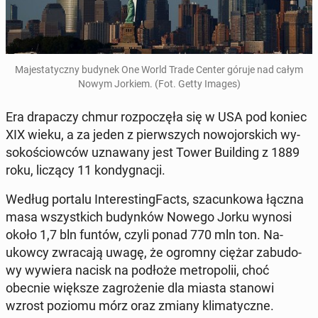
Ma­je­sta­tycz­ny budynek One World Trade Center góruje nad całym
Nowym Jorkiem. (Fot. Getty Images)
Era dra­pa­czy chmur roz­po­czę­ła się w USA pod koniec
XIX wieku, a za jeden z pierw­szych no­wo­jor­skich wy­
so­ko­ściow­ców uzna­wa­ny jest Tower Bu­il­ding z 1889
roku, liczący 11 kon­dy­gna­cji.
Według portalu In­te­re­sting­Facts, sza­cun­ko­wa łączna
masa wszyst­kich bu­dyn­ków Nowego Jorku wynosi
około 1,7 bln funtów, czyli ponad 770 mln ton. Na­
ukow­cy zwra­ca­ją uwagę, że ogromny ciężar za­bu­do­
wy wywiera nacisk na podłoże me­tro­po­lii, choć
obecnie większe za­gro­że­nie dla miasta stanowi
wzrost poziomu mórz oraz zmiany kli­ma­tycz­ne.