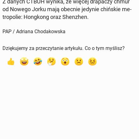
Z danych CTBUH wynika, że więcej dra­pa­czy chmur
od Nowego Jorku mają obecnie jedynie chiń­skie me­
tro­po­lie: Hong­kong oraz Shen­zhen.
PAP / Adriana Chodakowska
Dziękujemy za przeczytanie artykułu. Co o tym myślisz?