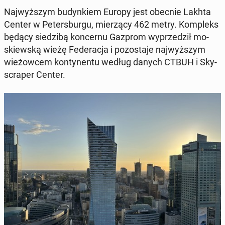
Naj­wyż­szym bu­dyn­kiem Europy jest obecnie Lakhta
Center w Pe­ters­bur­gu, mie­rzą­cy 462 metry. Kom­pleks
będący sie­dzi­bą kon­cer­nu Gazprom wy­prze­dził mo­
skiew­ską wieżę Fe­de­ra­cja i po­zo­sta­je naj­wyż­szym
wie­żow­cem kon­ty­nen­tu według danych CTBUH i Sky­
scra­per Center.