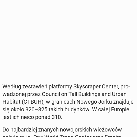
Według ze­sta­wień plat­for­my Sky­scra­per Center, pro­
wa­dzo­nej przez Council on Tall Bu­il­dings and Urban
Habitat (CTBUH), w gra­ni­cach Nowego Jorku znaj­du­je
się około 320–325 takich bu­dyn­ków. W całej Europie
jest ich nieco ponad 310.
Do naj­bar­dziej znanych no­wo­jor­skich wie­żow­ców