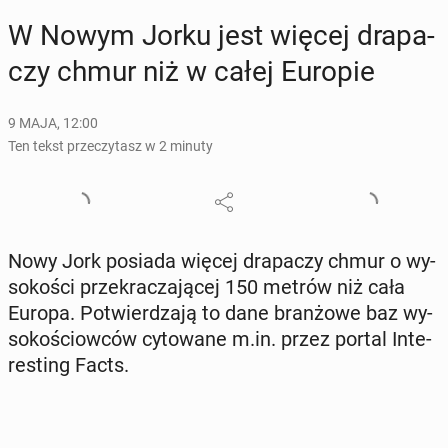
W Nowym Jorku jest więcej dra­pa­
czy chmur niż w całej Europie
9 MAJA, 12:00
Ten tekst przeczytasz w 2 minuty
Nowy Jork posiada więcej dra­pa­czy chmur o wy­
so­ko­ści prze­kra­cza­ją­cej 150 metrów niż cała
Europa. Po­twier­dza­ją to dane bran­żo­we baz wy­
so­ko­ściow­ców cy­to­wa­ne m.in. przez portal In­te­
re­sting Facts.