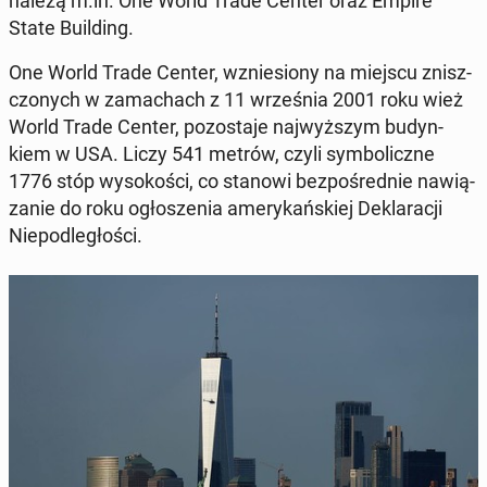
należą m.in. One World Trade Center oraz Empire
State Bu­il­ding.
One World Trade Center, wznie­sio­ny na miejscu znisz­
czo­nych w za­ma­chach z 11 wrze­śnia 2001 roku wież
World Trade Center, po­zo­sta­je naj­wyż­szym bu­dyn­
kiem w USA. Liczy 541 metrów, czyli sym­bo­licz­ne
1776 stóp wy­so­ko­ści, co stanowi bez­po­śred­nie na­wią­
za­nie do roku ogło­sze­nia ame­ry­kań­skiej De­kla­ra­cji
Nie­pod­le­gło­ści.