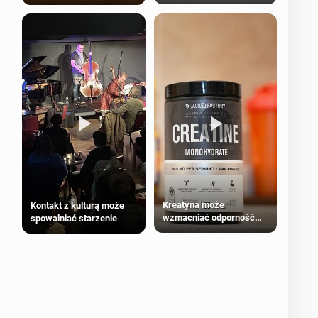
bezpieczne dla
większości dorosłych
Kreatyna może
Kontakt z kulturą może
wzmacniać odporność
spowalniać starzenie
przeciw nowotworom