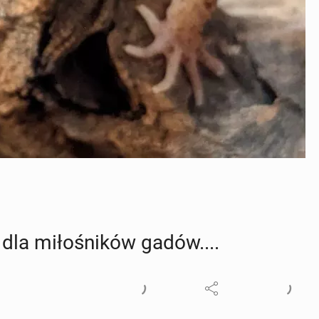
 dla mi­ło­śni­ków gadów....