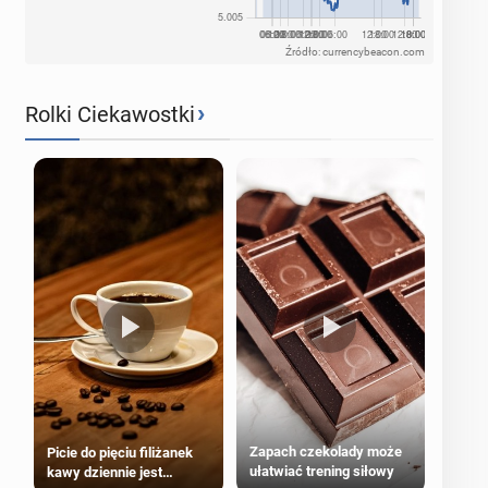
Źródło: currencybeacon.com
›
Rolki Ciekawostki
Zapach czekolady może
Picie do pięciu filiżanek
ułatwiać trening siłowy
kawy dziennie jest