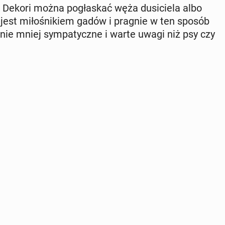
 Dekori można po­gła­skać węża du­si­cie­la albo
 jest mi­ło­śni­kiem gadów i pragnie w ten sposób
ą nie mniej sym­pa­tycz­ne i warte uwagi niż psy czy