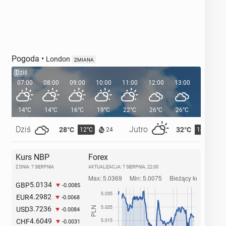
Pogoda
•
London
ZMIANA
Dziś
07:00
08:00
09:00
10:00
11:00
12:00
13:00
14:00
14°C
14°C
16°C
19°C
22°C
26°C
26°C
28°C
Dziś
Jutro
28°C
32°C
12°C
14°C
24
Kurs NBP
Forex
Z DNIA: 7 SIERPNIA
AKTUALIZACJA:
7 SIERPNIA, 22:00
5.0134
GBP
-0.0085
4.2982
EUR
-0.0068
3.7236
USD
-0.0084
4.6049
CHF
-0.0031