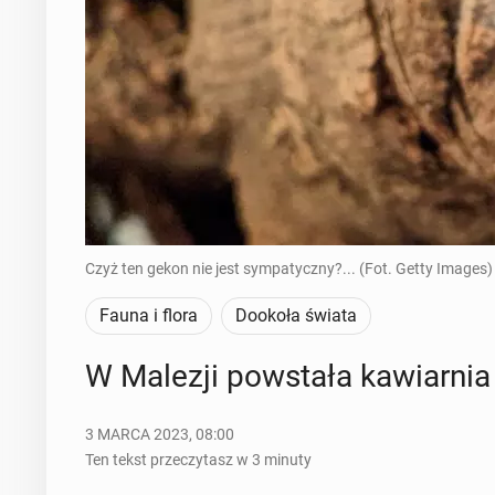
Czyż ten gekon nie jest sympatyczny?... (Fot. Getty Images)
Fauna i flora
Dookoła świata
W Malezji po­wsta­ła ka­wiar­nia
3 MARCA 2023, 08:00
Ten tekst przeczytasz w 3 minuty