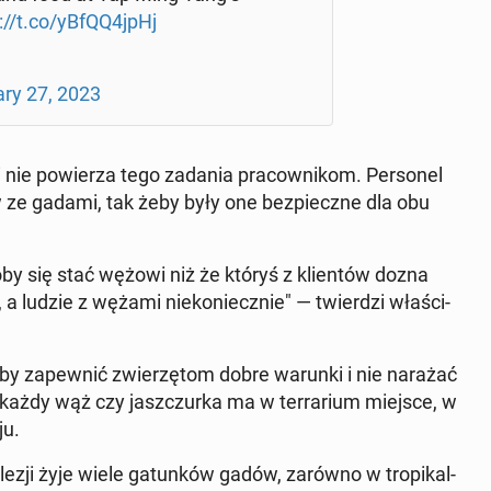
://t.co/yBfQQ4jpHj
­ary 27, 2023
i nie po­wie­rza tego zadania pra­cow­ni­kom. Per­so­nel
 ze gadami, tak żeby były one bez­piecz­ne dla obu
oby się stać wężowi niż że któryś z klien­tów dozna
 ludzie z wężami nie­ko­niecz­nie" — twier­dzi wła­ści­
by za­pew­nić zwie­rzę­tom dobre warunki i nie narażać
d każdy wąż czy jasz­czur­ka ma w ter­ra­rium miejsce, w
ju.
lezji żyje wiele ga­tun­ków gadów, zarówno w tro­pi­kal­