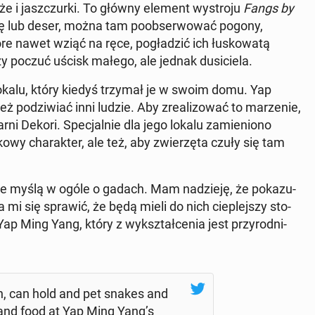
 węże i jasz­czur­ki. To główny element wy­stro­ju
Fangs by
 lub deser, można tam po­ob­ser­wo­wać pogony,
e nawet wziąć na ręce, po­gła­dzić ich łu­sko­wa­tą
zy poczuć uścisk małego, ale jednak du­si­cie­la.
a lokalu, który kiedyś trzymał je w swoim domu. Yap
 po­dzi­wiać inni ludzie. Aby zre­ali­zo­wać to ma­rze­nie,
r­ni Dekori. Spe­cjal­nie dla jego lokalu za­mie­nio­no
o­wy cha­rak­ter, ale też, aby zwie­rzę­ta czuły się tam
nie myślą w ogóle o gadach. Mam na­dzie­ję, że po­ka­zu­
uda mi się sprawić, że będą mieli do nich cie­plej­szy sto­
ap Ming Yang, który z wy­kształ­ce­nia jest przy­rod­ni­
dren, can hold and pet snakes and
s and food at Yap Ming Yang’s