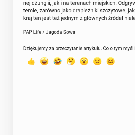
nej dżun­glii, jak i na te­re­nach miej­skich. Od­g
te­mie, zarówno jako dra­pież­ni­ki szczy­to­we, jak
kraj ten jest też jednym z głów­nych źródeł nie­le
PAP Life / Jagoda Sowa
Dziękujemy za przeczytanie artykułu. Co o tym myśl