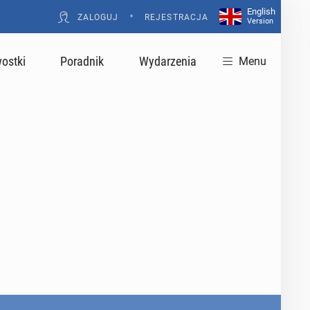
English
•
ZALOGUJ
REJESTRACJA
Version
ostki
Poradnik
Wydarzenia
Menu