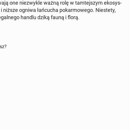
ry­wa­ją one nie­zwy­kle ważną rolę w tam­tej­szym eko­sys­
 i niższe ogniwa łań­cu­cha po­kar­mo­we­go. Nie­ste­ty,
­gal­ne­go handlu dziką fauną i florą.
isz?