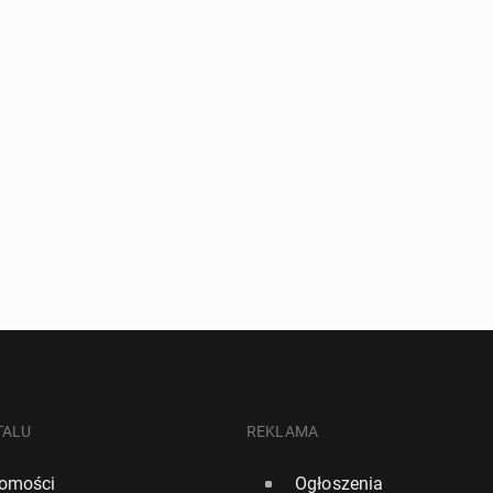
TALU
REKLAMA
omości
Ogłoszenia