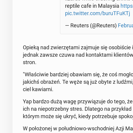
reptile cafe in Ma­lay­sia
https
pic.twitter.com/bu­ruT­FuKTj
— Reuters (@Reuters)
Fe­bru
Opieką nad zwie­rzę­ta­mi zajmuje się oso­bi­ście 
jednak zawsze czuwa nad kon­tak­ta­mi klien­tów
stron.
"Wła­ści­wie bar­dziej obawiam się, że coś mogł
jakichś obrażeń. Te węże są już obyte z ludźmi, a
ciel ka­wiar­ni.
Yap bardzo dużą wagę przy­wią­zu­je do tego, że
ich na nie­po­trzeb­ny stres. Dlatego na przy­kła
którym może się ukryć, kiedy po­trze­bu­je spoko
W po­ło­żo­nej w po­łu­dnio­wo-wschod­niej Azji Ma