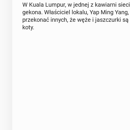
W Kuala Lumpur, w jednej z ka­wiar­ni sieci
gekona. Wła­ści­ciel lokalu, Yap Ming Yang,
prze­ko­nać innych, że węże i jasz­czur­ki s
koty.