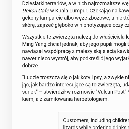
Dzie­siąt­ki ter­ra­riów, a w nich naj­roz­ma­it­sze
Dekori Cafe
w Kuala Lumpur. Cze­ka­jąc na kawę
gekony lam­par­cie albo węże zbożowe, a nie­któ­r
skórę, zajrzeć głęboko w hip­no­ty­zu­ją­ce oczy c
Wszyst­kie te zwie­rzę­ta należą do wła­ści­cie­l
Ming Yang chciał jednak, aby jego pupili mogli też
na­wią­zał współ­pra­cę z ma­le­zyj­ską siecią ka­wia
nawet nieco wystrój, aby pod­kre­ślić jego wy­jąt­k
dobrze.
"Ludzie trosz­czą się o jak koty i psy, a zwykle 
jąc, jak bardzo in­te­re­su­ją­ce są to zwie­rzę­ta, 
su­nek" – stwier­dził w roz­mo­wie "Vulcan Post" Y
kiem, a z za­mi­ło­wa­nia her­pe­to­lo­giem.
Cu­sto­mers, in­c­lu­ding chil­
lizards while or­de­ring drink