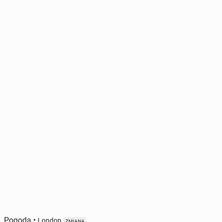
Pogoda
•
London
ZMIANA