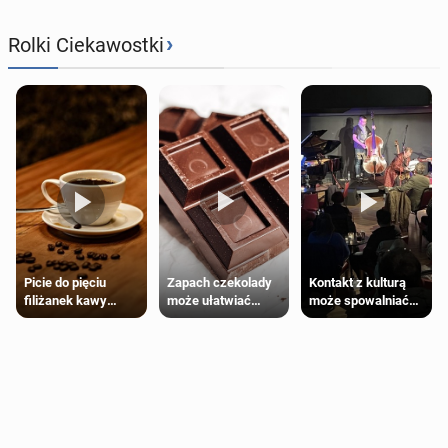
›
Rolki Ciekawostki
Zapach czekolady
Kontakt z kulturą
Picie do pięciu
może ułatwiać
może spowalniać
filiżanek kawy
trening siłowy
starzenie
dziennie jest
bezpieczne dla
większości
dorosłych