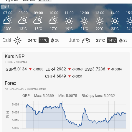
Dziś
07:00
08:00
09:00
10:00
11:00
12:00
13:00
14:00
15:
13°C
13°C
15°C
17°C
19°C
21°C
22°C
23°C
24
Dziś
Jutro
24°C
27°C
11°C
14°C
26
23
Kurs NBP
Z DNIA: 7 SIERPNIA
5.0134
4.2982
3.7236
GBP
EUR
USD
-0.0085
-0.0068
-0.0084
4.6049
CHF
-0.0031
Forex
AKTUALIZACJA:
7 SIERPNIA, 06:40