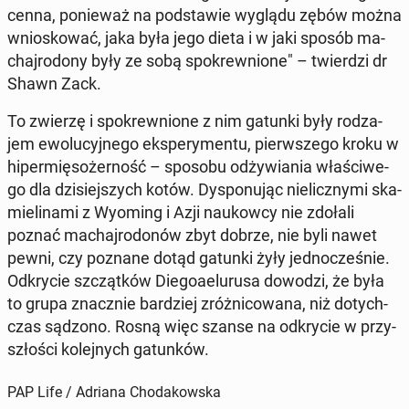
cenna, po­nie­waż na pod­sta­wie wyglądu zębów można
wnio­sko­wać, jaka była jego dieta i w jaki sposób ma­
chaj­ro­do­ny były ze sobą spo­krew­nio­ne" – twier­dzi dr
Shawn Zack.
To zwierzę i spo­krew­nio­ne z nim gatunki były ro­dza­
jem ewo­lu­cyj­ne­go eks­pe­ry­men­tu, pierw­sze­go kroku w
hi­per­mię­so­żer­ność – sposobu od­ży­wia­nia wła­ści­we­
go dla dzi­siej­szych kotów. Dys­po­nu­jąc nie­licz­ny­mi ska­
mie­li­na­mi z Wyoming i Azji na­ukow­cy nie zdołali
poznać ma­chaj­ro­do­nów zbyt dobrze, nie byli nawet
pewni, czy poznane dotąd gatunki żyły jed­no­cze­śnie.
Od­kry­cie szcząt­ków Die­go­aelu­ru­sa dowodzi, że była
to grupa znacz­nie bar­dziej zróż­ni­co­wa­na, niż do­tych­
czas sądzono. Rosną więc szanse na od­kry­cie w przy­
szło­ści ko­lej­nych ga­tun­ków.
PAP Life / Adriana Chodakowska