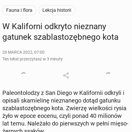
Fauna i flora
Lekcja historii
W Ka­li­for­ni odkryto nie­zna­ny
gatunek sza­bla­sto­zęb­ne­go kota
20 MARCA 2022, 07:00
Ten tekst przeczytasz w 3 minuty
Pa­le­on­to­lo­dzy z San Diego w Ka­li­for­nii odkryli i
opisali ska­mie­li­nę nie­zna­ne­go dotąd gatunku
sza­bla­sto­zęb­ne­go kota. Zwierzę wiel­ko­ści rysia
żyło w epoce eocenu, czyli ponad 40 mi­lio­nów
lat temu. Na­le­ża­ło do pierw­szych w pełni mię­so­
żer­nych ssaków.