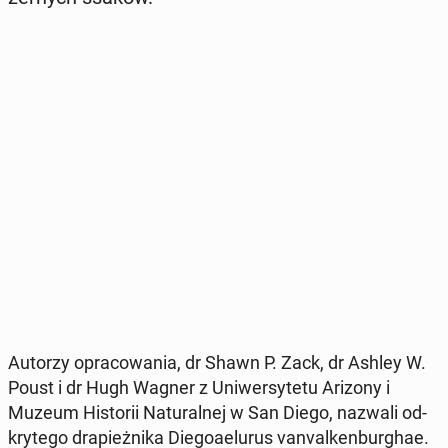
Autorzy opra­co­wa­nia, dr Shawn P. Zack, dr Ashley W.
Poust i dr Hugh Wagner z Uni­wer­sy­te­tu Arizony i
Muzeum Hi­sto­rii Na­tu­ral­nej w San Diego, nazwali od­
kry­te­go dra­pież­ni­ka Die­go­aelu­rus va­nval­ken­bur­ghae.