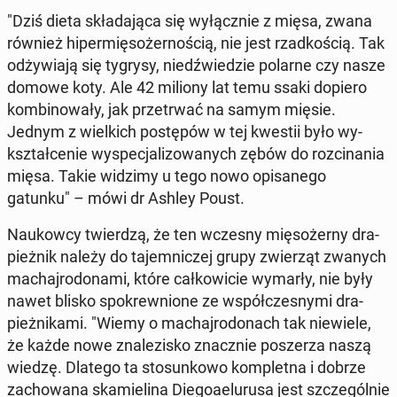
"Dziś dieta skła­da­ją­ca się wy­łącz­nie z mięsa, zwana
również hi­per­mię­so­żer­no­ścią, nie jest rzad­ko­ścią. Tak
od­ży­wia­ją się tygrysy, niedź­wie­dzie polarne czy nasze
domowe koty. Ale 42 miliony lat temu ssaki dopiero
kom­bi­no­wa­ły, jak prze­trwać na samym mięsie.
Jednym z wiel­kich po­stę­pów w tej kwestii było wy­
kształ­ce­nie wy­spe­cja­li­zo­wa­nych zębów do roz­ci­na­nia
mięsa. Takie widzimy u tego nowo opi­sa­ne­go
gatunku" – mówi dr Ashley Poust.
Na­ukow­cy twier­dzą, że ten wczesny mię­so­żer­ny dra­
pież­nik należy do ta­jem­ni­czej grupy zwie­rząt zwanych
ma­chaj­ro­do­na­mi, które cał­ko­wi­cie wymarły, nie były
nawet blisko spo­krew­nio­ne ze współ­cze­sny­mi dra­
pież­ni­ka­mi. "Wiemy o ma­chaj­ro­do­nach tak nie­wie­le,
że każde nowe zna­le­zi­sko znacz­nie po­sze­rza naszą
wiedzę. Dlatego ta sto­sun­ko­wo kom­plet­na i dobrze
za­cho­wa­na ska­mie­li­na Die­go­aelu­ru­sa jest szcze­gól­nie