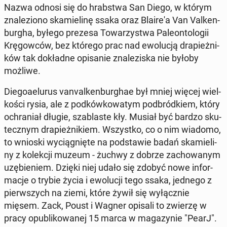
Nazwa odnosi się do hrab­stwa San Diego, w którym
zna­le­zio­no ska­mie­li­nę ssaka oraz Bla­ire­'a Van Val­ken­
bur­gha, byłego prezesa To­wa­rzy­stwa Pa­le­on­to­lo­gii
Krę­gow­ców, bez którego prac nad ewo­lu­cją dra­pież­ni­
ków tak do­kład­ne opi­sa­nie zna­le­zi­ska nie byłoby
możliwe.
Die­go­aelu­rus va­nval­ken­bur­ghae był mniej więcej wiel­
ko­ści rysia, ale z pod­ków­ko­wa­tym pod­bród­kiem, który
ochra­niał długie, sza­bla­ste kły. Musiał być bardzo sku­
tecz­nym dra­pież­ni­kiem. Wszyst­ko, co o nim wiadomo,
to wnioski wy­cią­gnię­te na pod­sta­wie badań ska­mie­li­
ny z ko­lek­cji muzeum - żuchwy z dobrze za­cho­wa­nym
uzę­bie­niem. Dzięki niej udało się zdobyć nowe in­for­
ma­cje o trybie życia i ewo­lu­cji tego ssaka, jednego z
pierw­szych na ziemi, które żywił się wy­łącz­nie
mięsem. Zack, Poust i Wagner opisali to zwierzę w
pracy opu­bli­ko­wa­nej 15 marca w ma­ga­zy­nie "PearJ".