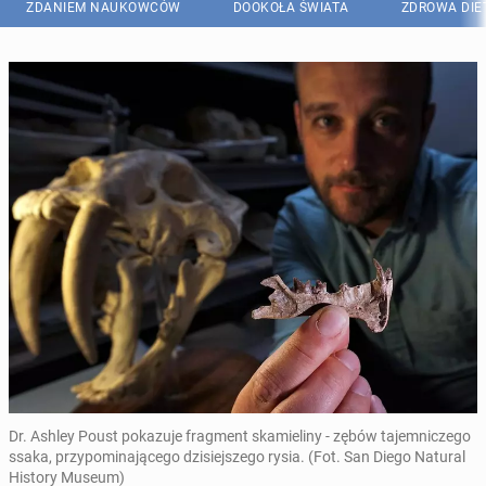
ZDANIEM NAUKOWCÓW
DOOKOŁA ŚWIATA
ZDROWA DIE
Dr. Ashley Poust pokazuje fragment skamieliny - zębów tajemniczego
ssaka, przypominającego dzisiejszego rysia. (Fot. San Diego Natural
History Museum)