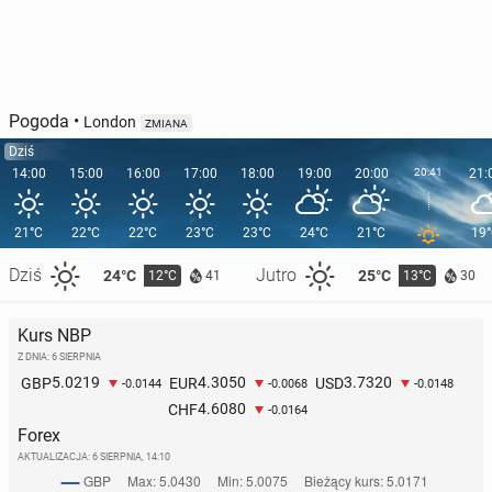
Pogoda
•
London
ZMIANA
Dziś
14:00
15:00
16:00
17:00
18:00
19:00
20:00
20:41
21:
21°C
22°C
22°C
23°C
23°C
24°C
21°C
19
Dziś
Jutro
24°C
25°C
12°C
13°C
41
30
Kurs NBP
Z DNIA: 6 SIERPNIA
5.0219
4.3050
3.7320
GBP
EUR
USD
-0.0144
-0.0068
-0.0148
4.6080
CHF
-0.0164
Forex
AKTUALIZACJA:
6 SIERPNIA, 14:10