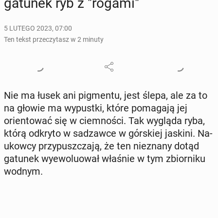
gatunek ryb z "rogami"
5 LUTEGO 2023, 07:00
Ten tekst przeczytasz w 2 minuty
Nie ma łusek ani pig­men­tu, jest ślepa, ale za to
na głowie ma wy­pust­ki, które po­ma­ga­ją jej
orien­to­wać się w ciem­no­ści. Tak wygląda ryba,
którą odkryto w sa­dzaw­ce w gór­skiej jaskini. Na­
ukow­cy przy­pusz­cza­ją, że ten nie­zna­ny dotąd
gatunek wy­ewo­lu­ował właśnie w tym zbior­ni­ku
wodnym.