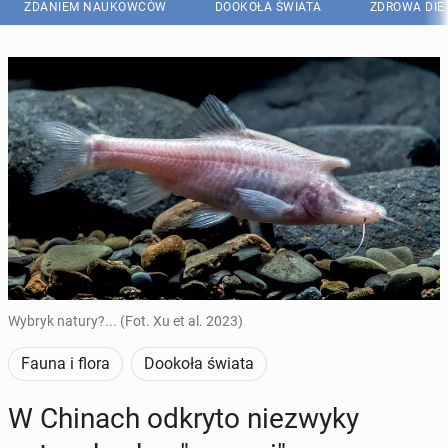
ZDANIEM NAUKOWCÓW
DOOKOŁA ŚWIATA
ZDROWA DIE
Wybryk natury?... (Fot. Xu et al. 2023)
Fauna i flora
Dookoła świata
W Chinach odkryto nie­zwy­ky