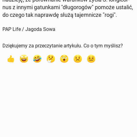
nus z innymi ga­tun­ka­mi "dłu­go­ro­gów" pomoże ustalić,
do czego tak na­praw­dę służą ta­jem­ni­cze "rogi".
PAP Life / Jagoda Sowa
Dziękujemy za przeczytanie artykułu. Co o tym myślisz?