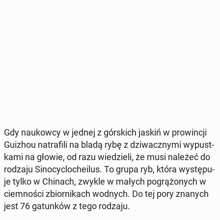
Gdy na­ukow­cy w jednej z gór­skich jaskiń w pro­win­cji
Guizhou na­tra­fi­li na bladą rybę z dzi­wacz­ny­mi wy­pust­
ka­mi na głowie, od razu wie­dzie­li, że musi należeć do
rodzaju Si­no­cyc­lo­che­ilus. To grupa ryb, która wy­stę­pu­
je tylko w Chinach, zwykle w małych po­grą­żo­nych w
ciem­no­ści zbior­ni­kach wodnych. Do tej pory znanych
jest 76 ga­tun­ków z tego rodzaju.