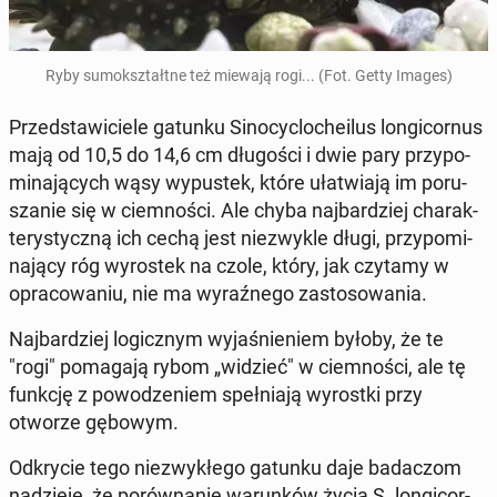
Ryby su­mo­kształt­ne też miewają rogi... (Fot. Getty Images)
Przed­sta­wi­cie­le gatunku Si­no­cyc­lo­che­ilus lon­gi­cor­nus
mają od 10,5 do 14,6 cm dłu­go­ści i dwie pary przy­po­
mi­na­ją­cych wąsy wy­pu­stek, które uła­twia­ją im po­ru­
sza­nie się w ciem­no­ści. Ale chyba naj­bar­dziej cha­rak­
te­ry­stycz­ną ich cechą jest nie­zwy­kle długi, przy­po­mi­
na­ją­cy róg wy­ro­stek na czole, który, jak czytamy w
opra­co­wa­niu, nie ma wy­raź­ne­go za­sto­so­wa­nia.
Naj­bar­dziej lo­gicz­nym wy­ja­śnie­niem byłoby, że te
"rogi" po­ma­ga­ją rybom „widzieć" w ciem­no­ści, ale tę
funkcję z po­wo­dze­niem speł­nia­ją wy­rost­ki przy
otworze gębowym.
Od­kry­cie tego nie­zwy­kłe­go gatunku daje ba­da­czom
na­dzie­ję, że po­rów­na­nie wa­run­ków życia S. lon­gi­cor­