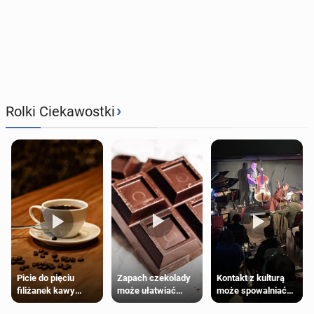
›
Rolki Ciekawostki
Zapach czekolady
Kontakt z kulturą
Picie do pięciu
może ułatwiać
może spowalniać
filiżanek kawy
trening siłowy
starzenie
dziennie jest