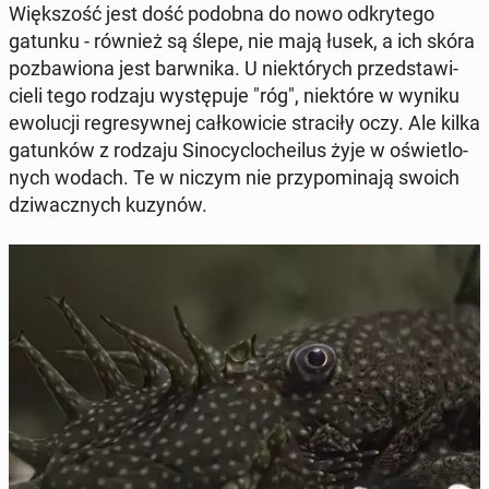
Więk­szość jest dość podobna do nowo od­kry­te­go
gatunku - również są ślepe, nie mają łusek, a ich skóra
po­zba­wio­na jest barw­ni­ka. U nie­któ­rych przed­sta­wi­
cie­li tego rodzaju wy­stę­pu­je "róg", nie­któ­re w wyniku
ewo­lu­cji re­gre­syw­nej cał­ko­wi­cie stra­ci­ły oczy. Ale kilka
ga­tun­ków z rodzaju Si­no­cyc­lo­che­ilus żyje w oświe­tlo­
nych wodach. Te w niczym nie przy­po­mi­na­ją swoich
dzi­wacz­nych kuzynów.