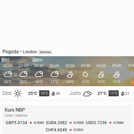
Pogoda
•
London
ZMIANA
Dziś
Jutro
22:00
23:00
00:00
01:00
02:00
03:00
04:00
05:00
05:
20°C
20°C
18°C
17°C
15°C
12°C
12°C
11°C
Dziś
Jutro
25°C
27°C
10°C
11°C
36
21
Kurs NBP
Z DNIA: 7 SIERPNIA
5.0134
4.2982
3.7236
GBP
EUR
USD
-0.0085
-0.0068
-0.0084
4.6049
CHF
-0.0031