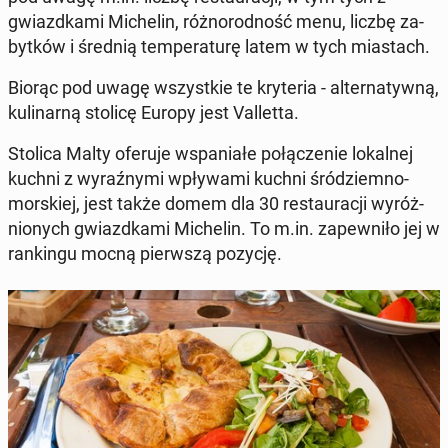
gwiazd­ka­mi Mi­che­lin, róż­no­rod­ność menu, liczbę za­
byt­ków i średnią tem­pe­ra­tu­rę latem w tych mia­stach.
Biorąc pod uwagę wszyst­kie te kry­te­ria - al­ter­na­tyw­ną,
ku­li­nar­ną stolicę Europy jest Val­let­ta.
Stolica Malty oferuje wspa­nia­łe po­łą­cze­nie lo­kal­nej
kuchni z wy­raź­ny­mi wpły­wa­mi kuchni śród­ziem­no­
mor­skiej, jest także domem dla 30 re­stau­ra­cji wy­róż­
nio­nych gwiazd­ka­mi Mi­che­lin. To m.in. za­pew­ni­ło jej w
ran­kin­gu mocną pierw­szą pozycję.