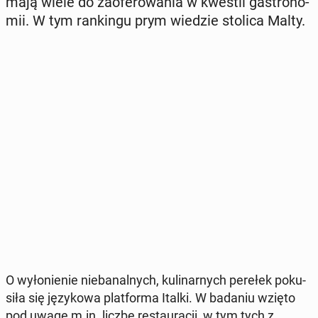
mają wiele do za­ofe­ro­wa­nia w kwestii ga­stro­no­
mii. W tym ran­kin­gu prym wiedzie stolica Malty.
O wy­ło­nie­nie nie­ba­nal­nych, ku­li­nar­nych perełek po­ku­
si­ła się ję­zy­ko­wa plat­for­ma Italki. W badaniu wzięto
pod uwagę m.in. liczbę re­stau­ra­cji, w tym tych z