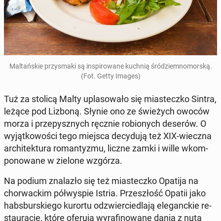
Mal­tań­skie przy­sma­ki są in­spi­ro­wa­ne kuchnią śród­ziem­no­mor­ską.
(Fot. Getty Images)
Tuż za stolicą Malty upla­so­wa­ło się mia­stecz­ko Sintra,
leżące pod Lizboną. Słynie ono ze świe­żych owoców
morza i prze­pysz­nych ręcznie ro­bio­nych deserów. O
wy­jąt­ko­wo­ści tego miejsca de­cy­du­ją też XIX-wieczna
ar­chi­tek­tu­ra ro­man­ty­zmu, liczne zamki i wille wkom­
po­no­wa­ne w zielone wzgórza.
Na podium zna­la­zło się też mia­stecz­ko Opatija na
chor­wac­kim pół­wy­spie Istria. Prze­szłość Opatii jako
habs­bur­skie­go kurortu od­zwier­cie­dla­ją ele­ganc­kie re­
stau­ra­cje, które oferują wy­ra­fi­no­wa­ne dania z nutą