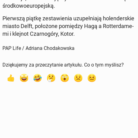
środ­ko­wo­eu­ro­pej­ską.
Pierw­szą piątkę ze­sta­wie­nia uzu­peł­nia­ją ho­len­der­skie
miasto Delft, po­ło­żo­ne po­mię­dzy Hagą a Rot­ter­da­me­
mi i klejnot Czar­no­gó­ry, Kotor.
PAP Life / Adriana Chodakowska
Dziękujemy za przeczytanie artykułu. Co o tym myślisz?