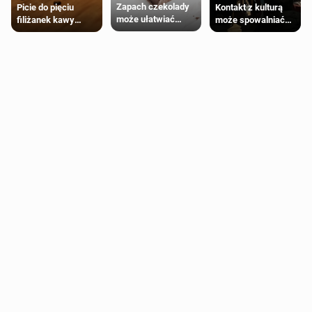
Zapach czekolady
Kontakt z kulturą
Picie do pięciu
może ułatwiać
może spowalniać
filiżanek kawy
trening siłowy
starzenie
dziennie jest
bezpieczne dla
większości
dorosłych