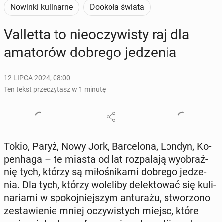
Nowinki kulinarne
Dookoła świata
Val­let­ta to nie­oczy­wi­sty raj dla
ama­to­rów dobrego je­dze­nia
12 LIPCA 2024, 08:00
Ten tekst przeczytasz w 1 minutę
Tokio, Paryż, Nowy Jork, Bar­ce­lo­na, Londyn, Ko­
pen­ha­ga – te miasta od lat roz­pa­la­ją wy­obraź­
nię tych, którzy są mi­ło­śni­ka­mi dobrego je­dze­
nia. Dla tych, którzy wo­le­li­by de­lek­to­wać się ku­li­
na­ria­mi w spo­koj­niej­szym an­tu­ra­żu, stwo­rzo­no
ze­sta­wie­nie mniej oczy­wi­stych miejsc, które