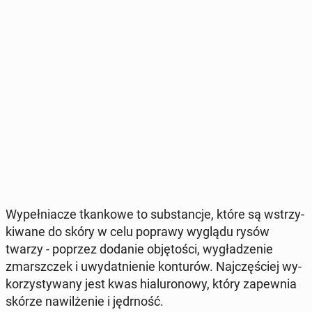
Wy­peł­nia­cze tkan­ko­we to sub­stan­cje, które są wstrzy­
ki­wa­ne do skóry w celu poprawy wyglądu rysów
twarzy - poprzez dodanie ob­ję­to­ści, wy­gła­dze­nie
zmarsz­czek i uwy­dat­nie­nie kon­tu­rów. Naj­czę­ściej wy­
ko­rzy­sty­wa­ny jest kwas hia­lu­ro­no­wy, który za­pew­nia
skórze na­wil­że­nie i jędr­ność.