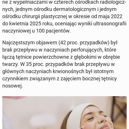
ne z wy­peł­nia­cza­mi w czte­rech ośrod­kach ra­dio­lo­gicz­
nych, jednym ośrodku der­ma­to­lo­gicz­nym i jednym
ośrodku chi­rur­gii pla­stycz­nej w okresie od maja 2022
do kwiet­nia 2025 roku, oce­nia­jąc wyniki ul­tra­so­no­gra­fii
na­czy­nio­wej u 100 pa­cjen­tów.
Naj­częst­szym objawem (42 proc. przy­pad­ków) był
brak prze­pły­wu w na­czy­niach per­fo­ru­ją­cych, które
łączą tętnice po­wierz­chow­ne z głę­bo­ki­mi w obrębie
twarzy. W 35 proc. przy­pad­ków brak prze­pły­wu w
głów­nych na­czy­niach krwio­no­śnych był istot­nym
czyn­ni­kiem zwią­za­nym z za­ję­ciem bocznej tętnicy
nosowej.