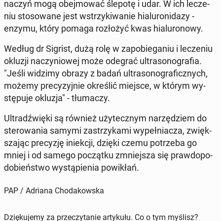
naczyń mogą obej­mo­wać ślepotę i udar. W ich le­cze­
niu sto­so­wa­ne jest wstrzy­ki­wa­nie hia­lu­ro­ni­da­zy -
enzymu, który pomaga roz­ło­żyć kwas hia­lu­ro­no­wy.
Według dr Sigrist, dużą rolę w za­po­bie­ga­niu i le­cze­niu
okluzji na­czy­nio­wej może odegrać ul­tra­so­no­gra­fia.
"J
eśli widzimy obrazy z badań ul­tra­so­no­gra­ficz­nych,
możemy pre­cy­zyj­nie okre­ślić miejsce, w którym wy­
stę­pu­je okluzja" - tłu­ma­czy.
Ul­tra­dź­wię­ki są również uży­tecz­nym na­rzę­dziem do
ste­ro­wa­nia samymi za­strzy­ka­mi wy­peł­nia­cza, zwięk­
sza­jąc pre­cy­zję in­iek­cji, dzięki czemu po­trze­ba go
mniej i od samego po­cząt­ku zmniej­sza się praw­do­po­
do­bień­stwo wy­stą­pie­nia po­wi­kłań.
PAP / Adriana Chodakowska
Dziękujemy za przeczytanie artykułu. Co o tym myślisz?