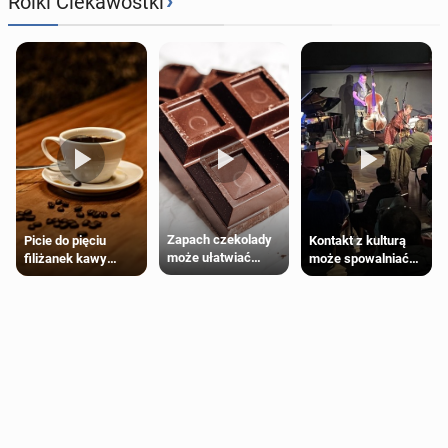
›
Rolki Ciekawostki
Zapach czekolady
Kontakt z kulturą
Picie do pięciu
może ułatwiać
może spowalniać
filiżanek kawy
trening siłowy
starzenie
dziennie jest
bezpieczne dla
większości
dorosłych