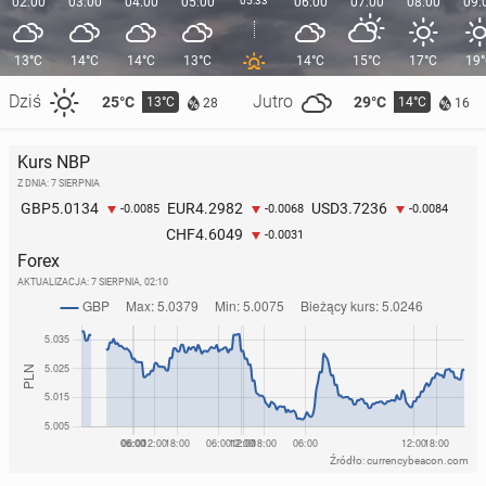
02:00
03:00
04:00
05:00
05:33
06:00
07:00
08:00
09:
13°C
14°C
14°C
13°C
14°C
15°C
17°C
19
Dziś
Jutro
25°C
29°C
13°C
14°C
28
16
Kurs NBP
Z DNIA: 7 SIERPNIA
5.0134
4.2982
3.7236
GBP
EUR
USD
-0.0085
-0.0068
-0.0084
4.6049
CHF
-0.0031
Forex
AKTUALIZACJA:
7 SIERPNIA, 02:10
Źródło: currencybeacon.com