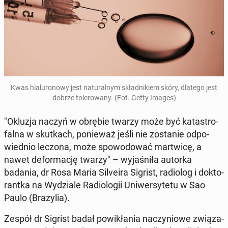
Kwas hia­lu­ro­no­wy jest na­tu­ral­nym skład­ni­kiem skóry, dlatego jest
dobrze to­le­ro­wa­ny. (Fot. Getty Images)
"Okluzja naczyń w obrębie twarzy może być ka­ta­stro­
fal­na w skut­kach, po­nie­waż jeśli nie zo­sta­nie od­po­
wied­nio leczona, może spo­wo­do­wać mar­twi­cę, a
nawet de­for­ma­cję twarzy" – wy­ja­śni­ła autorka
badania, dr Rosa Maria Si­lve­ira Sigrist, ra­dio­log i dok­to­
rant­ka na Wy­dzia­le Ra­dio­lo­gii Uni­wer­sy­te­tu w Sao
Paulo (Bra­zy­lia).
Zespół dr Sigrist badał po­wi­kła­nia na­czy­nio­we zwią­za­