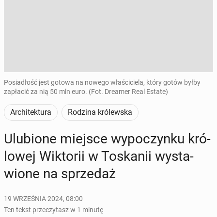
Posiadłość jest gotowa na nowego właściciela, który gotów byłby
zapłacić za nią 50 mln euro. (Fot. Dreamer Real Estate)
Architektura
Rodzina królewska
Ulu­bio­ne miejsce wy­po­czyn­ku kró­
lo­wej Wik­to­rii w To­ska­nii wy­sta­
wio­ne na sprze­daż
19 WRZEŚNIA 2024, 08:00
Ten tekst przeczytasz w 1 minutę