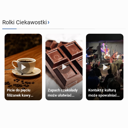
›
Rolki Ciekawostki
Zapach czekolady
Kontakt z kulturą
Picie do pięciu
może ułatwiać
może spowalniać
filiżanek kawy
trening siłowy
starzenie
dziennie jest
bezpieczne dla
większości
dorosłych