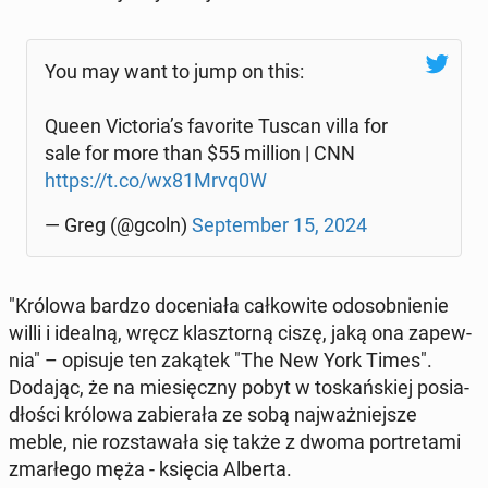
You may want to jump on this:
Queen Vic­to­ria’s fa­vo­ri­te Tuscan villa for
sale for more than $55 million | CNN
https://t.co/wx81Mrvq0W
— Greg (@gcoln)
Sep­tem­ber 15, 2024
"Królowa bardzo do­ce­nia­ła cał­ko­wi­te od­osob­nie­nie
willi i idealną, wręcz klasz­tor­ną ciszę, jaką ona za­pew­
nia" – opisuje ten zakątek "The New York Times".
Dodając, że na mie­sięcz­ny pobyt w to­skań­skiej po­sia­
dło­ści królowa za­bie­ra­ła ze sobą naj­waż­niej­sze
meble, nie roz­sta­wa­ła się także z dwoma por­tre­ta­mi
zmar­łe­go męża - księcia Alberta.