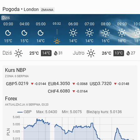
Pogoda
•
London
ZMIANA
Dziś
03:00
04:00
05:00
05:32
06:00
07:00
08:00
09:00
10:
15°C
15°C
14°C
14°C
14°C
16°C
18°C
18
Dziś
Jutro
25°C
26°C
14°C
13°C
31
27
Kurs NBP
Z DNIA: 6 SIERPNIA
5.0219
4.3050
3.7320
GBP
EUR
USD
-0.0144
-0.0068
-0.0148
4.6080
CHF
-0.0164
Forex
AKTUALIZACJA:
6 SIERPNIA, 03:20