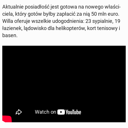
Ak­tu­al­nie po­sia­dłość jest gotowa na nowego wła­ści­
cie­la, który gotów byłby za­pła­cić za nią 50 mln euro.
Willa oferuje wszel­kie udo­god­nie­nia: 23 sy­pial­nie, 19
ła­zie­nek, lą­do­wi­sko dla he­li­kop­te­rów, kort te­ni­so­wy i
basen.