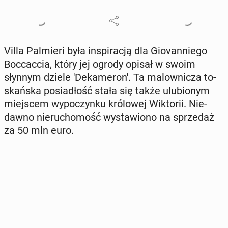
Villa Pal­mie­ri była in­spi­ra­cją dla Gio­van­nie­go
Boc­cac­cia, który jej ogrody opisał w swoim
słynnym dziele 'De­ka­me­ro­n'. Ta ma­low­ni­cza to­
skań­ska po­sia­dłość stała się także ulu­bio­nym
miej­scem wy­po­czyn­ku kró­lo­wej Wik­to­rii. Nie­
daw­no nie­ru­cho­mość wy­sta­wio­no na sprze­daż
za 50 mln euro.