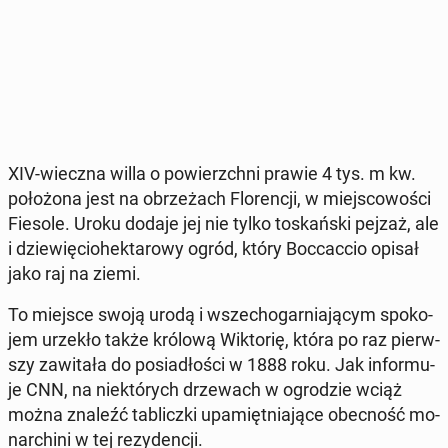
XIV-wieczna willa o po­wierzch­ni prawie 4 tys. m kw.
po­ło­żo­na jest na obrze­żach Flo­ren­cji, w miej­sco­wo­ści
Fiesole. Uroku dodaje jej nie tylko to­skań­ski pejzaż, ale
i dzie­wię­cio­hek­ta­ro­wy ogród, który Boc­cac­cio opisał
jako raj na ziemi.
To miejsce swoją urodą i wszech­ogar­nia­ją­cym spo­ko­
jem urzekło także królową Wik­to­rię, która po raz pierw­
szy za­wi­ta­ła do po­sia­dło­ści w 1888 roku. Jak in­for­mu­
je CNN, na nie­któ­rych drze­wach w ogro­dzie wciąż
można znaleźć ta­blicz­ki upa­mięt­nia­ją­ce obec­ność mo­
nar­chi­ni w tej re­zy­den­cji.