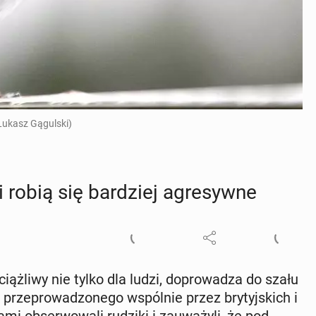
/Łukasz Gągulski)
 robią się bar­dziej agre­syw­ne
iąż­li­wy nie tylko dla ludzi, do­pro­wa­dza do szału
rze­pro­wa­dzo­ne­go wspól­nie przez bry­tyj­skich i