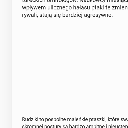
tu­rec­kich or­ni­to­lo­gów. Na­ukow­cy mie­sią­c
wpływem ulicz­ne­go hałasu ptaki te zmie­nia
rywali, stają się bar­dziej agre­syw­ne.
Rudziki to po­spo­li­te ma­leń­kie ptaszki, które
skrom­nej postury są bardzo ambitne i nie­ustę­p