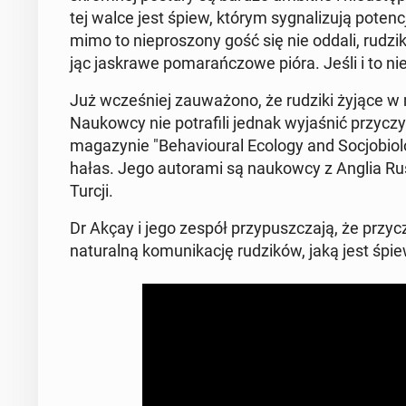
tej walce jest śpiew, którym sy­gna­li­zu­ją po­te
mimo to nie­pro­szo­ny gość się nie oddali, rudzi
jąc ja­skra­we po­ma­rań­czo­we pióra. Jeśli i to ni
Już wcze­śniej za­uwa­żo­no, że rudziki żyjące w 
Na­ukow­cy nie po­tra­fi­li jednak wy­ja­śnić przy­c
ma­ga­zy­nie "Be­ha­vio­ural Ecology and So­cjo­bio­
hałas. Jego au­to­ra­mi są na­ukow­cy z Anglia Ruskin
Turcji.
Dr Akçay i jego zespół przy­pusz­cza­ją, że przy­
na­tu­ral­ną ko­mu­ni­ka­cję ru­dzi­ków, jaką jest śpie