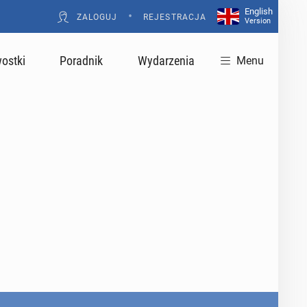
English
•
ZALOGUJ
REJESTRACJA
Version
ostki
Poradnik
Wydarzenia
Menu