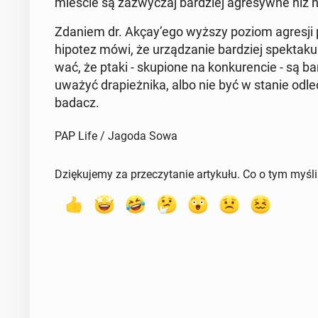
mieście są za­zwy­czaj bar­dziej agre­syw­ne niż 
Zdaniem dr. Akçay’ego wyższy poziom agresji pr
hipotez mówi, że urzą­dza­nie bar­dziej spek­ta­ku
wać, że ptaki - sku­pio­ne na kon­ku­ren­cie - są b
uwa­żyć dra­pież­ni­ka, albo nie być w stanie od­le
badacz.
PAP Life / Jagoda Sowa
Dziękujemy za przeczytanie artykułu. Co o tym myśl