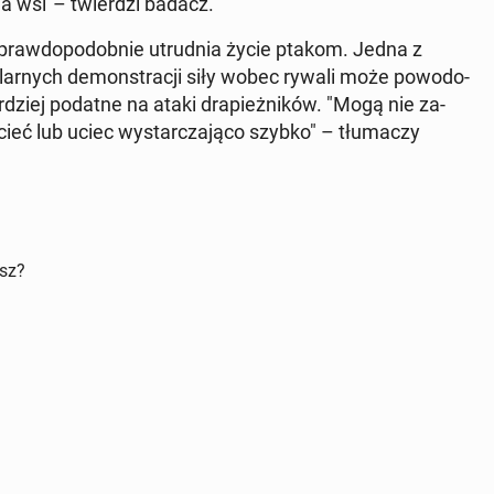
na wsi"– twier­dzi badacz.
aw­do­po­dob­nie utrud­nia życie ptakom. Jedna z
­lar­nych de­mon­stra­cji siły wobec rywali może po­wo­do­
ar­dziej podatne na ataki dra­pież­ni­ków. "Mogą nie za­
­cieć lub uciec wy­star­cza­ją­co szybko" – tłu­ma­czy
isz?