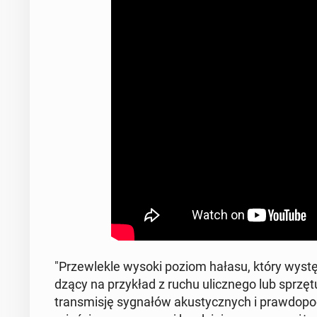
"Prze­wle­kle wysoki poziom hałasu, który wy­stę­p
dzą­cy na przy­kład z ruchu ulicz­ne­go lub sprzęt
trans­mi­sję sy­gna­łów aku­stycz­nych i praw­do