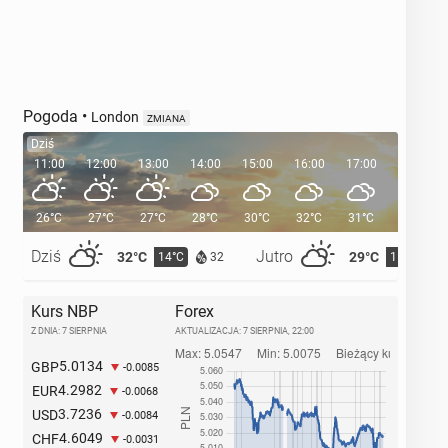
Pogoda
•
London
ZMIANA
Dziś
11:00
12:00
13:00
14:00
15:00
16:00
17:00
18:00
26°C
27°C
27°C
28°C
30°C
32°C
31°C
30°C
Dziś
Jutro
32°C
29°C
14°C
15°C
32
Kurs NBP
Forex
Z DNIA: 7 SIERPNIA
AKTUALIZACJA:
7 SIERPNIA, 22:00
5.0134
GBP
-0.0085
4.2982
EUR
-0.0068
3.7236
USD
-0.0084
4.6049
CHF
-0.0031