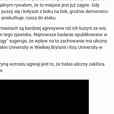
n­cjal­nym rywalom, że to miejsce jest już zajęte. Gdy
k puszy się i kołysze z boku na bok, groźnie de­mon­stru­
e po­skut­ku­je, rusza do ataku.
mia­stach są bar­dziej agre­syw­ne niż ich kuzyni ze wsi.
zyn tego zja­wi­ska. Naj­now­sze badanie opu­bli­ko­wa­ne w
lo­gy" su­ge­ru­je, że wpływ na to za­cho­wa­nie ma uliczny
 Uni­ver­si­ty w Wiel­kiej Bry­ta­nii i Koç Uni­ver­si­ty w
czy­ną wzrostu agresji jest to, że hałas uliczny zakłóca
w.