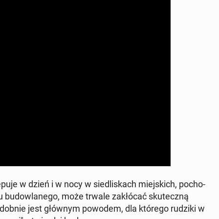
u­je w dzień i w nocy w sie­dli­skach miej­skich, po­cho­
u bu­dow­la­ne­go, może trwale za­kłó­cać sku­tecz­ną
­po­dob­nie jest głównym powodem, dla którego rudziki w