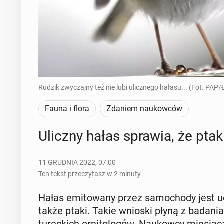
Rudzik zwyczajny też nie lubi ulicznego hałasu... (Fot. PAP
Fauna i flora
Zdaniem naukowców
Uliczny hałas sprawia, że ptaki
11 GRUDNIA 2022, 07:00
Ten tekst przeczytasz w 2 minuty
Hałas emi­to­wa­ny przez sa­mo­cho­dy jest uc
także ptaki. Takie wnioski płyną z badania p