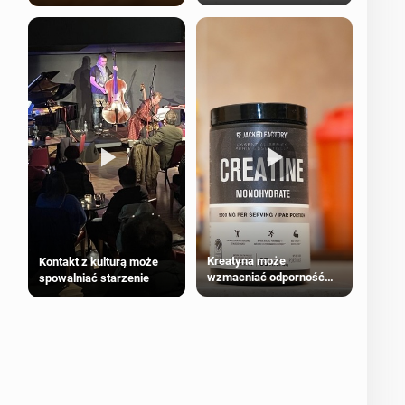
bezpieczne dla
większości dorosłych
Kreatyna może
Kontakt z kulturą może
wzmacniać odporność
spowalniać starzenie
przeciw nowotworom