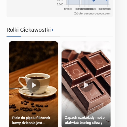
Źródło: currencybeacon.com
›
Rolki Ciekawostki
Zapach czekolady może
Picie do pięciu filiżanek
ułatwiać trening siłowy
kawy dziennie jest