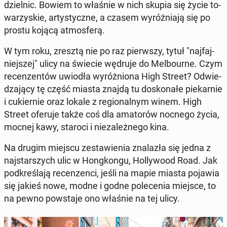
dziel­nic. Bowiem to właśnie w nich skupia się życie to­
wa­rzy­skie, ar­ty­stycz­ne, a czasem wy­róż­nia­ją się po
prostu kojącą at­mos­fe­rą.
W tym roku, zresztą nie po raz pierw­szy, tytuł "naj­faj­
niej­szej" ulicy na świecie wędruje do Mel­bo­ur­ne. Czym
re­cen­zen­tów uwiodła wy­róż­nio­na High Street? Od­wie­
dza­ją­cy tę część miasta znajdą tu do­sko­na­łe pie­kar­nie
i cu­kier­nie oraz lokale z re­gio­nal­nym winem. High
Street oferuje także coś dla ama­to­rów nocnego życia,
mocnej kawy, staroci i nie­za­leż­ne­go kina.
Na drugim miejscu ze­sta­wie­nia zna­la­zła się jedna z
naj­star­szych ulic w Hong­kon­gu, Hol­ly­wo­od Road. Jak
pod­kre­śla­ją re­cen­zen­ci, jeśli na mapie miasta pojawia
się jakieś nowe, modne i godne po­le­ce­nia miejsce, to
na pewno po­wsta­je ono właśnie na tej ulicy.