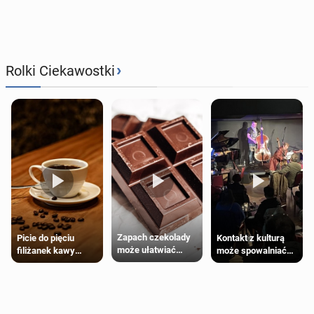
›
Rolki Ciekawostki
Zapach czekolady
Kontakt z kulturą
Picie do pięciu
może ułatwiać
może spowalniać
filiżanek kawy
trening siłowy
starzenie
dziennie jest
bezpieczne dla
większości
dorosłych