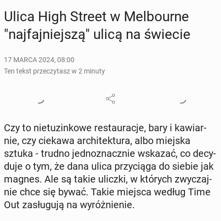
Ulica High Street w Mel­bo­ur­ne
"naj­faj­niej­szą" ulicą na świecie
17 MARCA 2024, 08:00
Ten tekst przeczytasz w 2 minuty
Czy to nie­tu­zin­ko­we re­stau­ra­cje, bary i ka­wiar­
nie, czy ciekawa ar­chi­tek­tu­ra, albo miejska
sztuka - trudno jed­no­znacz­nie wskazać, co de­cy­
du­je o tym, że dana ulica przy­cią­ga do siebie jak
magnes. Ale są takie uliczki, w których zwy­czaj­
nie chce się bywać. Takie miejsca według Time
Out za­słu­gu­ją na wy­róż­nie­nie.