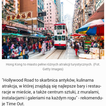
Hong Kong to miasto pełne różnych atrak­cji tu­ry­stycz­nych. (Fot.
Getty Images)
"Hol­ly­wo­od Road to skarb­ni­ca antyków, ku­li­nar­na
atrak­cja, w której znaj­du­ją się naj­lep­sze bary i re­stau­
ra­cje w mieście, a także centrum sztuki, z mu­ra­la­mi,
in­sta­la­cja­mi i ga­le­ria­mi na każdym rogu" - re­ko­men­du­
je Time Out.