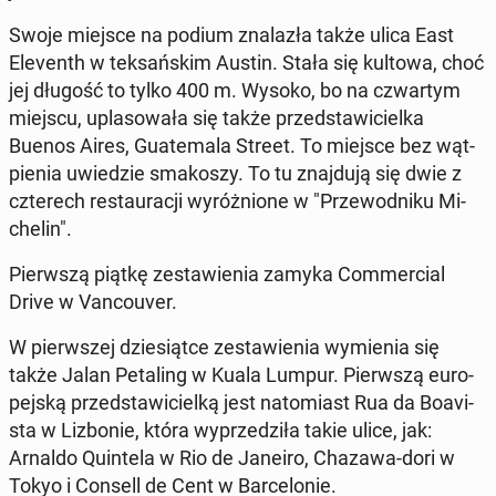
Swoje miejsce na podium zna­la­zła także ulica East
Ele­venth w tek­sań­skim Austin. Stała się kultowa, choć
jej długość to tylko 400 m. Wysoko, bo na czwar­tym
miejscu, upla­so­wa­ła się także przed­sta­wi­ciel­ka
Buenos Aires, Gu­ate­ma­la Street. To miejsce bez wąt­
pie­nia uwie­dzie sma­ko­szy. To tu znaj­du­ją się dwie z
czte­rech re­stau­ra­cji wy­róż­nio­ne w "Prze­wod­ni­ku Mi­
che­lin".
Pierw­szą piątkę ze­sta­wie­nia zamyka Com­mer­cial
Drive w Van­co­uver.
W pierw­szej dzie­siąt­ce ze­sta­wie­nia wy­mie­nia się
także Jalan Pe­ta­ling w Kuala Lumpur. Pierw­szą eu­ro­
pej­ską przed­sta­wi­ciel­ką jest na­to­miast Rua da Bo­avi­
sta w Li­zbo­nie, która wy­prze­dzi­ła takie ulice, jak:
Arnaldo Qu­in­te­la w Rio de Janeiro, Chazawa-dori w
Tokyo i Consell de Cent w Bar­ce­lo­nie.