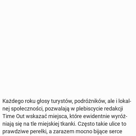
Każdego roku głosy tu­ry­stów, po­dróż­ni­ków, ale i lo­kal­
nej spo­łecz­no­ści, po­zwa­la­ją w ple­bi­scy­cie re­dak­cji
Time Out wskazać miejsca, które ewi­dent­nie wy­róż­
nia­ją się na tle miej­skiej tkanki. Często takie ulice to
praw­dzi­we perełki, a zarazem mocno bijące serce