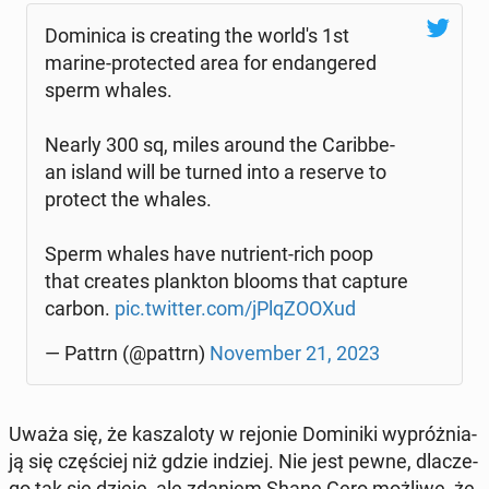
Do­mi­ni­ca is cre­ating the world's 1st
marine-pro­tec­ted area for en­dan­ge­red
sperm whales.
Nearly 300 sq, miles around the Ca­rib­be­
an island will be turned into a reserve to
protect the whales.
Sperm whales have nu­trient-rich poop
that creates plank­ton blooms that capture
carbon.
pic.twitter.com/jPlqZO­OXud
— Pattrn (@pattrn)
No­vem­ber 21, 2023
Uważa się, że ka­sza­lo­ty w rejonie Do­mi­ni­ki wy­próż­nia­
ją się czę­ściej niż gdzie indziej. Nie jest pewne, dla­cze­
go tak się dzieje, ale zdaniem Shane Gero możliwe, że