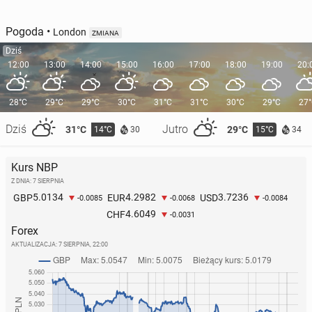
Pogoda
•
London
ZMIANA
Dziś
12:00
13:00
14:00
15:00
16:00
17:00
18:00
19:00
20:
28°C
29°C
29°C
30°C
31°C
31°C
30°C
29°C
27
Dziś
Jutro
31°C
29°C
14°C
15°C
30
34
Kurs NBP
Z DNIA: 7 SIERPNIA
5.0134
4.2982
3.7236
GBP
EUR
USD
-0.0085
-0.0068
-0.0084
4.6049
CHF
-0.0031
Forex
AKTUALIZACJA:
7 SIERPNIA, 22:00