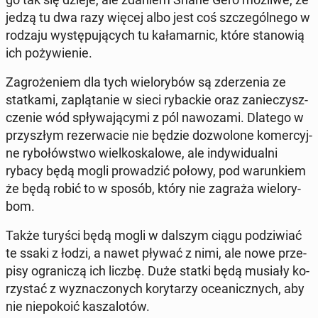
jedzą tu dwa razy więcej albo jest coś szcze­gól­ne­go w
rodzaju wy­stę­pu­ją­cych tu ka­ła­mar­nic, które sta­no­wią
ich po­ży­wie­nie.
Za­gro­że­niem dla tych wie­lo­ry­bów są zde­rze­nia ze
stat­ka­mi, za­plą­ta­nie w sieci ry­bac­kie oraz za­nie­czysz­
cze­nie wód spły­wa­ją­cy­mi z pól na­wo­za­mi. Dlatego w
przy­szłym re­zer­wa­cie nie będzie do­zwo­lo­ne ko­mer­cyj­
ne ry­bo­łów­stwo wiel­ko­ska­lo­we, ale in­dy­wi­du­al­ni
rybacy będą mogli pro­wa­dzić połowy, pod wa­run­kiem
że będą robić to w sposób, który nie zagraża wie­lo­ry­
bom.
Także turyści będą mogli w dalszym ciągu po­dzi­wiać
te ssaki z łodzi, a nawet pływać z nimi, ale nowe prze­
pi­sy ogra­ni­czą ich liczbę. Duże statki będą musiały ko­
rzy­stać z wy­zna­czo­nych ko­ry­ta­rzy oce­anicz­nych, aby
nie nie­po­ko­ić ka­sza­lo­tów.