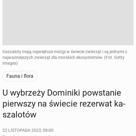
Kaszaloty mają największe mózgi w świecie zwierząt i są jednymi z
najważniejszych zwierząt dla morskich ekosystemów. (Fot. Getty
Images)
Fauna i flora
U wy­brze­ży Do­mi­ni­ki po­wsta­nie
pierw­szy na świecie re­zer­wat ka­
sza­lo­tów
22 LISTOPADA 2023, 08:00