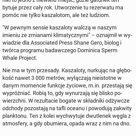
bytuje przez cały rok. Utwo­rze­nie tu re­zer­wa­tu ma
pomóc nie tylko ka­sza­lo­tom, ale też ludziom.
"W pewnym sensie ka­sza­lo­ty walczą w naszym
imieniu ze zmia­na­mi kli­ma­tycz­ny­mi" – oznaj­mił w wy­
wia­dzie dla As­so­cia­ted Press Shane Gero, biolog i
twórca pro­gra­mu ba­daw­cze­go Do­mi­ni­ca Sperm
Whale Project.
Nie ma w tym prze­sa­dy. Ka­sza­lo­ty, nur­ku­jąc na głę­bo­
kość nawet 3 000 metrów, wy­łą­cza­ją nie­istot­ne w
danym mo­men­cie funkcje życiowe, m.in. prze­sta­ją się
wy­próż­niać. Robią to, gdy wy­nu­rza­ją się blisko po­
wierzch­ni. W re­zul­ta­cie bogate w skład­ni­ki od­żyw­cze
odchody po­zo­sta­ją na tafli oceanu i po­wo­du­ją zakwity
plank­to­nu. Ten z kolei wy­chwy­tu­je dwu­tle­nek węgla z
at­mos­fe­ry, a gdy ob­umie­ra, opada wraz z nim na dno.