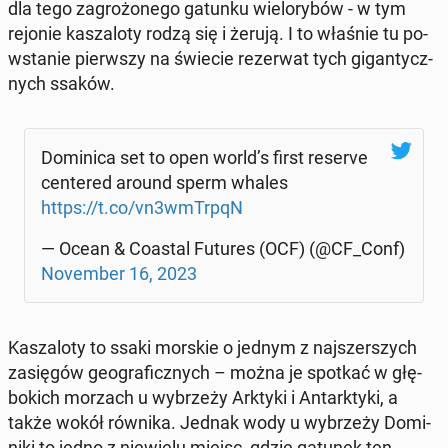
dla tego za­gro­żo­ne­go gatunku wie­lo­ry­bów - w tym
rejonie ka­sza­lo­ty rodzą się i żerują. I to właśnie tu po­
wsta­nie pierw­szy na świecie re­zer­wat tych gi­gan­tycz­
nych ssaków.
Do­mi­ni­ca set to open world’s first reserve
cen­te­red around sperm whales
https://t.co/vn3wmTrpqN
— Ocean & Coastal Futures (OCF) (@CF_Conf)
No­vem­ber 16, 2023
Ka­sza­lo­ty to ssaki morskie o jednym z naj­szer­szych
za­się­gów geo­gra­ficz­nych – można je spotkać w głę­
bo­kich morzach u wy­brze­ży Arktyki i An­tark­ty­ki, a
także wokół równika. Jednak wody u wy­brze­ży Do­mi­
ni­ki to jedno z nie­wie­lu miejsc, gdzie gatunek ten