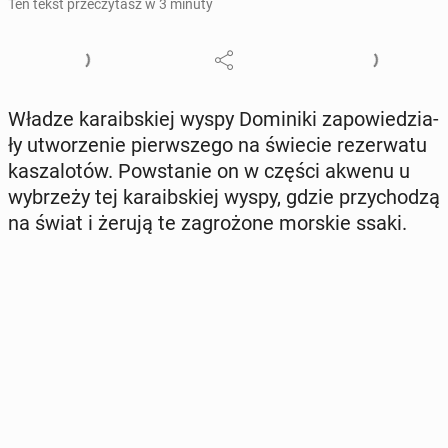
Ten tekst przeczytasz w 3 minuty
Władze ka­ra­ib­skiej wyspy Do­mi­ni­ki za­po­wie­dzia­
ły utwo­rze­nie pierw­sze­go na świecie re­zer­wa­tu
ka­sza­lo­tów. Po­wsta­nie on w części akwenu u
wy­brze­ży tej ka­ra­ib­skiej wyspy, gdzie przy­cho­dzą
na świat i żerują te za­gro­żo­ne morskie ssaki.