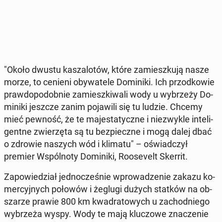
"Około dwustu ka­sza­lo­tów, które za­miesz­ku­ją nasze
morze, to cenieni oby­wa­te­le Do­mi­ni­ki. Ich przod­ko­wie
praw­do­po­dob­nie za­miesz­ki­wa­li wody u wy­brze­ży Do­
mi­ni­ki jeszcze zanim po­ja­wi­li się tu ludzie. Chcemy
mieć pewność, że te ma­je­sta­tycz­ne i nie­zwy­kle in­te­li­
gent­ne zwie­rzę­ta są tu bez­piecz­ne i mogą dalej dbać
o zdrowie naszych wód i klimatu" – oświad­czył
premier Wspól­no­ty Do­mi­ni­ki, Ro­ose­velt Skerrit.
Za­po­wie­dział jed­no­cze­śnie wpro­wa­dze­nie zakazu ko­
mer­cyj­nych połowów i żeglugi dużych statków na ob­
sza­rze prawie 800 km kwa­dra­to­wych u za­chod­nie­go
wy­brze­ża wyspy. Wody te mają klu­czo­we zna­cze­nie