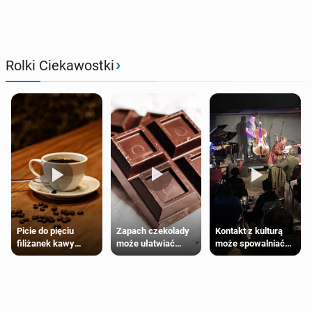
›
Rolki Ciekawostki
Zapach czekolady
Kontakt z kulturą
Picie do pięciu
może ułatwiać
może spowalniać
filiżanek kawy
trening siłowy
starzenie
dziennie jest
bezpieczne dla
większości
dorosłych