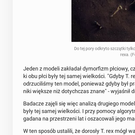
Do tej pory odkryto szcząt­ki tylko
rexa. (
Jeden z modeli za­kła­dał dy­mor­fizm płciowy, c
ki obu płci były tej samej wiel­ko­ści. "Gdyby T.
od­rzu­ci­li­śmy ten model, po­nie­waż gdyby był p
ni­ki większe niż do­tych­czas znane" - wy­ja­śnił
Badacze zajęli się więc analizą dru­gie­go modelu,
były tej samej wiel­ko­ści. I przy pomocy al­go­ryt
gadana na prze­strze­ni lat i osza­co­wa­li jego mak
W ten sposób usta­li­li, że dorosły T. rex mógł 