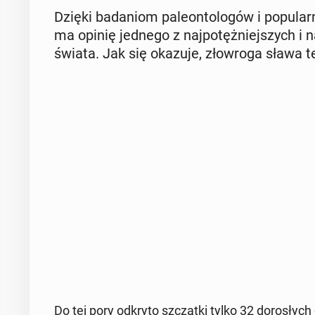
Dzięki ba­da­niom pa­le­on­to­lo­gów i po­pu­la
ma opinię jednego z naj­po­tęż­niej­szych i naj
świata. Jak się okazuje, zło­wro­ga sława 
Do tej pory odkryto szcząt­ki tylko 32 do­ro­słych o