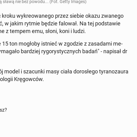
złą sławą nie bez powodu... (Fot. Getty Images)
ość kroku wy­kre­owa­ne­go przez siebie okazu zwanego
czyć, w jakim rytmie będzie falował. Na tej pod­sta­wie
ne z tempem emu, słoni, koni i ludzi.
sie 15 ton mogłoby istnieć w zgodzie z za­sa­da­mi me­
­ma­ga­ło bar­dziej ry­go­ry­stycz­nych badań" - napisał dr
j model i sza­cun­ki masy ciała do­ro­słe­go ty­ra­no­zau­ra
o­lo­gii Krę­gow­ców.
isz?