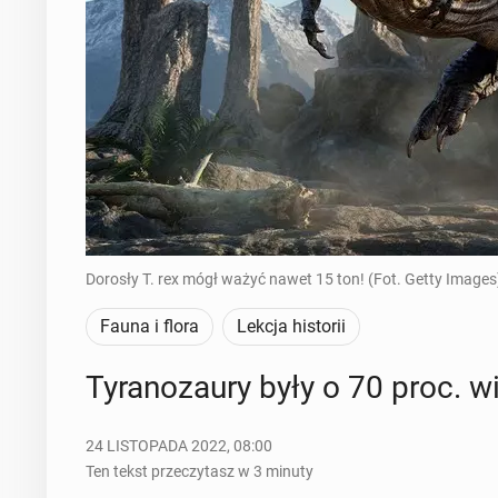
Dorosły T. rex mógł ważyć nawet 15 ton! (Fot. Getty Images
Fauna i flora
Lekcja historii
Ty­ra­no­zau­ry były o 70 proc.
24 LISTOPADA 2022, 08:00
Ten tekst przeczytasz w 3 minuty