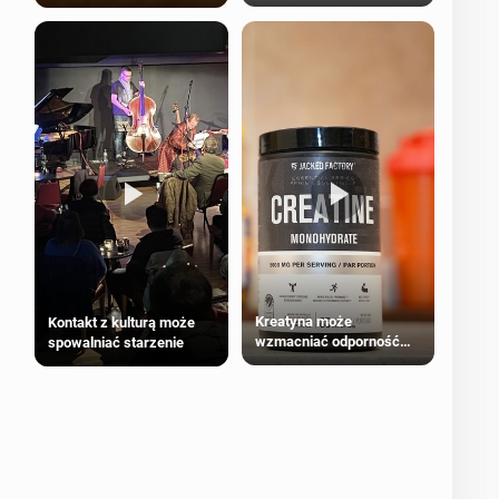
bezpieczne dla
większości dorosłych
Kreatyna może
Kontakt z kulturą może
wzmacniać odporność
spowalniać starzenie
przeciw nowotworom