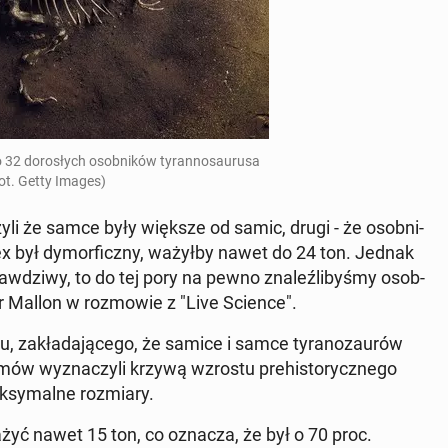
 32 do­ro­słych osob­ni­ków ty­ran­no­sau­ru­sa
Fot. Getty Images)
zyli że samce były większe od samic, drugi - że osob­ni­
 rex był dy­mor­ficz­ny, ważyłby nawet do 24 ton. Jednak
raw­dzi­wy, to do tej pory na pewno zna­leź­li­by­śmy osob­
 dr Mallon w roz­mo­wie z "Live Science".
 za­kła­da­ją­ce­go, że samice i samce ty­ra­no­zau­rów
­mów wy­zna­czy­li krzywą wzrostu pre­hi­sto­rycz­ne­go
­sy­mal­ne roz­mia­ry.
ważyć nawet 15 ton, co oznacza, że był o 70 proc.