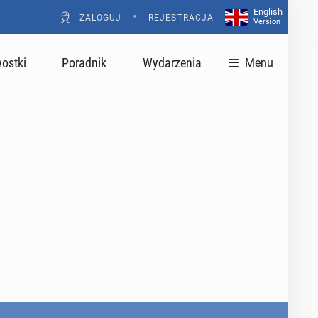
English
•
ZALOGUJ
REJESTRACJA
Version
ostki
Poradnik
Wydarzenia
Menu