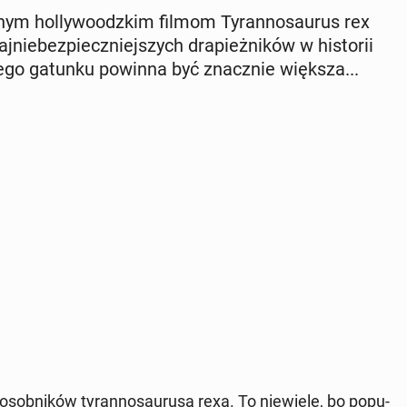
r­nym hol­ly­wo­odz­kim filmom Ty­ran­no­sau­rus rex
­nie­bez­piecz­niej­szych dra­pież­ni­ków w hi­sto­rii
tego gatunku powinna być znacz­nie większa...
sob­ni­ków ty­ran­no­sau­ru­sa rexa. To nie­wie­le, bo po­pu­