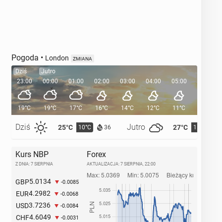
Pogoda
•
London
ZMIANA
Dziś
Jutro
23:00
00:00
01:00
02:00
03:00
04:00
05:00
05:35
19°C
19°C
17°C
16°C
14°C
12°C
11°C
Dziś
Jutro
25°C
27°C
10°C
11°C
36
Kurs NBP
Forex
Z DNIA: 7 SIERPNIA
AKTUALIZACJA:
7 SIERPNIA, 22:00
5.0134
GBP
-0.0085
4.2982
EUR
-0.0068
3.7236
USD
-0.0084
4.6049
CHF
-0.0031