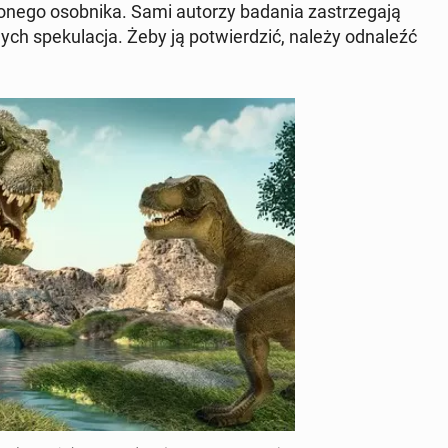
o­ne­go osob­ni­ka. Sami autorzy badania za­strze­ga­ją
h spe­ku­la­cja. Żeby ją po­twier­dzić, należy od­na­leźć