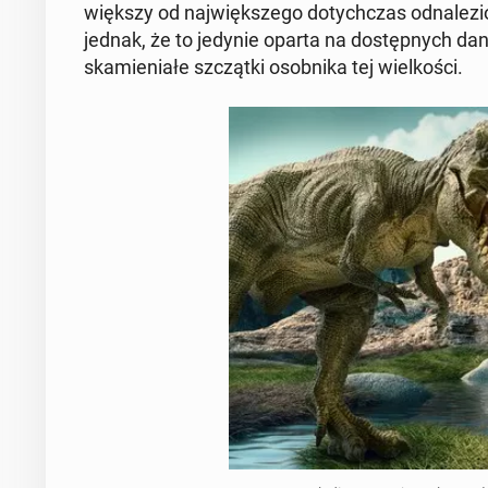
większy od naj­więk­sze­go do­tych­czas od­na­le­zi
jednak, że to jedynie oparta na do­stęp­nych danyc
ska­mie­nia­łe szcząt­ki osob­ni­ka tej wiel­ko­ści.