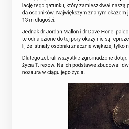
la­cję tego gatunku, który za­miesz­ki­wał naszą 
da osob­ni­ków. Naj­więk­szym znanym okazem je
13 m dłu­go­ści.
Jednak dr Jordan Mallon i dr Dave Hone, pa­le­on­t
te od­na­le­zio­ne do tej pory okazy nie są re­pre­zen­
li, że ist­nia­ły osob­ni­ki znacz­nie większe, tyl
Dlatego zebrali wszyst­kie zgro­ma­dzo­ne dotąd dan
życia T. rexów. Na ich pod­sta­wie zbu­do­wa­li 
no­zau­ra w ciągu jego życia.