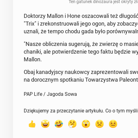
Ten gatunek di­no­zau­ra jest okryty 
Dok­to­rzy Mallon i Hone osza­co­wa­li też dług
"Trix" i zre­kon­stru­owa­li jego ogon, aby zo­ba­
uznali, że tempo chodu gada było po­rów­ny­wal­
"Nasze ob­li­cze­nia su­ge­ru­ją, że zwierzę o ma
cha­ni­ki, ale po­twier­dze­nie tego faktu będzie wy
Mallon.
Obaj ka­na­dyj­scy na­ukow­cy za­pre­zen­to­wa­li swó
na do­rocz­nym spo­tka­niu To­wa­rzy­stwa Pa­le­on­t
PAP Life / Jagoda Sowa
Dziękujemy za przeczytanie artykułu. Co o tym myśl