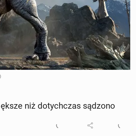
)
 większe niż do­tych­czas sądzono