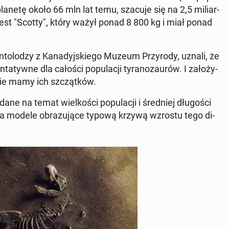
planetę około 66 mln lat temu, szacuje się na 2,5 mi­liar­
st "Scotty", który ważył ponad 8 800 kg i miał ponad
o­lo­dzy z Ka­na­dyj­skie­go Muzeum Przy­ro­dy, uznali, że
ta­tyw­ne dla całości po­pu­la­cji ty­ra­no­zau­rów. I za­ło­ży­
ko nie mamy ich szcząt­ków.
e na temat wiel­ko­ści po­pu­la­cji i śred­niej dłu­go­ści
dwa modele ob­ra­zu­ją­ce typową krzywą wzrostu tego di­