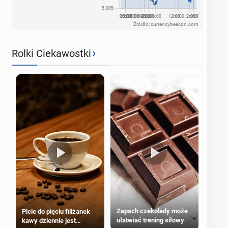
Źródło: currencybeacon.com
›
Rolki Ciekawostki
Zapach czekolady może
Picie do pięciu filiżanek
ułatwiać trening siłowy
kawy dziennie jest