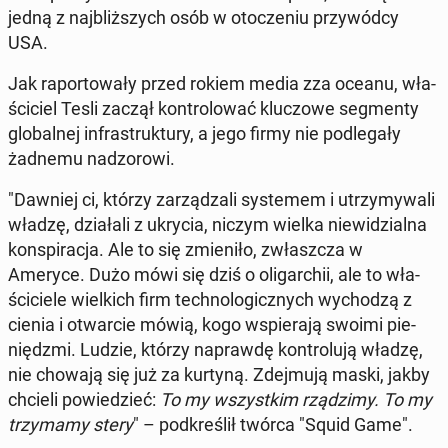
jedną z naj­bliż­szych osób w oto­cze­niu przy­wód­cy
USA.
Jak ra­por­to­wa­ły przed rokiem media zza oceanu, wła­
ści­ciel Tesli zaczął kon­tro­lo­wać klu­czo­we seg­men­ty
glo­bal­nej in­fra­struk­tu­ry, a jego firmy nie pod­le­ga­ły
żadnemu nad­zo­ro­wi.
"Dawniej ci, którzy za­rzą­dza­li sys­te­mem i utrzy­my­wa­li
władzę, dzia­ła­li z ukrycia, niczym wielka nie­wi­dzial­na
kon­spi­ra­cja. Ale to się zmie­ni­ło, zwłasz­cza w
Ameryce. Dużo mówi się dziś o oli­gar­chii, ale to wła­
ści­cie­le wiel­kich firm tech­no­lo­gicz­nych wy­cho­dzą z
cienia i otwar­cie mówią, kogo wspie­ra­ją swoimi pie­
niędz­mi. Ludzie, którzy na­praw­dę kon­tro­lu­ją władzę,
nie chowają się już za kurtyną. Zdej­mu­ją maski, jakby
chcieli po­wie­dzieć:
To my wszyst­kim rzą­dzi­my. To my
trzy­ma­my stery
" – pod­kre­ślił twórca "Squid Game".