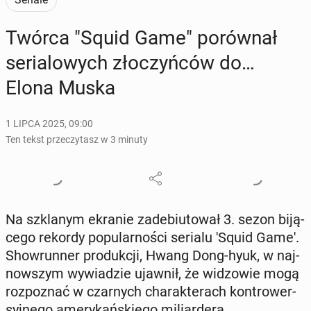
Twórca "Squid Game" po­rów­nał
se­ria­lo­wych zło­czyń­ców do…
Elona Muska
1 LIPCA 2025, 09:00
Ten tekst przeczytasz w 3 minuty
Na szkla­nym ekranie za­de­biu­to­wał 3. sezon bi­ją­
ce­go rekordy po­pu­lar­no­ści serialu 'Squid Game'.
Show­run­ner pro­duk­cji, Hwang Dong-hyuk, w naj­
now­szym wy­wia­dzie ujawnił, że wi­dzo­wie mogą
roz­po­znać w czar­nych cha­rak­te­rach kon­tro­wer­
syj­ne­go ame­ry­kań­skie­go mi­liar­de­ra...