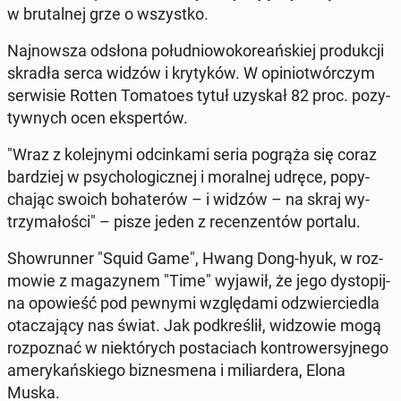
w bru­tal­nej grze o wszyst­ko.
Naj­now­sza odsłona po­łu­dnio­wo­ko­re­ań­skiej pro­duk­cji
skradła serca widzów i kry­ty­ków. W opi­nio­twór­czym
ser­wi­sie Rotten To­ma­to­es tytuł uzyskał 82 proc. po­zy­
tyw­nych ocen eks­per­tów.
"Wraz z ko­lej­ny­mi od­cin­ka­mi seria pogrąża się coraz
bar­dziej w psy­cho­lo­gicz­nej i mo­ral­nej udręce, po­py­
cha­jąc swoich bo­ha­te­rów – i widzów – na skraj wy­
trzy­ma­ło­ści" – pisze jeden z re­cen­zen­tów portalu.
Show­run­ner "Squid Game", Hwang Dong-hyuk, w roz­
mo­wie z ma­ga­zy­nem "Time" wyjawił, że jego dys­to­pij­
na opo­wieść pod pewnymi wzglę­da­mi od­zwier­cie­dla
ota­cza­ją­cy nas świat. Jak pod­kre­ślił, wi­dzo­wie mogą
roz­po­znać w nie­któ­rych po­sta­ciach kon­tro­wer­syj­ne­go
ame­ry­kań­skie­go biz­nes­me­na i mi­liar­de­ra, Elona
Muska.