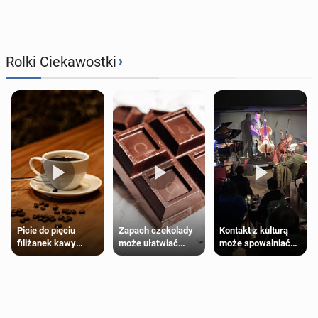
›
Rolki Ciekawostki
Zapach czekolady
Kontakt z kulturą
Picie do pięciu
może ułatwiać
może spowalniać
filiżanek kawy
trening siłowy
starzenie
dziennie jest
bezpieczne dla
większości
dorosłych