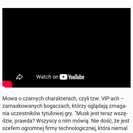
Mowa o czar­nych cha­rak­te­rach, czyli tzw. VIP-ach –
za­ma­sko­wa­nych bo­ga­czach, którzy oglą­da­ją zma­ga­
nia uczest­ni­ków ty­tu­ło­wej gry. "Musk jest teraz wszę­
dzie, prawda? Wszyscy o nim mówią. Nie dość, że jest
szefem ogrom­nej firmy tech­no­lo­gicz­nej, która niemal