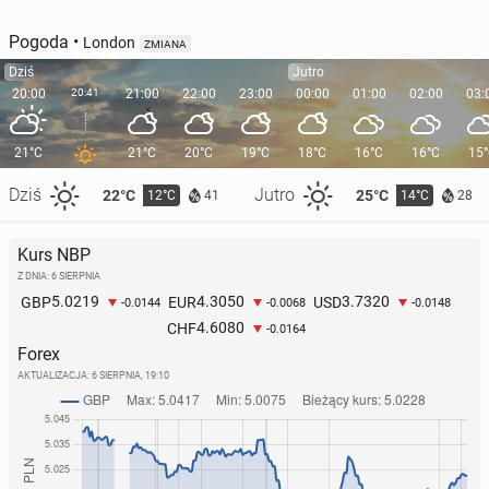
Pogoda
•
London
ZMIANA
Dziś
Jutro
20:00
20:41
21:00
22:00
23:00
00:00
01:00
02:00
03:
21°C
21°C
20°C
19°C
18°C
16°C
16°C
15
Dziś
Jutro
22°C
25°C
12°C
14°C
41
28
Kurs NBP
Z DNIA: 6 SIERPNIA
5.0219
4.3050
3.7320
GBP
EUR
USD
-0.0144
-0.0068
-0.0148
4.6080
CHF
-0.0164
Forex
AKTUALIZACJA:
6 SIERPNIA, 19:10