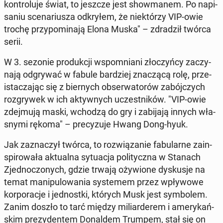
kon­tro­lu­je świat, to jeszcze jest show­ma­nem. Po na­pi­
sa­niu sce­na­riu­sza od­kry­łem, że nie­któ­rzy VIP-owie
trochę przy­po­mi­na­ją Elona Muska" – zdra­dził twórca
serii.
W 3. sezonie pro­duk­cji wspo­mnia­ni zło­czyń­cy za­czy­
na­ją od­gry­wać w fabule bar­dziej zna­czą­cą rolę, prze­
ista­cza­jąc się z bier­nych ob­ser­wa­to­rów za­bój­czych
roz­gry­wek w ich ak­tyw­nych uczest­ni­ków. "VIP-owie
zdej­mu­ją maski, wchodzą do gry i za­bi­ja­ją innych wła­
sny­mi rękoma" – pre­cy­zu­je Hwang Dong-hyuk.
Jak za­zna­czył twórca, to roz­wią­za­nie fa­bu­lar­ne za­in­
spi­ro­wa­ła ak­tu­al­na sy­tu­acja po­li­tycz­na w Stanach
Zjed­no­czo­nych, gdzie trwają oży­wio­ne dys­ku­sje na
temat ma­ni­pu­lo­wa­nia sys­te­mem przez wpły­wo­we
kor­po­ra­cje i jed­nost­ki, których Musk jest sym­bo­lem.
Zanim doszło to tarć między mi­liar­de­rem i ame­ry­kań­
skim pre­zy­den­tem Do­nal­dem Trumpem, stał się on