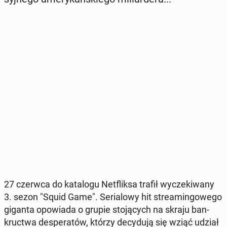
27 czerwca do ka­ta­lo­gu Net­flik­sa trafił wy­cze­ki­wa­ny
3. sezon "Squid Game". Se­ria­lo­wy hit stre­amin­go­we­go
giganta opo­wia­da o grupie sto­ją­cych na skraju ban­
kruc­twa de­spe­ra­tów, którzy de­cy­du­ją się wziąć udział