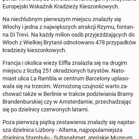
Eu­ro­pej­ski Wskaź­nik Kra­dzie­ży Kie­szon­ko­wych.
Na nie­chlub­nym pierw­szym miejscu zna­la­zły się
Włochy i jedna z naj­więk­szych atrak­cji Rzymu, fon­tan­
na Di Trevi. Na każdy milion osób przy­jeż­dża­ją­cych do
Włoch z Wiel­kiej Bry­ta­nii od­no­to­wa­no 478 przy­pad­ków
kra­dzie­ży kie­szon­ko­wych.
Francja i okolica wieży Eiffla zna­la­zła się na drugim
miejscu z liczbą 251 okra­dzio­nych tu­ry­stów. Na­to­
miast ulica La Rambla w centrum Bar­ce­lo­ny upla­so­
wa­ła się na trzecim. Wzmo­żo­ną czuj­ność warto za­
cho­wać także w Ber­li­nie w trakcie po­dzi­wia­nia Bramy
Bran­den­bur­skiej czy w Am­ster­da­mie, prze­cha­dza­jąc
się po dziel­ni­cy czer­wo­nych latarni.
Poza pierw­szą piątką ze­sta­wie­nia zna­la­zły się naj­star­
sza dziel­ni­ca Lizbony - Alfama, naj­po­pu­lar­niej­sza
dziel­ni­ca Stam­bu­łu - Sul­ta­nah­met, ateń­skie Muzeum