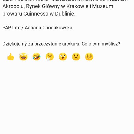
Akro­po­lu, Rynek Główny w Kra­ko­wie i Muzeum
browaru Gu­in­nes­sa w Du­bli­nie.
PAP Life / Adriana Chodakowska
Dziękujemy za przeczytanie artykułu. Co o tym myślisz?