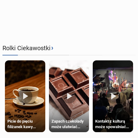
›
Rolki Ciekawostki
Zapach czekolady
Kontakt z kulturą
Picie do pięciu
może ułatwiać
może spowalniać
filiżanek kawy
trening siłowy
starzenie
dziennie jest
bezpieczne dla