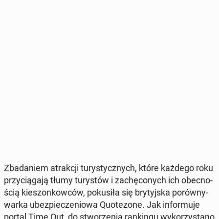
Zba­da­niem atrak­cji tu­ry­stycz­nych, które każdego roku
przy­cią­ga­ją tłumy tu­ry­stów i za­chę­co­nych ich obec­no­
ścią kie­szon­kow­ców, po­ku­si­ła się bry­tyj­ska po­rów­ny­
war­ka ubez­pie­cze­nio­wa Qu­ote­zo­ne. Jak in­for­mu­je
portal Time Out, do stwo­rze­nia ran­kin­gu wy­ko­rzy­sta­no