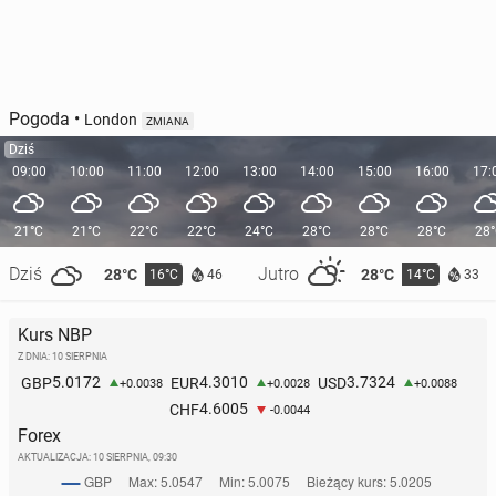
Pogoda
•
London
ZMIANA
Dziś
09:00
10:00
11:00
12:00
13:00
14:00
15:00
16:00
17:
21°C
21°C
22°C
22°C
24°C
28°C
28°C
28°C
28
Dziś
Jutro
28°C
28°C
16°C
14°C
46
33
Kurs NBP
Z DNIA: 10 SIERPNIA
5.0172
4.3010
3.7324
GBP
EUR
USD
+0.0038
+0.0028
+0.0088
4.6005
CHF
-0.0044
Forex
AKTUALIZACJA:
10 SIERPNIA, 09:30