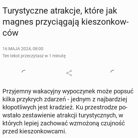
Tu­ry­stycz­ne atrak­cje, które jak
magnes przy­cią­ga­ją kie­szon­kow­
ców
16 MAJA 2024, 08:00
Ten tekst przeczytasz w 1 minutę
Przy­jem­ny wa­ka­cyj­ny wy­po­czy­nek może popsuć
kilka przy­krych zdarzeń - jednym z naj­bar­dziej
kło­po­tli­wych jest kra­dzież. Ku prze­stro­dze po­
wsta­ło ze­sta­wie­nie atrak­cji tu­ry­stycz­nych, w
których lepiej za­cho­wać wzmo­żo­ną czuj­ność
przed kie­szon­kow­ca­mi.