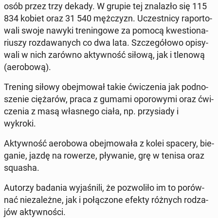
osób przez trzy dekady. W grupie tej zna­la­zło się 115
834 kobiet oraz 31 540 męż­czyzn.
Uczest­ni­cy ra­por­to­
wa­li swoje nawyki tre­nin­go­we za pomocą kwe­stio­na­
riu­szy roz­da­wa­nych co dwa lata. Szcze­gó­ło­wo opi­sy­
wa­li w nich zarówno ak­tyw­ność siłową, jak i tlenową
(ae­ro­bo­wą).
Trening siłowy obej­mo­wał takie ćwi­cze­nia jak pod­no­
sze­nie cię­ża­rów, praca z gumami opo­ro­wy­mi oraz ćwi­
cze­nia z masą wła­sne­go ciała, np. przy­sia­dy i
wykroki.
Ak­tyw­ność ae­ro­bo­wa obej­mo­wa­ła z kolei spacery, bie­
ga­nie, jazdę na rowerze, pły­wa­nie, grę w tenisa oraz
squasha.
Autorzy badania wy­ja­śni­li, że po­zwo­li­ło im to po­rów­
nać nie­za­leż­ne, jak i po­łą­czo­ne efekty różnych ro­dza­
jów ak­tyw­no­ści.