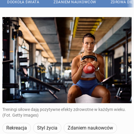
DOOKOŁA ŚWIATA
ZDANIEM NAUKOWCÓW
ZDROWA DIE
Treningi siłowe dają pozytywne efekty zdrowotne w każdym wieku.
(Fot. Getty Images)
Rekreacja
Styl życia
Zdaniem naukowców