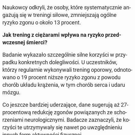
Na­ukow­cy odkryli, że osoby, które sys­te­ma­tycz­nie an­
ga­żu­ją się w tre­nin­gi siłowe, zmniej­sza­ją ogólne
ryzyko zgonu o około 13 procent.
Jak trening z cię­ża­ra­mi wpływa na ryzyko przed­
wcze­snej śmierci?
Badanie wy­ka­za­ło szcze­gól­nie silne ko­rzy­ści w przy­
pad­ku kon­kret­nych do­le­gli­wo­ści.
U uczest­ni­ków,
którzy re­gu­lar­nie wy­ko­ny­wa­li trening oporowy, od­no­to­
wa­no o 19 procent niższe ryzyko zgonu z powodu
chorób układu krą­że­nia, w tym chorób serca i udaru
mózgu.
Co jeszcze bar­dziej ude­rza­ją­ce, dane su­ge­ru­ją aż 27-
pro­cen­to­wą re­duk­cję zgonów po­wią­za­nych ze scho­
rze­nia­mi neu­ro­lo­gicz­ny­mi.
Badacze za­zna­czy­li, że ko­
rzy­ści te utrzy­my­wa­ły się nawet po uwzględ­nie­niu
innych form ak­tyw­no­ści fi­zycz­nej.