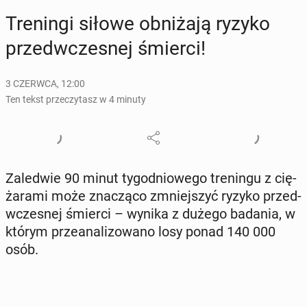
Tre­nin­gi siłowe ob­ni­ża­ją ryzyko
przed­wcze­snej śmierci!
3 CZERWCA, 12:00
Ten tekst przeczytasz w 4 minuty
Za­le­d­wie 90 minut ty­go­dnio­we­go tre­nin­gu z cię­
ża­ra­mi może zna­czą­co zmniej­szyć ryzyko przed­
wcze­snej śmierci – wynika z dużego badania, w
którym prze­ana­li­zo­wa­no losy ponad 140 000
osób.