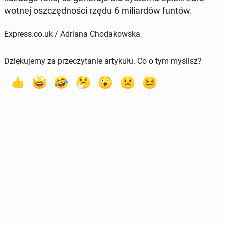
wot­nej oszczęd­no­ści rzędu 6 mi­liar­dów funtów.
Express.co.uk / Adriana Chodakowska
Dziękujemy za przeczytanie artykułu. Co o tym myślisz?