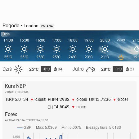
Pogoda
•
London
ZMIANA
Dziś
14:00
15:00
16:00
17:00
18:00
19:00
20:00
20:39
21:
25°C
25°C
25°C
25°C
24°C
23°C
21°C
19
Dziś
Jutro
25°C
28°C
10°C
11°C
34
21
Kurs NBP
Z DNIA: 7 SIERPNIA
5.0134
4.2982
3.7236
GBP
EUR
USD
-0.0085
-0.0068
-0.0084
4.6049
CHF
-0.0031
Forex
AKTUALIZACJA:
7 SIERPNIA, 14:30