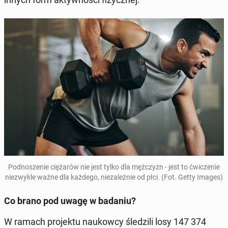
Pod­no­sze­nie cię­ża­rów nie jest tylko dla męż­czyzn - jest to ćwi­cze­nie
nie­zwy­kle ważne dla każdego, nie­za­leż­nie od płci. (Fot. Getty Images)
Co brano pod uwagę w badaniu?
W ramach pro­jek­tu na­ukow­cy śle­dzi­li losy 147 374