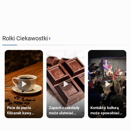
›
Rolki Ciekawostki
Zapach czekolady
Kontakt z kulturą
Picie do pięciu
może ułatwiać
może spowalniać
filiżanek kawy
trening siłowy
starzenie
dziennie jest
bezpieczne dla
większości