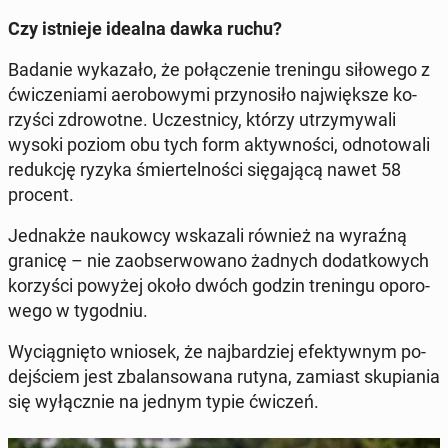
Czy ist­nie­je idealna dawka ruchu?
Badanie wy­ka­za­ło, że po­łą­cze­nie tre­nin­gu si­ło­we­go z
ćwi­cze­nia­mi ae­ro­bo­wy­mi przy­no­si­ło naj­więk­sze ko­
rzy­ści zdro­wot­ne.
Uczest­ni­cy, którzy utrzy­my­wa­li
wysoki poziom obu tych form ak­tyw­no­ści, od­no­to­wa­li
re­duk­cję ryzyka śmier­tel­no­ści się­ga­ją­cą nawet 58
procent.
Jed­nak­że na­ukow­cy wska­za­li również na wyraźną
granicę – nie za­ob­ser­wo­wa­no żadnych do­dat­ko­wych
ko­rzy­ści powyżej około dwóch godzin tre­nin­gu opo­ro­
we­go w ty­go­dniu.
Wy­cią­gnię­to wniosek, że naj­bar­dziej efek­tyw­nym po­
dej­ściem jest zba­lan­so­wa­na rutyna, zamiast sku­pia­nia
się wy­łącz­nie na jednym typie ćwiczeń.