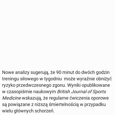
Nowe analizy su­ge­ru­ją, że 90 minut do dwóch godzin
tre­nin­gu si­ło­we­go w ty­go­dniu może wy­raź­nie obniżyć
ryzyko przed­wcze­sne­go zgonu.
Wyniki opu­bli­ko­wa­ne
w cza­so­pi­śmie na­uko­wym
British Journal of Sports
Me­di­ci­ne
wska­zu­ją, że re­gu­lar­ne ćwi­cze­nia oporowe
są po­wią­za­ne z niższą śmier­tel­no­ścią w przy­pad­ku
wielu głów­nych scho­rzeń.