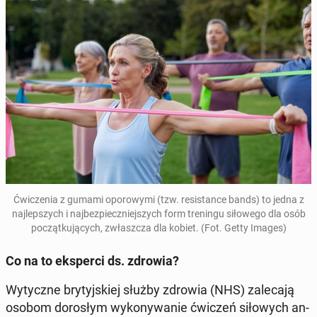
Ćwi­cze­nia z gumami opo­ro­wy­mi (tzw. re­si­stan­ce bands
) to jedna z
naj­lep­szych i naj­bez­piecz­niej­szych form tre­nin­gu si­ło­we­go dla osób
po­cząt­ku­ją­cych, zwłasz­cza dla kobiet. (Fot. Getty Images)
Co na to eks­per­ci ds. zdrowia?
Wy­tycz­ne bry­tyj­skiej służby zdrowia (NHS) za­le­ca­ją
osobom do­ro­słym wy­ko­ny­wa­nie ćwiczeń si­ło­wych an­