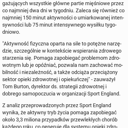
ga­żu­ją­cych wszyst­kie główne partie mię­śnio­we przez
co naj­mniej dwa dni w ty­go­dniu.
Zaleca się również co
naj­mniej 150 minut ak­tyw­no­ści o umiar­ko­wa­nej in­ten­
syw­no­ści lub 75 minut in­ten­syw­ne­go wysiłku ty­go­
dnio­wo.
"Ak­tyw­ność fi­zycz­na oparta na sile to potężne na­rzę­
dzie, szcze­gól­nie w kon­tek­ście wspie­ra­nia zdro­we­go
sta­rze­nia się. Pomaga za­po­bie­gać pro­ble­mom zdro­
wot­nym lub je opóź­niać, pozwala nam za­cho­wać mo­
bil­ność i nie­za­leż­ność, a także odciąża prze­cią­żo­ny
sektor opieki zdro­wot­nej i opie­kuń­czej" - za­uwa­żył
Tom Burton, dy­rek­tor ds. stra­te­gii zdro­wot­nej i
dobrego sa­mo­po­czu­cia w or­ga­ni­za­cji Sport England.
Z analiz prze­pro­wa­dzo­nych przez Sport England
wynika, że aktywny tryb życia pomaga za­po­bie­gać
około 3,3 miliona przy­pad­ków prze­wle­kłych chorób
każdego roku, co ge­ne­ru­je dla systemu opieki zdro­