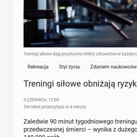
Treningi siłowe dają pozytywne efekty zdrowotne w każdym 
Rekreacja
Styl życia
Zdaniem naukowców
Tre­nin­gi siłowe ob­ni­ża­ją ryz
3 CZERWCA, 12:00
Ten tekst przeczytasz w 4 minuty
Za­le­d­wie 90 minut ty­go­dnio­we­go tre­nin­
przed­wcze­snej śmierci – wynika z dużego 