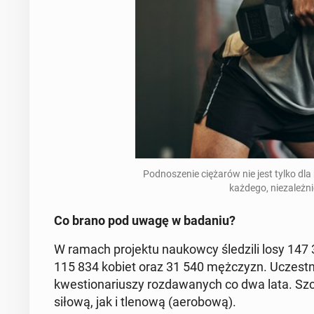
Pod­no­sze­nie cię­ża­rów nie jest tylko dl
każdego, nie­za­leż­n
Co brano pod uwagę w badaniu?
W ramach pro­jek­tu na­ukow­cy śle­dzi­li losy 147
115 834 kobiet oraz 31 540 męż­czyzn.
Uczest­n
kwe­stio­na­riu­szy roz­da­wa­nych co dwa lata. Sz
siłową, jak i tlenową (ae­ro­bo­wą).