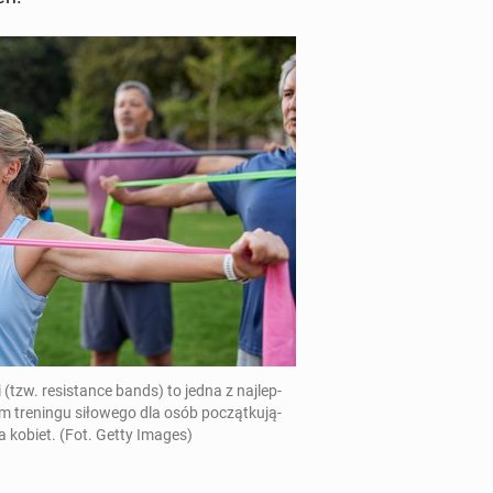
(tzw. re­si­stan­ce bands
) to jedna z naj­lep­
m tre­nin­gu si­ło­we­go dla osób po­cząt­ku­ją­
a kobiet. (Fot. Getty Images)