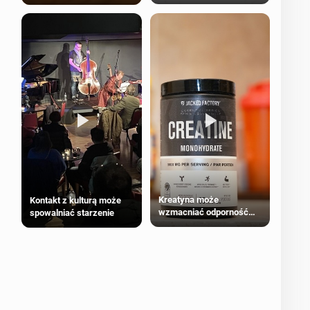
bezpieczne dla
większości dorosłych
Kreatyna może
Kontakt z kulturą może
wzmacniać odporność
spowalniać starzenie
przeciw nowotworom