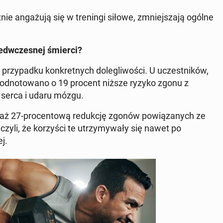
ie an­ga­żu­ją się w tre­nin­gi siłowe, zmniej­sza­ją ogólne
ed­wcze­snej śmierci?
przy­pad­ku kon­kret­nych do­le­gli­wo­ści.
U uczest­ni­ków,
y, od­no­to­wa­no o 19 procent niższe ryzyko zgonu z
 serca i udaru mózgu.
ą aż 27-pro­cen­to­wą re­duk­cję zgonów po­wią­za­nych ze
y­li, że ko­rzy­ści te utrzy­my­wa­ły się nawet po
ej.