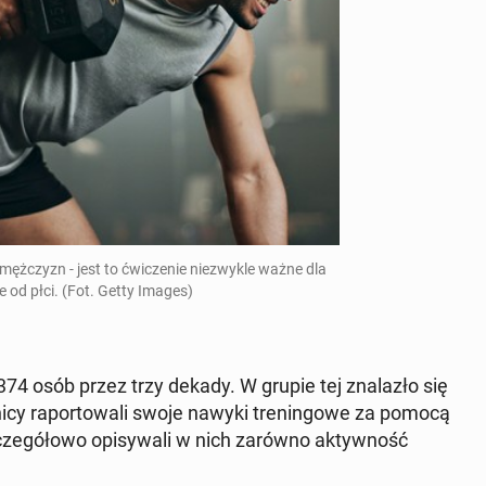
a męż­czyzn - jest to ćwi­cze­nie nie­zwy­kle ważne dla
ie od płci. (Fot. Getty Images)
 374 osób przez trzy dekady. W grupie tej zna­la­zło się
i­cy ra­por­to­wa­li swoje nawyki tre­nin­go­we za pomocą
cze­gó­ło­wo opi­sy­wa­li w nich zarówno ak­tyw­ność