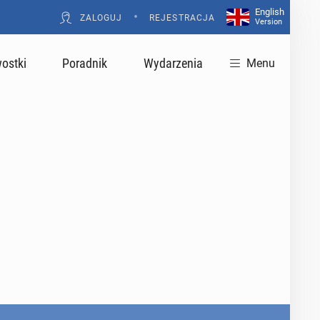
English
•
ZALOGUJ
REJESTRACJA
Version
ostki
Poradnik
Wydarzenia
Menu