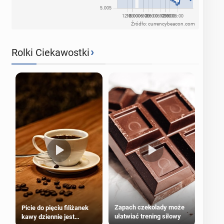
Źródło: currencybeacon.com
›
Rolki Ciekawostki
Zapach czekolady może
Picie do pięciu filiżanek
ułatwiać trening siłowy
kawy dziennie jest