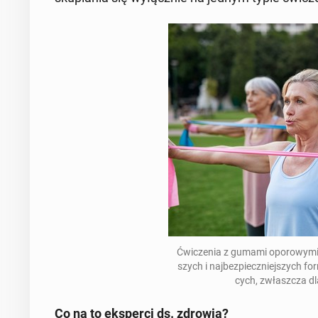
Ćwi­cze­nia z gumami opo­ro­wy­mi 
szych i naj­bez­piecz­niej­szych for
cych, zwłasz­cza dl
Co na to eks­per­ci ds. zdrowia?