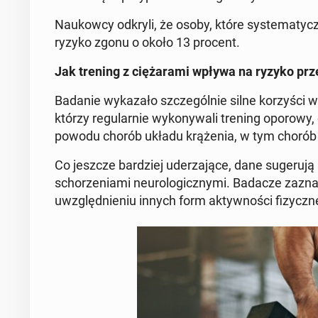
Na­ukow­cy odkryli, że osoby, które sys­te­ma­tycz­n
ryzyko zgonu o około 13 procent.
Jak trening z cię­ża­ra­mi wpływa na ryzyko prz
Badanie wy­ka­za­ło szcze­gól­nie silne ko­rzy­ści w 
którzy re­gu­lar­nie wy­ko­ny­wa­li trening oporow
powodu chorób układu krą­że­nia, w tym chorób
Co jeszcze bar­dziej ude­rza­ją­ce, dane su­ge­ru­j
scho­rze­nia­mi neu­ro­lo­gicz­ny­mi.
Badacze za­zna­cz
uwzględ­nie­niu innych form ak­tyw­no­ści fi­zycz­n