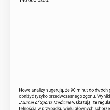
140 000 osób.
Nowe analizy su­ge­ru­ją, że 90 minut do dwóch go
obniżyć ryzyko przed­wcze­sne­go zgonu.
Wyniki
Journal of Sports Me­di­ci­ne
wska­zu­ją, że re­gu­
tel­no­ścią w przy­pad­ku wielu głów­nych scho­rze