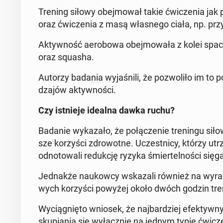
Trening siłowy obej­mo­wał takie ćwi­cze­nia jak 
oraz ćwi­cze­nia z masą wła­sne­go ciała, np. przy
Ak­tyw­ność ae­ro­bo­wa obej­mo­wa­ła z kolei spac
oraz squasha.
Autorzy badania wy­ja­śni­li, że po­zwo­li­ło im to p
dza­jów ak­tyw­no­ści.
Czy ist­nie­je idealna dawka ruchu?
Badanie wy­ka­za­ło, że po­łą­cze­nie tre­nin­gu si­ło
sze ko­rzy­ści zdro­wot­ne.
Uczest­ni­cy, którzy ut
od­no­to­wa­li re­duk­cję ryzyka śmier­tel­no­ści się
Jed­nak­że na­ukow­cy wska­za­li również na wyra
wych ko­rzy­ści powyżej około dwóch godzin tre­n
Wy­cią­gnię­to wniosek, że naj­bar­dziej efek­tyw­
sku­pia­nia się wy­łącz­nie na jednym typie ćwic