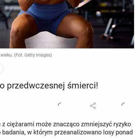
wieku. (Fot. Getty Images)
yko przed­wcze­snej śmierci!
gu z cię­ża­ra­mi może zna­czą­co zmniej­szyć ryzyko
badania, w którym prze­ana­li­zo­wa­no losy ponad