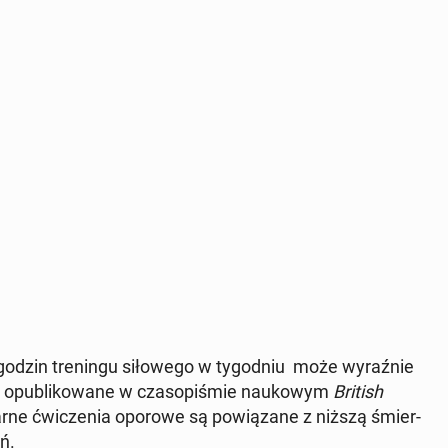
dzin tre­nin­gu si­ło­we­go w ty­go­dniu może wy­raź­nie
 opu­bli­ko­wa­ne w cza­so­pi­śmie na­uko­wym
British
lar­ne ćwi­cze­nia oporowe są po­wią­za­ne z niższą śmier­
ń.