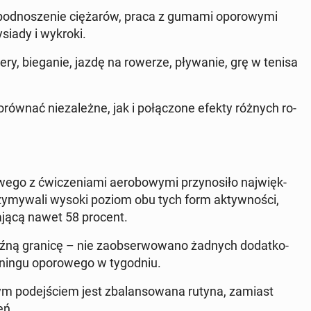
pod­no­sze­nie cię­ża­rów, praca z gumami opo­ro­wy­mi
­sia­dy i wykroki.
ery, bie­ga­nie, jazdę na rowerze, pły­wa­nie, grę w tenisa
o­rów­nać nie­za­leż­ne, jak i po­łą­czo­ne efekty różnych ro­
­we­go z ćwi­cze­nia­mi ae­ro­bo­wy­mi przy­no­si­ło naj­więk­
rzy­my­wa­li wysoki poziom obu tych form ak­tyw­no­ści,
­ga­ją­cą nawet 58 procent.
źną granicę – nie za­ob­ser­wo­wa­no żadnych do­dat­ko­
in­gu opo­ro­we­go w ty­go­dniu.
nym po­dej­ściem jest zba­lan­so­wa­na rutyna, zamiast
zeń.