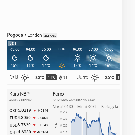
Pogoda
•
London
ZMIANA
Dziś
03:00
04:00
05:00
05:32
06:00
07:00
08:00
09:00
15°C
15°C
14°C
14°C
14°C
16°C
18°C
Dziś
Jutro
25°C
26°C
14°C
13°C
31
Kurs NBP
Forex
Z DNIA: 6 SIERPNIA
AKTUALIZACJA:
6 SIERPNIA, 03:20
5.0219
GBP
-0.0144
4.3050
EUR
-0.0068
3.7320
USD
-0.0148
4.6080
CHF
-0.0164