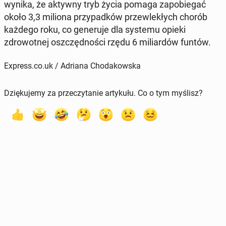
wynika, że aktywny tryb życia pomaga za­po­b­ie­gać
około 3,3 miliona przy­pad­ków przewlekłych chorób
każdego roku, co generu­je dla systemu opieki
zdrowot­nej os­zczęd­noś­ci rzędu 6 mil­iardów funtów.
Express.co.uk / Adriana Chodakowska
Dziękujemy za przeczytanie artykułu. Co o tym myślisz?