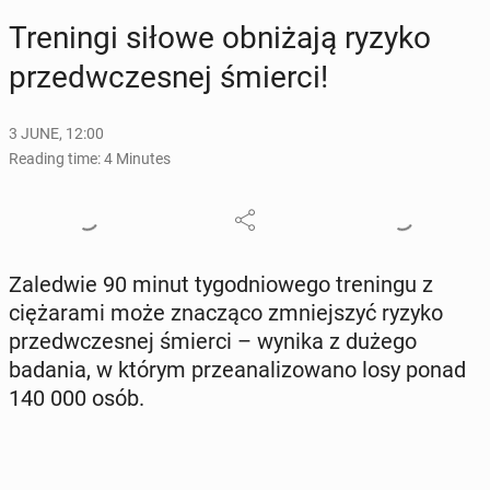
Trenin­gi siłowe ob­niża­ją ryzyko
przed­w­czes­nej śmierci!
3 JUNE, 12:00
Reading time: 4 Minutes
Za­led­wie 90 minut ty­god­niowego treningu z
ciężara­mi może znaczą­co zm­niejszyć ryzyko
przed­w­czes­nej śmierci – wynika z dużego
badania, w którym przeanal­i­zowano losy ponad
140 000 osób.