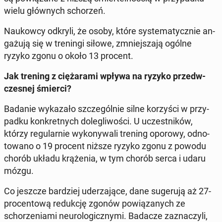
wielu głównych schorzeń.
Naukow­cy odkryli, że osoby, które sys­tem­aty­cznie an­
gażu­ją się w trenin­gi siłowe, zm­niejsza­ją ogólne
ryzyko zgonu o około 13 procent.
Jak trening z ciężara­mi wpływa na ryzyko przed­w­
czes­nej śmierci?
Badanie wykaza­ło szczegól­nie silne ko­rzyś­ci w przy­
pad­ku konkret­nych dolegli­woś­ci.
U uczest­ników,
którzy reg­u­larnie wykony­wali trening oporowy, odno­
towano o 19 procent niższe ryzyko zgonu z powodu
chorób układu krąże­nia, w tym chorób serca i udaru
mózgu.
Co jeszcze bardziej ud­erza­jące, dane sugeru­ją aż 27-
pro­cen­tową re­dukcję zgonów pow­iązanych ze
schorzeni­a­mi neu­ro­log­iczny­mi.
Badacze za­z­naczyli,