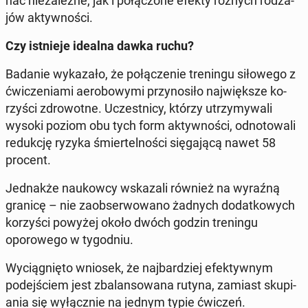
nać nieza­leżne, jak i połąc­zone efekty różnych rodza­
jów ak­ty­wnoś­ci.
Czy ist­nieje idealna dawka ruchu?
Badanie wykaza­ło, że połącze­nie treningu siłowego z
ćwiczeni­a­mi aer­obowy­mi przynosiło na­jwięk­sze ko­
rzyś­ci zdrowotne.
Uczest­ni­cy, którzy utrzymy­wali
wysoki poziom obu tych form ak­ty­wnoś­ci, odno­towali
re­dukcję ryzyka śmiertel­noś­ci się­ga­jącą nawet 58
procent.
Jed­nakże naukow­cy wskaza­li również na wyraźną
granicę – nie za­ob­ser­wowano żadnych do­datkowych
ko­rzyś­ci powyżej około dwóch godzin treningu
oporowego w ty­god­niu.
Wyciąg­nię­to wniosek, że na­jbardziej efek­ty­wnym
pode­jś­ciem jest zbal­an­sowana rutyna, zamiast sku­pi­
a­nia się wyłącznie na jednym typie ćwiczeń.