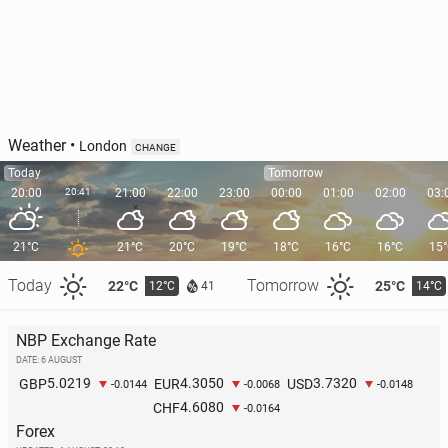
Weather
•
London
CHANGE
Today
Tomorrow
20:00
20:41
21:00
22:00
23:00
00:00
01:00
02:00
03:
21°C
21°C
20°C
19°C
18°C
16°C
16°C
15
Today
Tomorrow
22°C
25°C
12°C
14°C
41
NBP Exchange Rate
DATE: 6 AUGUST
5.0219
4.3050
3.7320
GBP
EUR
USD
-0.0144
-0.0068
-0.0148
4.6080
CHF
-0.0164
Forex