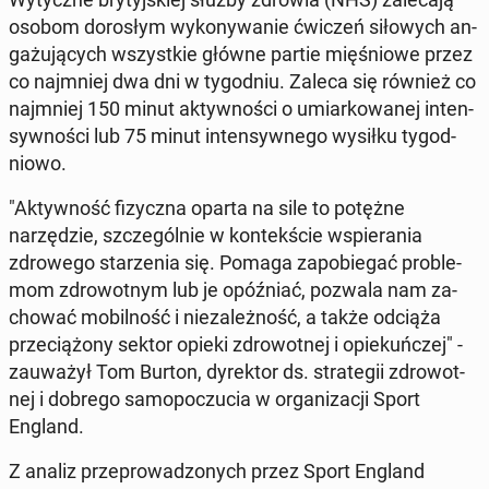
osobom dorosłym wykony­wanie ćwiczeń siłowych an­
gażu­ją­cych wszys­tkie główne partie mięśniowe przez
co na­jm­niej dwa dni w ty­god­niu.
Zaleca się również co
na­jm­niej 150 minut ak­ty­wnoś­ci o umi­arkowanej in­ten­
sy­wnoś­ci lub 75 minut in­ten­sy­wnego wysiłku ty­god­
niowo.
"Ak­ty­wność fizy­cz­na oparta na sile to potężne
narzędzie, szczegól­nie w kon­tekś­cie wspiera­nia
zdrowego starzenia się. Pomaga za­po­b­ie­gać prob­le­
mom zdrowot­nym lub je opóź­ni­ać, pozwala nam za­
chować mo­bil­ność i nieza­leżność, a także odciąża
prze­ciążony sektor opieki zdrowot­nej i opiekuńczej" -
za­uważył Tom Burton, dyrek­tor ds. strate­gii zdrowot­
nej i dobrego samopoczu­cia w or­ga­ni­za­cji Sport
England.
Z analiz przeprowad­zonych przez Sport England