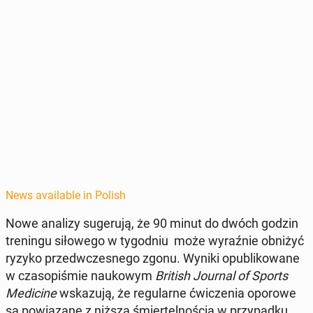
News available in Polish
Nowe analizy sugeru­ją, że 90 minut do dwóch godzin
treningu siłowego w ty­god­niu może wyraźnie obniżyć
ryzyko przed­w­czes­nego zgonu.
Wyniki op­ub­likowane
w cza­sopiśmie naukowym
British Journal of Sports
Med­i­cine
wskazu­ją, że reg­u­larne ćwiczenia oporowe
są pow­iązane z niższą śmiertel­noś­cią w przy­pad­ku