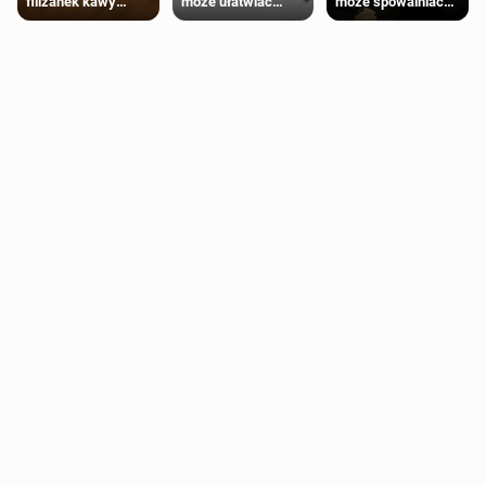
może ułatwiać
może spowalniać
filiżanek kawy
trening siłowy
starzenie
dziennie jest
bezpieczne dla
większości
dorosłych