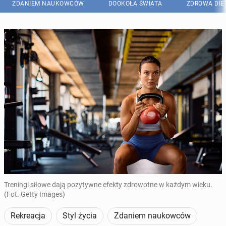
ZDANIEM NAUKOWCÓW
DOOKOŁA ŚWIATA
ZDROWA DIE
Treningi siłowe dają pozytywne efekty zdrowotne w każdym wieku.
(Fot. Getty Images)
Rekreacja
Styl życia
Zdaniem naukowców