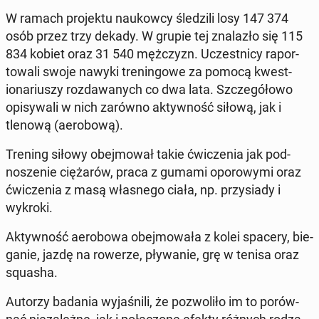
W ramach pro­jek­tu naukow­cy śledzili losy 147 374
osób przez trzy dekady. W grupie tej znalazło się 115
834 kobiet oraz 31 540 mężczyzn.
Uczest­ni­cy ra­por­
towali swoje nawyki treningowe za pomocą kwes­t­
ionar­iuszy roz­dawanych co dwa lata. Szczegółowo
opisy­wali w nich zarówno ak­ty­wność siłową, jak i
tlenową (aer­obową).
Trening siłowy obe­j­mował takie ćwiczenia jak pod­
nosze­nie ciężarów, praca z gumami oporowy­mi oraz
ćwiczenia z masą włas­nego ciała, np. przysi­ady i
wykroki.
Ak­ty­wność aer­obowa obe­j­mowała z kolei spacery, bie­
ganie, jazdę na rowerze, pły­wanie, grę w tenisa oraz
squasha.
Autorzy badania wy­jaśnili, że poz­woliło im to porów­