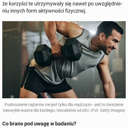
że ko­rzyś­ci te utrzymy­wały się nawet po uwzględ­nie­
niu innych form ak­ty­wnoś­ci fizy­cznej.
Pod­nosze­nie ciężarów nie jest tylko dla mężczyzn - jest to ćwicze­nie
niezwyk­le ważne dla każdego, nieza­leżnie od płci. (Fot. Getty Images)
Co brano pod uwagę w badaniu?