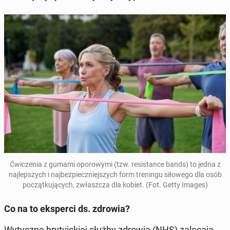
Ćwiczenia z gumami oporowy­mi (tzw. re­sis­tance bands
) to jedna z
na­jlep­szych i na­jbez­pieczniejszych form treningu siłowego dla osób
początku­ją­cych, zwłaszcza dla kobiet. (Fot. Getty Images)
Co na to eksper­ci ds. zdrowia?
Wyty­czne bry­tyjskiej służby zdrowia (NHS) za­le­ca­ją