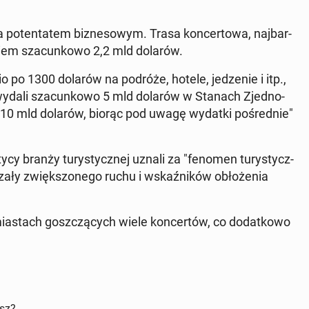
o­ten­ta­tem biz­ne­so­wym. Trasa kon­cer­to­wa, naj­bar­
yskiem sza­cun­ko­wo 2,2 mld dolarów.
 po 1300 dolarów na podróże, hotele, je­dze­nie i itp.,
 wydali sza­cun­ko­wo 5 mld dolarów w Stanach Zjed­no­
ć 10 mld dolarów, biorąc pod uwagę wydatki po­śred­nie"
­cy branży tu­ry­stycz­nej uznali za "fenomen tu­ry­stycz­
za­ły zwięk­szo­ne­go ruchu i wskaź­ni­ków ob­ło­że­nia
ia­stach gosz­czą­cych wiele kon­cer­tów, co do­dat­ko­wo
isz?