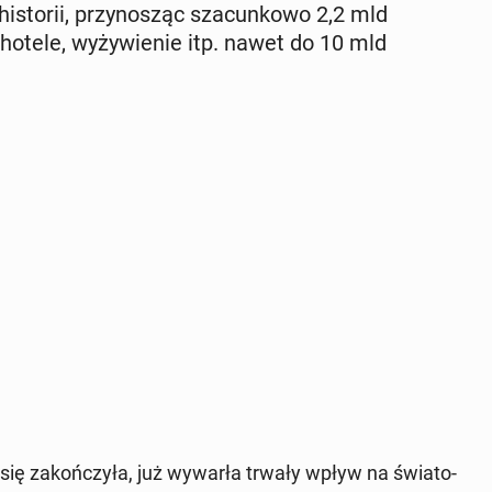
hi­sto­rii, przy­no­sząc sza­cun­ko­wo 2,2 mld
otele, wy­ży­wie­nie itp. nawet do 10 mld
ię za­koń­czy­ła, już wywarła trwały wpływ na świa­to­