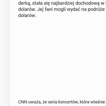
der­ką, stała się naj­bar­dziej do­cho­do­wą w 
dolarów. Jej fani mogli wydać na podróże h
dolarów.
CNN uważa, że seria kon­cer­tów, która właśnie s