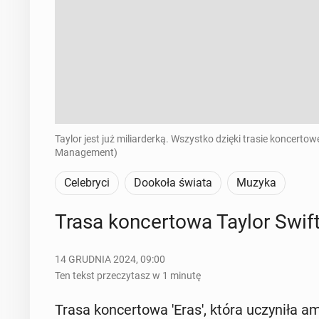
Taylor jest już miliarderką. Wszystko dzięki trasie koncerto
Management)
Celebryci
Dookoła świata
Muzyka
Trasa kon­cer­to­wa Taylor Swif
14 GRUDNIA 2024, 09:00
Ten tekst przeczytasz w 1 minutę
Trasa kon­cer­to­wa 'Eras', która uczy­ni­ła am