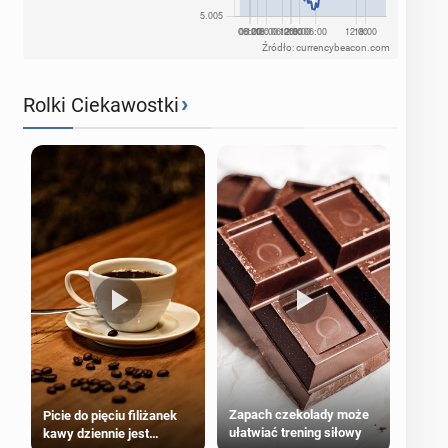
Źródło: currencybeacon.com
›
Rolki Ciekawostki
Zapach czekolady może
Picie do pięciu filiżanek
ułatwiać trening siłowy
kawy dziennie jest