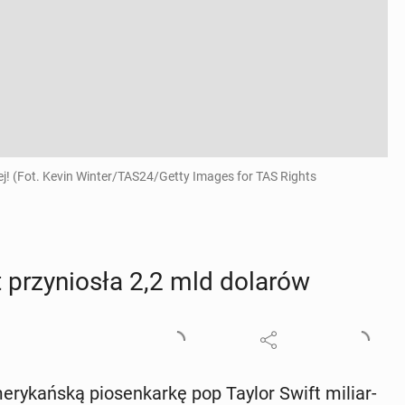
wej! (Fot. Kevin Winter/TAS24/Getty Images for TAS Rights
t przy­nio­sła 2,2 mld dolarów
e­ry­kań­ską pio­sen­kar­kę pop Taylor Swift mi­liar­