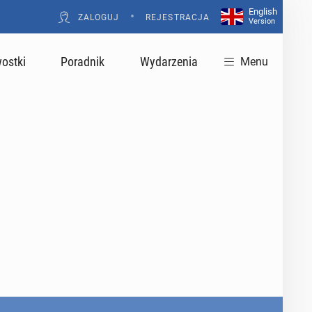
English
•
ZALOGUJ
REJESTRACJA
Version
ostki
Poradnik
Wydarzenia
Menu