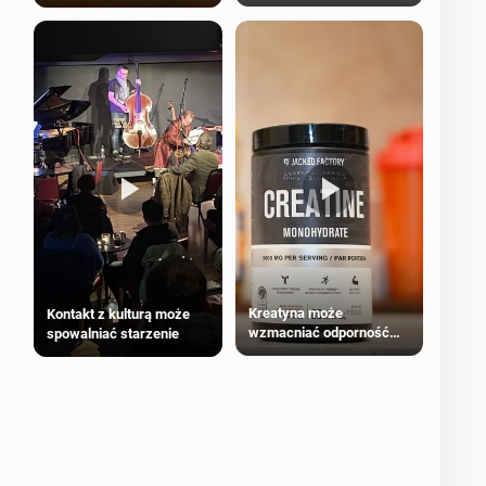
bezpieczne dla
większości dorosłych
Kreatyna może
Kontakt z kulturą może
wzmacniać odporność
spowalniać starzenie
przeciw nowotworom