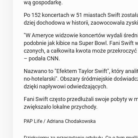
wą go­spo­dar­kę.
Po 152 kon­cer­tach w 51 mia­stach Swift została p
dziej do­cho­do­wa w hi­sto­rii, za­owo­co­wa­ła z
"W Ameryce wi­dzo­wie kon­cer­tów wydali średnio
po­dob­nie jak kibice na Super Bowl. Fani Swift
czo­nych, a cał­ko­wi­ta kwota może prze­kro­czy
– podała CNN.
Nazwano to "Efektem Taylor Swift", który ana­li­ty
no-ho­te­lar­ski". Obszary śród­miej­skie do­świad­c
dzięki na­pły­wo­wi od­wie­dza­ją­cych.
Fani Swift często prze­dłu­ża­li swoje pobyty w m
zwięk­sza­ło lokalne przy­cho­dy.
PAP Life / Adriana Chodakowska
Dziękujemy za przeczytanie artykułu. Co o tym myśl