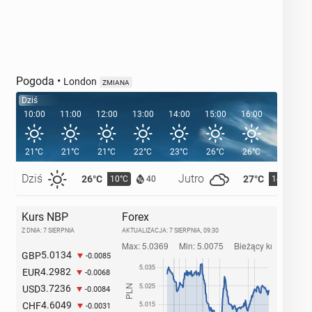
Pogoda
•
London
ZMIANA
Dziś
10:00
11:00
12:00
13:00
14:00
15:00
16:00
17:00
21°C
21°C
21°C
22°C
23°C
26°C
26°C
25°C
Dziś
Jutro
26°C
27°C
10°C
14°C
40
Kurs NBP
Forex
Z DNIA: 7 SIERPNIA
AKTUALIZACJA:
7 SIERPNIA, 09:30
5.0134
GBP
-0.0085
4.2982
EUR
-0.0068
3.7236
USD
-0.0084
4.6049
CHF
-0.0031