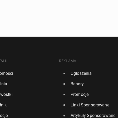
TALU
REKLAMA
omości
Ogłoszenia
lnia
Banery
awostki
Promocje
dnik
Linki Sponsorowane
ocje
Artykuły Sponsorowane