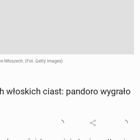
we Włoszech. (Fot. Getty Images)
ych wło­skich ciast: pandoro wygrało