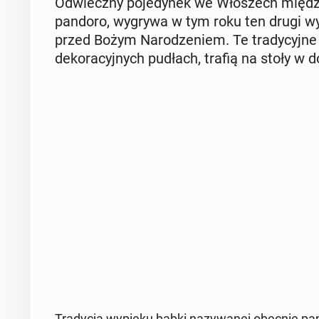
Od­wiecz­ny po­je­dy­nek we Wło­szech między
pandoro, wygrywa w tym roku ten drugi wyp
przed Bożym Na­ro­dze­niem. Te tra­dy­cyj­ne 
de­ko­ra­cyj­nych pudłach, trafią na stoły 
Tra­dy­cja wypieku babki na­zy­wa­nej obecnie pa­ne