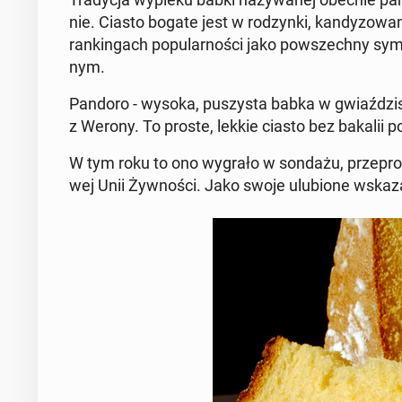
nie. Ciasto bogate jest w ro­dzyn­ki, kan­dy­zo­
ran­kin­gach po­pu­lar­no­ści jako po­wszech­ny sy
nym.
Pandoro - wysoka, pu­szy­sta babka w gwiaź­dzi­st
z Werony. To proste, lekkie ciasto bez bakalii p
W tym roku to ono wygrało w sondażu, prze­pro­w
wej Unii Żyw­no­ści. Jako swoje ulu­bio­ne wska­