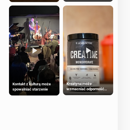
bezpieczne dla
większości dorosłych
Kreatyna może
Kontakt z kulturą może
wzmacniać odporność
spowalniać starzenie
przeciw nowotworom