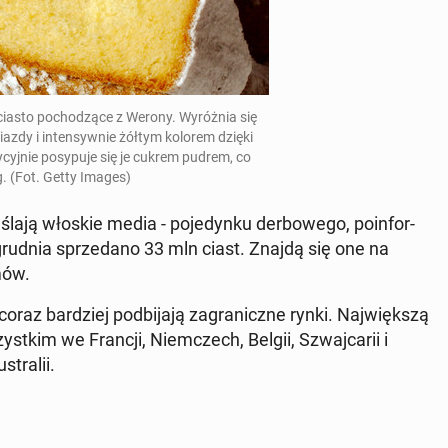
iasto po­cho­dzą­ce z Werony. Wy­róż­nia się
azdy i in­ten­syw­nie żółtym kolorem dzięki
y­cyj­nie po­sy­pu­je się je cukrem pudrem, co
g. (Fot. Getty Images)
śla­ją włoskie media - po­je­dyn­ku der­bo­we­go, po­in­for­
grudnia sprze­da­no 33 mln ciast. Znajdą się one na
mów.
raz bar­dziej pod­bi­ja­ją za­gra­nicz­ne rynki. Naj­więk­szą
yst­kim we Francji, Niem­czech, Belgii, Szwaj­ca­rii i
stra­lii.