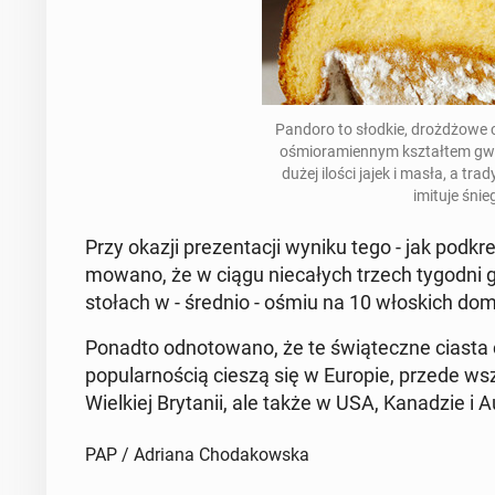
Pandoro to słodkie, droż­dżo­we c
ośmio­ra­mien­nym kształ­tem gwi
dużej ilości jajek i masła, a tra­d
imituje śnie
Przy okazji pre­zen­ta­cji wyniku tego - jak pod­kre­
mo­wa­no, że w ciągu nie­ca­łych trzech tygodni 
stołach w - średnio - ośmiu na 10 wło­skich do
Ponadto od­no­to­wa­no, że te świą­tecz­ne ciasta co
po­pu­lar­no­ścią cieszą się w Europie, przede wsz
Wiel­kiej Bry­ta­nii, ale także w USA, Ka­na­dzie i Au­
PAP / Adriana Chodakowska