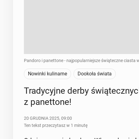
Pandoro i panettone - najpopularniejsze świąteczne ciasta 
Nowinki kulinarne
Dookoła świata
Tra­dy­cyj­ne derby świą­tecz­n
z pa­net­to­ne!
20 GRUDNIA 2025, 09:00
Ten tekst przeczytasz w 1 minutę