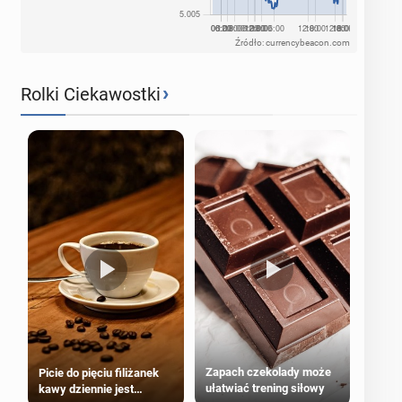
Źródło: currencybeacon.com
›
Rolki Ciekawostki
Zapach czekolady może
Picie do pięciu filiżanek
ułatwiać trening siłowy
kawy dziennie jest