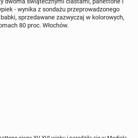
 dwoma świą­tecz­ny­mi cia­sta­mi, pa­net­to­ne i
iek - wynika z sondażu prze­pro­wa­dzo­ne­go
babki, sprze­da­wa­ne za­zwy­czaj w ko­lo­ro­wych,
w domach 80 proc. Włochów.
t­to­ne sięga XV-XVI wieku i na­ro­dzi­ła się w Me­dio­la­