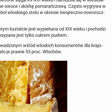
wa­ne owoce i skórkę po­ma­rań­czo­wą. Często wygrywa w
mbol wło­skie­go stołu w okresie świą­tecz­no-no­wo­rocz­
ym kształ­cie jest wy­pie­ka­na od XIX wieku i po­cho­dzi
o­sy­pa­ne jest tylko cukrem pudrem.
a­dzo­nym wśród wło­skich kon­su­men­tów dla kra­jo­
za­ło je prawie 53 proc. Włochów.