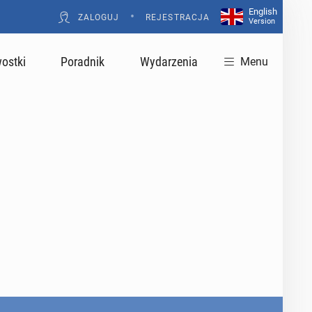
English
•
ZALOGUJ
REJESTRACJA
Version
ostki
Poradnik
Wydarzenia
Menu