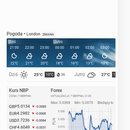
Pogoda
•
London
ZMIANA
Dziś
Jutro
21:00
22:00
23:00
00:00
01:00
02:00
03:00
04:00
22°C
21°C
20°C
18°C
16°C
13°C
12°C
12°C
Dziś
Jutro
25°C
27°C
10°C
11°C
36
Kurs NBP
Forex
Z DNIA: 7 SIERPNIA
AKTUALIZACJA:
7 SIERPNIA, 21:00
5.0134
GBP
-0.0085
4.2982
EUR
-0.0068
3.7236
USD
-0.0084
4.6049
CHF
-0.0031