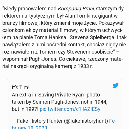
"Kiedy pra­co­wa­łem nad
Kom­pa­nią Braci
, star­szym dy­
rek­to­rem ar­ty­stycz­nym był Alan Tomkins, gigant w
branży fil­mo­wej, który zmienił moje życie. Po­ka­zy­wał
człon­kom ekipy ma­te­riał filmowy, w którym uchwy­ci­
łem na planie Toma Hanksa i Stevena Spiel­ber­ga. I tak
na­wią­za­łem z nimi po­śred­ni kontakt, chociaż nigdy nie
roz­ma­wia­łem z Tomem czy Ste­ve­nem oso­bi­ście" –
wspo­mi­nał Pugh-Jones. Co ciekawe, rze­czo­ny ma­te­
riał na­krę­cił ory­gi­nal­ną kamerą z 1933 r.
It's Tim!
An extra in 'Saving Private Ryan', photo
taken by Seimon Pugh-Jones, not in 1944,
but in 1997!
pic.twitter.com/c1llA­ZIE­Sy
— Fake History Hunter (@fa­ke­hi­sto­ry­hunt)
Fe­
bru­ary 18, 2023