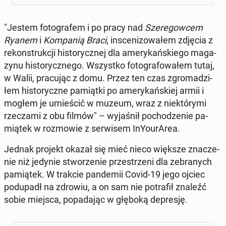
"Jestem fo­to­gra­fem i po pracy nad
Sze­re­gow­cem
Ryanem
i
Kom­pa­nią Braci
, in­sce­ni­zo­wa­łem zdjęcia z
re­kon­struk­cji hi­sto­rycz­nej dla ame­ry­kań­skie­go ma­ga­
zy­nu hi­sto­rycz­ne­go. Wszyst­ko fo­to­gra­fo­wa­łem tutaj,
w Walii, pra­cu­jąc z domu. Przez ten czas zgro­ma­dzi­
łem hi­sto­rycz­ne pa­miąt­ki po ame­ry­kań­skiej armii i
mogłem je umie­ścić w muzeum, wraz z nie­któ­ry­mi
rze­cza­mi z obu filmów" – wy­ja­śnił po­cho­dze­nie pa­
mią­tek w roz­mo­wie z ser­wi­sem In­Y­ourA­rea.
Jednak projekt okazał się mieć nieco większe zna­cze­
nie niż jedynie stwo­rze­nie prze­strze­ni dla ze­bra­nych
pa­mią­tek. W trakcie pan­de­mii Covid-19 jego ojciec
pod­upadł na zdrowiu, a on sam nie po­tra­fił znaleźć
sobie miejsca, po­pa­da­jąc w głęboką de­pre­sję.