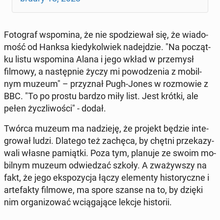
Fo­to­graf wspo­mi­na, że nie spo­dzie­wał się, że wia­do­
mość od Hanksa kie­dy­kol­wiek na­dej­dzie. "Na po­cząt­
ku listu wspo­mi­na Alana i jego wkład w prze­mysł
filmowy, a na­stęp­nie życzy mi po­wo­dze­nia z mo­bil­
nym muzeum" – przy­znał Pugh-Jones w roz­mo­wie z
BBC. "To po prostu bardzo miły list. Jest krótki, ale
pełen życz­li­wo­ści" - dodał.
Twórca muzeum ma na­dzie­ję, że projekt będzie in­te­
gro­wał ludzi. Dlatego też zachęca, by chętni prze­ka­zy­
wa­li własne pa­miąt­ki. Poza tym, planuje ze swoim mo­
bil­nym muzeum od­wie­dzać szkoły. A zwa­żyw­szy na
fakt, że jego eks­po­zy­cja łączy ele­men­ty hi­sto­rycz­ne i
ar­te­fak­ty filmowe, ma spore szanse na to, by dzięki
nim or­ga­ni­zo­wać wcią­ga­ją­ce lekcje hi­sto­rii.