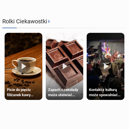
›
Rolki Ciekawostki
Zapach czekolady
Kontakt z kulturą
Picie do pięciu
może ułatwiać
może spowalniać
filiżanek kawy
trening siłowy
starzenie
dziennie jest
bezpieczne dla
większości
dorosłych