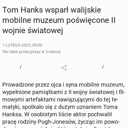
Tom Hanks wsparł wa­lij­skie
mobilne muzeum po­świę­co­ne II
wojnie świa­to­wej
1 LUTEGO 2025, 09:00
Ten tekst przeczytasz w 3 minuty
Pro­wa­dzo­ne przez ojca i syna mobilne muzeum,
wy­peł­nio­ne pa­miąt­ka­mi z II wojny świa­to­wej i fil­
mo­wy­mi ar­te­fak­ta­mi na­wią­zu­ją­cy­mi do tej te­
ma­ty­ki, spo­tka­ło się z dużym uzna­niem Toma
Hanksa. W oso­bi­stym liście aktor po­chwa­lił
pracę rodziny Pugh-Jonesów, życząc im po­wo­