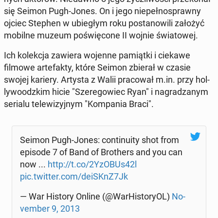
się Seimon Pugh-Jones. On i jego nie­peł­no­spraw­ny
ojciec Stephen w ubie­głym roku po­sta­no­wi­li założyć
mobilne muzeum po­świę­co­ne II wojnie świa­to­wej.
Ich ko­lek­cja zawiera wojenne pa­miąt­ki i ciekawe
filmowe ar­te­fak­ty, które Seimon zbierał w czasie
swojej kariery. Artysta z Walii pra­co­wał m.in. przy hol­
ly­wo­odz­kim hicie "Sze­re­go­wiec Ryan" i na­gra­dza­nym
serialu te­le­wi­zyj­nym "Kom­pa­nia Braci".
Seimon Pugh-Jones: con­ti­nu­ity shot from
episode 7 of Band of Bro­thers and you can
now ...
http://t.co/2YzOBUs42l
pic.twitter.com/deiSKnZ7Jk
— War History Online (@War­Hi­sto­ry­OL)
No­
vem­ber 9, 2013