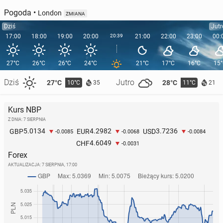
Pogoda
•
London
ZMIANA
Dziś
Jutr
17:00
18:00
19:00
20:00
20:39
21:00
22:00
23:00
00:
27°C
26°C
26°C
24°C
21°C
17°C
16°C
15
Dziś
Jutro
27°C
28°C
10°C
11°C
35
21
Kurs NBP
Z DNIA: 7 SIERPNIA
5.0134
4.2982
3.7236
GBP
EUR
USD
-0.0085
-0.0068
-0.0084
4.6049
CHF
-0.0031
Forex
AKTUALIZACJA:
7 SIERPNIA, 17:00