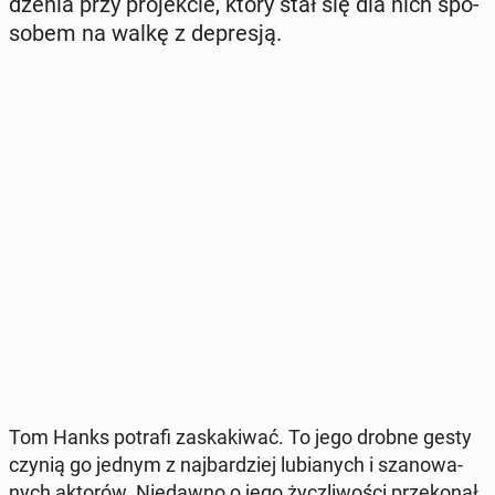
dze­nia przy pro­jek­cie, który stał się dla nich spo­
so­bem na walkę z de­pre­sją.
Tom Hanks potrafi za­ska­ki­wać. To jego drobne gesty
czynią go jednym z naj­bar­dziej lu­bia­nych i sza­no­wa­
nych aktorów. Nie­daw­no o jego życz­li­wo­ści prze­ko­nał