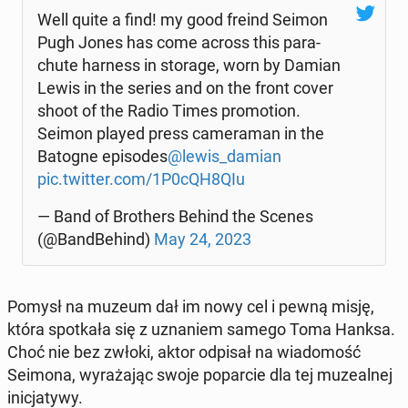
Well quite a find! my good freind Seimon
Pugh Jones has come across this pa­ra­
chu­te harness in storage, worn by Damian
Lewis in the series and on the front cover
shoot of the Radio Times pro­mo­tion.
Seimon played press ca­me­ra­man in the
Batogne epi­so­des
@lewis_damian
pic.twitter.com/1P0cQH8QIu
— Band of Bro­thers Behind the Scenes
(@Band­Be­hind)
May 24, 2023
Pomysł na muzeum dał im nowy cel i pewną misję,
która spo­tka­ła się z uzna­niem samego Toma Hanksa.
Choć nie bez zwłoki, aktor odpisał na wia­do­mość
Seimona, wy­ra­ża­jąc swoje po­par­cie dla tej mu­ze­al­nej
ini­cja­ty­wy.