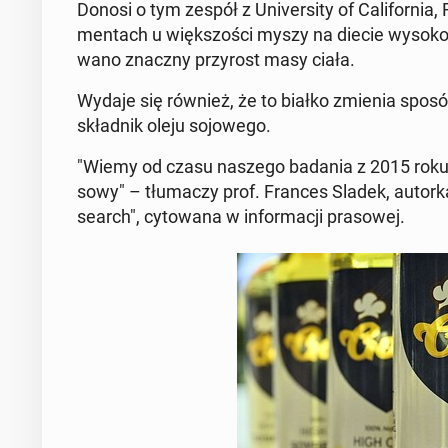
Donosi o tym zespół z Uni­ver­si­ty of Ca­li­for­nia,
men­tach u więk­szo­ści myszy na diecie wy­so­ko­
wa­no znaczny przy­rost masy ciała.
Wydaje się również, że to białko zmienia sposób, 
skład­nik oleju so­jo­we­go.
"Wiemy od czasu naszego badania z 2015 roku, że 
so­wy" – tłu­ma­czy prof. Frances Sladek, autorka
se­arch", cy­to­wa­na w in­for­ma­cji pra­so­wej.