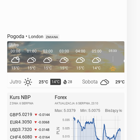
Pogoda
•
London
ZMIANA
Jutro
00:00
01:00
02:00
03:00
04:00
05:00
05:33
06:00
15°C
15°C
15°C
15°C
15°C
14°C
14°C
Jutro
Sobota
25°C
29°C
14°C
14°C
28
Kurs NBP
Forex
Z DNIA: 6 SIERPNIA
AKTUALIZACJA:
6 SIERPNIA, 23:10
5.0219
GBP
-0.0144
4.3050
EUR
-0.0068
3.7320
USD
-0.0148
4.6080
CHF
-0.0164