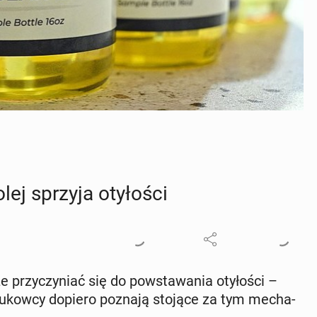
lej sprzyja oty­ło­ści
zy­czy­niać się do po­wsta­wa­nia oty­ło­ści –
­ukow­cy dopiero poznają stojące za tym me­cha­