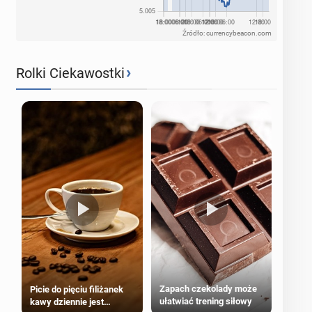
Źródło: currencybeacon.com
›
Rolki Ciekawostki
Zapach czekolady może
Picie do pięciu filiżanek
ułatwiać trening siłowy
kawy dziennie jest