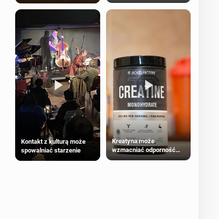
bezpieczne dla
większości dorosłych
Kreatyna może
Kontakt z kulturą może
wzmacniać odporność
spowalniać starzenie
przeciw nowotworom