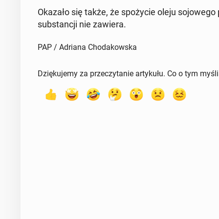
Okazało się także, że spo­ży­cie oleju so­jo­we­go 
sub­stan­cji nie zawiera.
PAP / Adriana Chodakowska
Dziękujemy za przeczytanie artykułu. Co o tym myśl