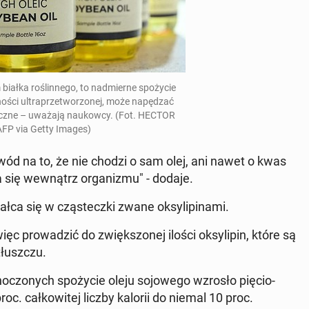
łka ro­ślin­ne­go, to nad­mier­ne spo­ży­cie
o­ści ul­tra­prze­two­rzo­nej, może na­pę­dzać
o­licz­ne – uważają na­ukow­cy. (Fot. HECTOR
P via Getty Images)
owód na to, że nie chodzi o sam olej, ani nawet o kwas
ca się we­wnątrz or­ga­ni­zmu" - dodaje.
ł­ca się w czą­stecz­ki zwane oksy­li­pi­na­mi.
ęc pro­wa­dzić do zwięk­szo­nej ilości oksy­li­pin, które są
łusz­czu.
­czo­nych spo­ży­cie oleju so­jo­we­go wzrosło pię­cio­
proc. cał­ko­wi­tej liczby kalorii do niemal 10 proc.