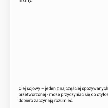
ni­zmy.
Olej sojowy – jeden z naj­czę­ściej spo­ży­wa­nych
prze­two­rzo­nej - może przy­czy­niać się do oty­ł
dopiero za­czy­na­ją ro­zu­mieć.