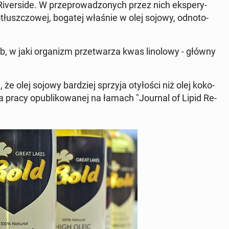
 Ri­ver­si­de. W prze­pro­wa­dzo­nych przez nich eks­pe­ry­
tłusz­czo­wej, bogatej właśnie w olej sojowy, od­no­to­
w jaki or­ga­nizm prze­twa­rza kwas li­no­lo­wy - główny
olej sojowy bar­dziej sprzyja oty­ło­ści niż olej ko­ko­
 pracy opu­bli­ko­wa­nej na łamach "Journal of Lipid Re­