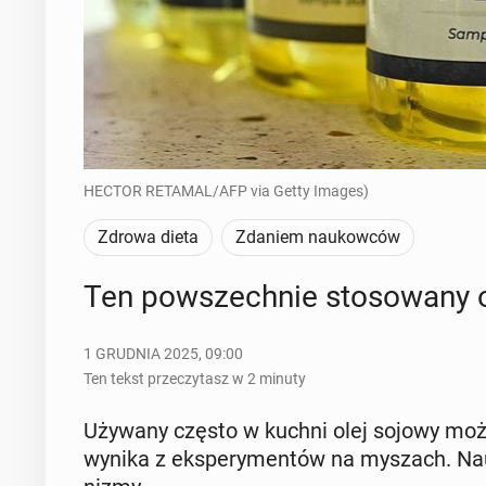
HECTOR RETAMAL/AFP via Getty Images)
Zdrowa dieta
Zdaniem naukowców
Ten po­wszech­nie sto­so­wa­ny o
1 GRUDNIA 2025, 09:00
Ten tekst przeczytasz w 2 minuty
Używany często w kuchni olej sojowy może pr
wynika z eks­pe­ry­men­tów na myszach. Na