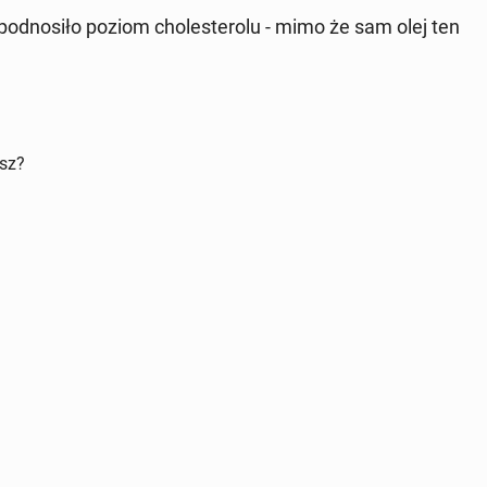
pod­no­si­ło poziom cho­le­ste­ro­lu - mimo że sam olej ten
isz?