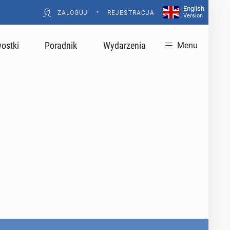
English
•
ZALOGUJ
REJESTRACJA
Version
ostki
Poradnik
Wydarzenia
Menu