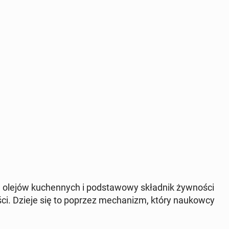
 olejów ku­chen­nych i pod­sta­wo­wy skład­nik żyw­no­ści
o­ści. Dzieje się to poprzez me­cha­nizm, który na­ukow­cy