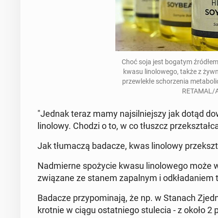
Choć soja jest bogatym źródłem bia
kwasu li­no­lo­we­go, także z żyw­n
prze­wle­kłe scho­rze­nia me­ta­b
RETAMAL/AF
"Jednak teraz mamy naj­sil­niej­szy jak dotąd d
li­no­lo­wy. Chodzi o to, w co tłuszcz prze­kształ­
Jak tłu­ma­czą badacze, kwas li­no­lo­wy prze­kszta
Nad­mier­ne spo­ży­cie kwasu li­no­lo­we­go może wi
zwią­za­ne ze stanem za­pal­nym i od­kła­da­niem t
Badacze przy­po­mi­na­ją, że np. w Stanach Zjed­no
krot­nie w ciągu ostat­nie­go stu­le­cia - z około 2 