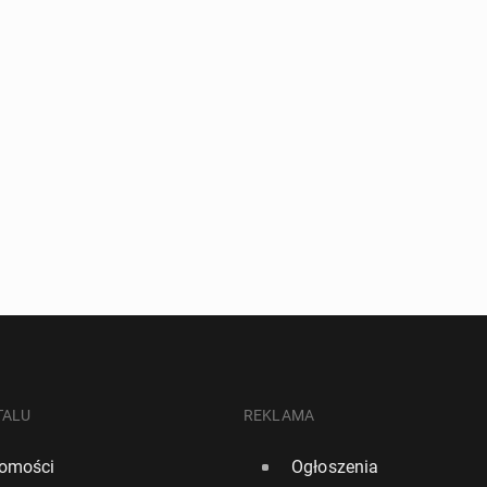
TALU
REKLAMA
omości
Ogłoszenia