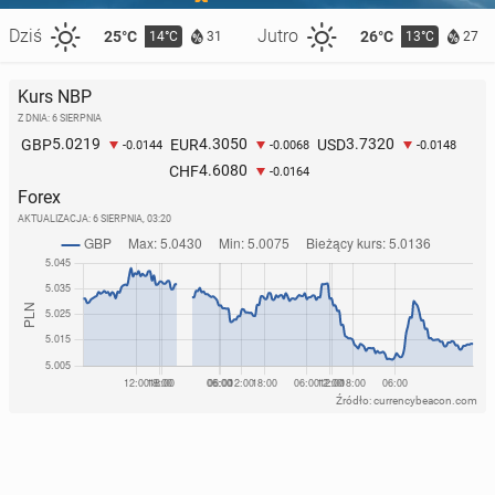
Dziś
Jutro
25°C
26°C
14°C
13°C
31
27
Kurs NBP
Z DNIA: 6 SIERPNIA
5.0219
4.3050
3.7320
GBP
EUR
USD
-0.0144
-0.0068
-0.0148
4.6080
CHF
-0.0164
Forex
AKTUALIZACJA:
6 SIERPNIA, 03:20
Źródło: currencybeacon.com