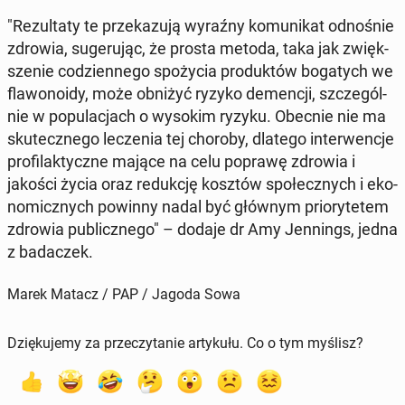
"Re­zul­ta­ty te prze­ka­zu­ją wyraźny ko­mu­ni­kat od­no­śnie
zdrowia, su­ge­ru­jąc, że prosta metoda, taka jak zwięk­
sze­nie co­dzien­ne­go spo­ży­cia pro­duk­tów bo­ga­tych we
fla­wo­no­idy, może obniżyć ryzyko de­men­cji, szcze­gól­
nie w po­pu­la­cjach o wysokim ryzyku. Obecnie nie ma
sku­tecz­ne­go le­cze­nia tej choroby, dlatego in­ter­wen­cje
pro­fi­lak­tycz­ne mające na celu poprawę zdrowia i
jakości życia oraz re­duk­cję kosztów spo­łecz­nych i eko­
no­micz­nych powinny nadal być głównym prio­ry­te­tem
zdrowia pu­blicz­ne­go" – dodaje dr Amy Jen­nings, jedna
z ba­da­czek.
Marek Matacz / PAP / Jagoda Sowa
Dziękujemy za przeczytanie artykułu. Co o tym myślisz?