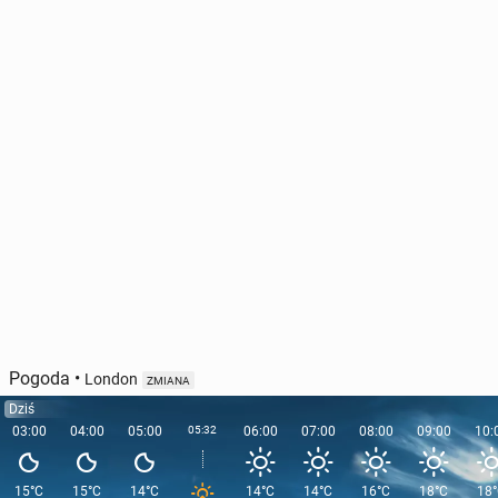
Pogoda
•
London
ZMIANA
Dziś
03:00
04:00
05:00
05:32
06:00
07:00
08:00
09:00
10:
15°C
15°C
14°C
14°C
14°C
16°C
18°C
18