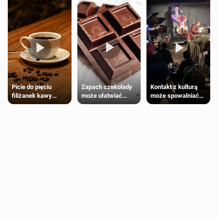
Zapach czekolady
Kontakt z kulturą
Picie do pięciu
może ułatwiać
może spowalniać
filiżanek kawy
trening siłowy
starzenie
dziennie jest
bezpieczne dla
większości
dorosłych