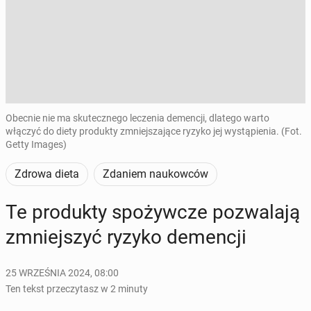
Obecnie nie ma skutecznego leczenia demencji, dlatego warto
włączyć do diety produkty zmniejszające ryzyko jej wystąpienia. (Fot.
Getty Images)
Zdrowa dieta
Zdaniem naukowców
Te pro­duk­ty spo­żyw­cze po­zwa­la­ją
zmniej­szyć ryzyko de­men­cji
25 WRZEŚNIA 2024, 08:00
Ten tekst przeczytasz w 2 minuty