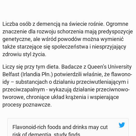
Liczba osób z de­men­cją na świecie rośnie. Ogromne
zna­cze­nie dla rozwoju scho­rze­nia mają pre­dys­po­zy­cje
ge­ne­tycz­ne, ale wśród powodów można wy­mie­nić
także sta­rze­ją­ce się spo­łe­czeń­stwa i nie­sprzy­ja­ją­cy
zdrowiu styl życia.
Liczy się przy tym dieta. Badacze z Queen’s Uni­ver­si­ty
Belfast (Ir­lan­dia Płn.) po­twier­dzi­li właśnie, że fla­wo­no­
idy – sub­stan­cjach o dzia­ła­niu prze­ciw­u­tle­nia­ją­cym i
prze­ciw­za­pal­nym - wy­ka­zu­ją dzia­ła­nie prze­ciw­no­wo­
two­ro­we, chro­nią­ce układ krą­że­nia i wspie­ra­ją­ce
procesy po­znaw­cze.
Fla­vo­no­id-rich foods and drinks may cut
risk of de­men­tia, study finds