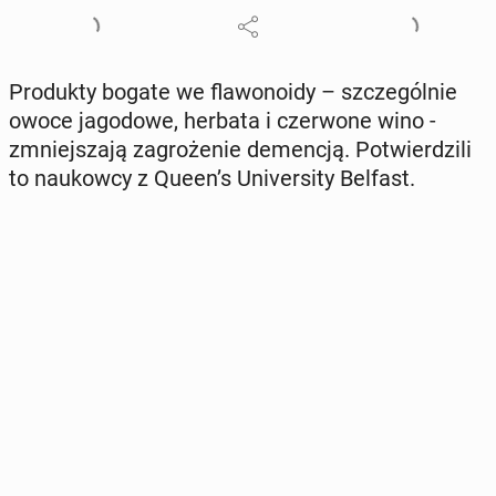
Pro­duk­ty bogate we fla­wo­no­idy – szcze­gól­nie
owoce ja­go­do­we, herbata i czer­wo­ne wino -
zmniej­sza­ją za­gro­że­nie de­men­cją. Po­twier­dzi­li
to na­ukow­cy z Queen’s Uni­ver­si­ty Belfast.