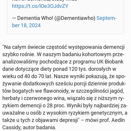
https://t.co/lOe3OJdvZY
— De­men­tia Who! (@De­men­tia­who)
Sep­tem­
ber 18, 2024
"Na całym świecie czę­stość wy­stę­po­wa­nia de­men­cji
szybko rośnie. W naszym badaniu ko­hor­to­wym prze­
ana­li­zo­wa­li­śmy po­cho­dzą­ce z pro­gra­mu UK Biobank
dane do­ty­czą­ce diety ponad 120 tys. do­ro­słych w
wieku od 40 do 70 lat. Nasze wyniki po­ka­zu­ją, że spo­
ży­wa­nie do­dat­ko­wych sześciu porcji dzien­nie pro­duk­
tów bo­ga­tych we fla­wo­no­idy, w szcze­gól­no­ści jagód,
herbaty i czer­wo­ne­go wina, wiązało się z niższym ry­
zy­kiem de­men­cji o 28 proc. Wyniki były naj­bar­dziej za­
uwa­żal­ne u osób z wysokim ry­zy­kiem ge­ne­tycz­nym, a
także u tych z ob­ja­wa­mi de­pre­sji" – mówi prof. Aedín
Cassidy, autor badania.