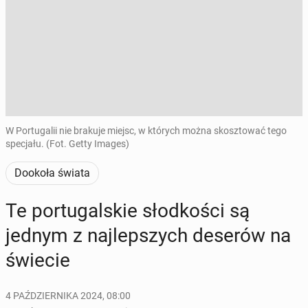
W Portugalii nie brakuje miejsc, w których można skosztować tego
specjału. (Fot. Getty Images)
Dookoła świata
Te por­tu­gal­skie słod­ko­ści są
jednym z naj­lep­szych deserów na
świecie
4 PAŹDZIERNIKA 2024, 08:00