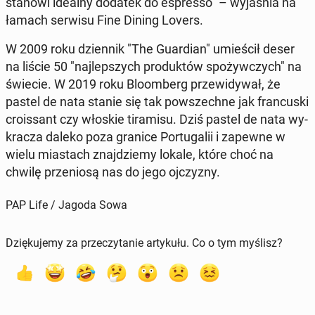
stanowi idealny dodatek do espres­so" – wy­ja­śnia na
łamach serwisu Fine Dining Lovers.
W 2009 roku dzien­nik "The Gu­ar­dian" umie­ścił deser
na liście 50 "naj­lep­szych pro­duk­tów spo­żyw­czych" na
świecie. W 2019 roku Blo­om­berg prze­wi­dy­wał, że
pastel de nata stanie się tak po­wszech­ne jak fran­cu­ski
cro­is­sant czy włoskie ti­ra­mi­su. Dziś pastel de nata wy­
kra­cza daleko poza granice Por­tu­ga­lii i zapewne w
wielu mia­stach znaj­dzie­my lokale, które choć na
chwilę prze­nio­są nas do jego oj­czy­zny.
PAP Life / Jagoda Sowa
Dziękujemy za przeczytanie artykułu. Co o tym myślisz?