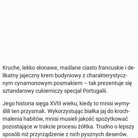
Kruche, lekko słonawe, maślane ciasto fran­cu­skie i de­
li­kat­ny ja­jecz­ny krem bu­dy­nio­wy z cha­rak­te­ry­stycz­
nym cy­na­mo­no­wym po­sma­kiem – tak pre­zen­tu­je się
sztan­da­ro­wy cu­kier­ni­czy specjał Por­tu­ga­lii.
Jego hi­sto­ria sięga XVIII wieku, kiedy to mnisi wy­my­
śli­li ten przy­smak. Wy­ko­rzy­stu­jąc białka jaj do kroch­
ma­le­nia habitów, mnisi musieli jakość spo­żyt­ko­wać
po­zo­sta­ją­ce w trakcie procesu żółtka. Trudno o lepszy
sposób niż przy­rzą­dze­nie z nich pysz­nych deserów.