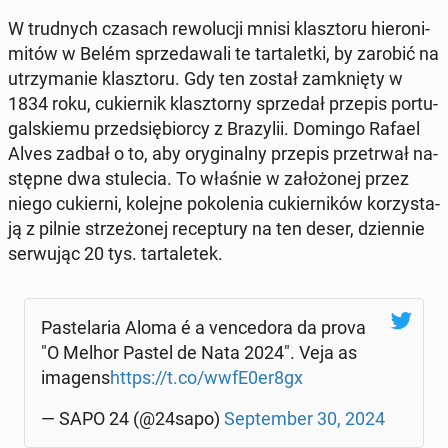
W trud­nych czasach re­wo­lu­cji mnisi klasz­to­ru hie­ro­ni­
mi­tów w Belém sprze­da­wa­li te tar­ta­let­ki, by zarobić na
utrzy­ma­nie klasz­to­ru. Gdy ten został za­mknię­ty w
1834 roku, cu­kier­nik klasz­tor­ny sprze­dał przepis por­tu­
gal­skie­mu przed­się­bior­cy z Bra­zy­lii. Domingo Rafael
Alves zadbał o to, aby ory­gi­nal­ny przepis prze­trwał na­
stęp­ne dwa stu­le­cia. To właśnie w za­ło­żo­nej przez
niego cu­kier­ni, kolejne po­ko­le­nia cu­kier­ni­ków ko­rzy­sta­
ją z pilnie strze­żo­nej re­cep­tu­ry na ten deser, dzien­nie
ser­wu­jąc 20 tys. tar­ta­le­tek.
Pa­ste­la­ria Aloma é a ven­ce­do­ra da prova
"O Melhor Pastel de Nata 2024". Veja as
imagens
https://t.co/wwfE0er8gx
— SAPO 24 (@24sapo)
Sep­tem­ber 30, 2024