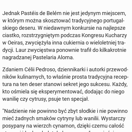
Jednak Pastéis de Belém nie jest jedynym miej­scem,
w którym można skosz­to­wać tra­dy­cyj­ne­go por­tu­gal­
skie­go deseru. W nie­daw­nym kon­kur­sie na naj­lep­sze
ciastko, roz­strzy­gnię­tym podczas Kon­gre­su Ku­cha­rzy
w Oeiras, zwy­cię­ży­ła inna cu­kier­nia o wie­lo­let­niej tra­
dy­cji. Laur zwy­cię­stwa po­now­nie trafił do kil­ka­krot­nie
na­gra­dza­nej Pa­ste­la­ria Aloma.
Zdaniem Célii Pedroso, dzien­ni­kar­ki i autorki prze­wod­
ni­ków ku­li­nar­nych, to właśnie prosta tra­dy­cyj­na re­cep­
tu­ra na ten deser stanowi sekret jego sukcesu. Każdy,
kto ośmiela się eks­pe­ry­men­to­wać, dodając do niego
wanilię czy cytrusy, psuje ten specjał.
"Na­dzie­nie nie powinno być zbyt słodkie i nie powinno
mieć żadnych smaków cytryny lub wanilii. Wy­star­czy
po­sy­pa­ny na wierzch cynamon, dzięki czemu całość