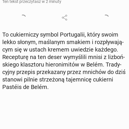
Ten tekst przeczytasz w 2 minuty
To cu­kier­ni­czy symbol Por­tu­ga­lii, który swoim
lekko słonym, ma­śla­nym smakiem i roz­pły­wa­ją­
cym się w ustach kremem uwie­dzie każdego.
Re­cep­tu­rę na ten deser wy­my­śli­li mnisi z li­zboń­
skie­go klasz­to­ru hie­ro­ni­mi­tów w Belém. Tra­dy­
cyj­ny przepis prze­ka­za­ny przez mnichów do dziś
stanowi pilnie strze­żo­ną ta­jem­ni­cę cu­kier­ni
Pastéis de Belém.