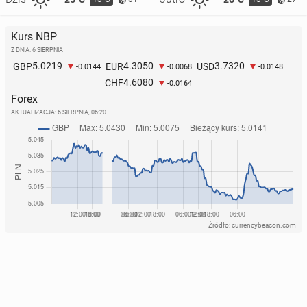
Kurs NBP
Z DNIA: 6 SIERPNIA
5.0219
4.3050
3.7320
GBP
EUR
USD
-0.0144
-0.0068
-0.0148
4.6080
CHF
-0.0164
Forex
AKTUALIZACJA:
6 SIERPNIA, 06:20
Źródło: currencybeacon.com