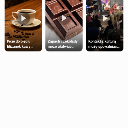
Zapach czekolady
Kontakt z kulturą
Picie do pięciu
może ułatwiać
może spowalniać
filiżanek kawy
trening siłowy
starzenie
dziennie jest
bezpieczne dla
większości
dorosłych