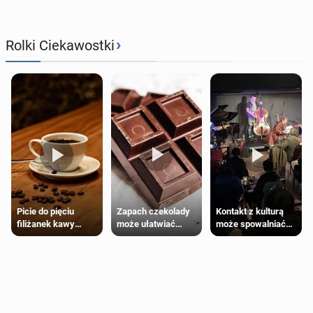
›
Rolki Ciekawostki
Zapach czekolady
Kontakt z kulturą
Picie do pięciu
może ułatwiać
może spowalniać
filiżanek kawy
trening siłowy
starzenie
dziennie jest
bezpieczne dla
większości
dorosłych