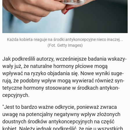
Każda kobieta reaguje na środki an­ty­kon­cep­cyj­ne nieco inaczej...
(Fot. Getty Images)
Jak pod­kre­śli­li autorzy, wcze­śniej­sze badania wska­zy­
wa­ły już, że na­tu­ral­ne hormony płciowe mogą
wpływać na ryzyko ob­ja­da­nia się. Nowe wyniki su­ge­
ru­ją, że podobny wpływ mogą wy­wie­rać również syn­
te­tycz­ne hormony sto­so­wa­ne w środ­kach an­ty­kon­
cep­cyj­nych.
"Jest to bardzo ważne od­kry­cie, po­nie­waż zwraca
uwagę na po­ten­cjal­ny ne­ga­tyw­ny wpływ zło­żo­nych
do­ust­nych środków an­ty­kon­cep­cyj­nych na część
kobiet. Należy jednak pod­kre­ślić, że nie u wszyst­kich