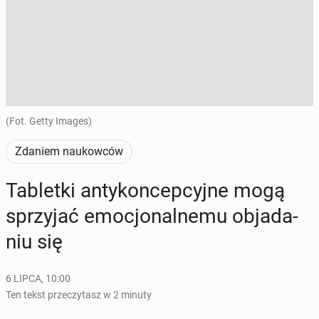
(Fot. Getty Images)
Zdaniem naukowców
Ta­blet­ki an­ty­kon­cep­cyj­ne mogą
sprzy­jać emo­cjo­nal­ne­mu ob­ja­da­
niu się
6 LIPCA, 10:00
Ten tekst przeczytasz w 2 minuty