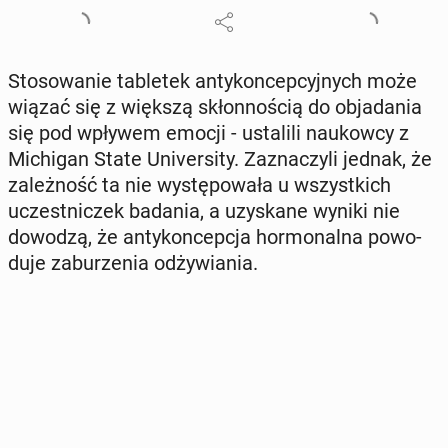
Sto­so­wa­nie ta­ble­tek an­ty­kon­cep­cyj­nych może
wiązać się z większą skłon­no­ścią do ob­ja­da­nia
się pod wpływem emocji - usta­li­li na­ukow­cy z
Mi­chi­gan State Uni­ver­si­ty. Za­zna­czy­li jednak, że
za­leż­ność ta nie wy­stę­po­wa­ła u wszyst­kich
uczest­ni­czek badania, a uzy­ska­ne wyniki nie
dowodzą, że an­ty­kon­cep­cja hor­mo­nal­na po­wo­
du­je za­bu­rze­nia od­ży­wia­nia.