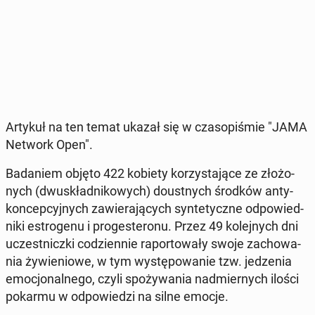
Artykuł na ten temat ukazał się w cza­so­pi­śmie "JAMA
Network Open".
Ba­da­niem objęto 422 kobiety ko­rzy­sta­ją­ce ze zło­żo­
nych (dwu­skład­ni­ko­wych) do­ust­nych środków an­ty­
kon­cep­cyj­nych za­wie­ra­ją­cych syn­te­tycz­ne od­po­wied­
ni­ki es­tro­ge­nu i pro­ge­ste­ro­nu. Przez 49 ko­lej­nych dni
uczest­nicz­ki co­dzien­nie ra­por­to­wa­ły swoje za­cho­wa­
nia ży­wie­nio­we, w tym wy­stę­po­wa­nie tzw. je­dze­nia
emo­cjo­nal­ne­go, czyli spo­ży­wa­nia nad­mier­nych ilości
pokarmu w od­po­wie­dzi na silne emocje.