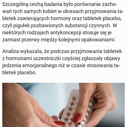
Szcze­gól­ną cechą badania było po­rów­na­nie za­cho­
wań tych samych kobiet w okre­sach przyj­mo­wa­nia ta­
ble­tek za­wie­ra­ją­cych hormony oraz ta­ble­tek placebo,
czyli pigułek po­zba­wio­nych sub­stan­cji czyn­nych. W
nie­któ­rych ro­dza­jach an­ty­kon­cep­cji stosuje się je
zamiast przerwy między ko­lej­ny­mi opa­ko­wa­nia­mi.
Analiza wy­ka­za­ła, że podczas przyj­mo­wa­nia ta­ble­tek
z hor­mo­na­mi uczest­nicz­ki czę­ściej zgła­sza­ły objawy
je­dze­nia emo­cjo­nal­ne­go niż w czasie sto­so­wa­nia ta­
ble­tek placebo.