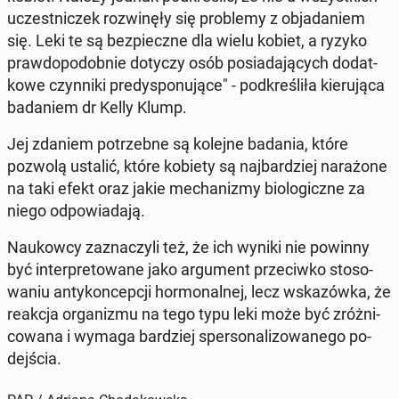
uczest­ni­czek roz­wi­nę­ły się pro­ble­my z ob­ja­da­niem
się. Leki te są bez­piecz­ne dla wielu kobiet, a ryzyko
praw­do­po­dob­nie dotyczy osób po­sia­da­ją­cych do­dat­
ko­we czyn­ni­ki pre­dys­po­nu­ją­ce" - pod­kre­śli­ła kie­ru­ją­ca
ba­da­niem dr Kelly Klump.
Jej zdaniem po­trzeb­ne są kolejne badania, które
pozwolą ustalić, które kobiety są naj­bar­dziej na­ra­żo­ne
na taki efekt oraz jakie me­cha­ni­zmy bio­lo­gicz­ne za
niego od­po­wia­da­ją.
Na­ukow­cy za­zna­czy­li też, że ich wyniki nie powinny
być in­ter­pre­to­wa­ne jako ar­gu­ment prze­ciw­ko sto­so­
wa­niu an­ty­kon­cep­cji hor­mo­nal­nej, lecz wska­zów­ka, że
reakcja or­ga­ni­zmu na tego typu leki może być zróż­ni­
co­wa­na i wymaga bar­dziej sper­so­na­li­zo­wa­ne­go po­
dej­ścia.