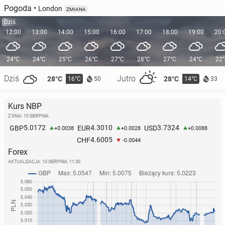
Pogoda
•
London
ZMIANA
Dziś
12:00
13:00
14:00
15:00
16:00
17:00
18:00
19:00
20:
24°C
24°C
25°C
26°C
27°C
28°C
27°C
24°C
22
Dziś
Jutro
28°C
28°C
16°C
14°C
50
33
Kurs NBP
Z DNIA: 10 SIERPNIA
5.0172
4.3010
3.7324
GBP
EUR
USD
+0.0038
+0.0028
+0.0088
4.6005
CHF
-0.0044
Forex
AKTUALIZACJA:
10 SIERPNIA, 11:30