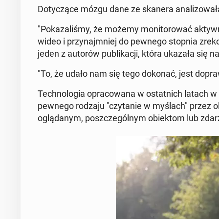
Do­ty­czą­ce mózgu dane ze skanera ana­li­zo­wa­ła n
"Po­ka­za­li­śmy, że możemy mo­ni­to­ro­wać ak­t
wideo i przy­naj­mniej do pewnego stopnia zre­kon
jeden z autorów pu­bli­ka­cji, która ukazała się na
"To, że udało nam się tego dokonać, jest do­praw
Tech­no­lo­gia opra­co­wa­na w ostat­nich latach w
pewnego rodzaju "czy­ta­nie w myślach" przez okr
oglą­da­nym, po­szcze­gól­nym obiek­tom lub zda­r