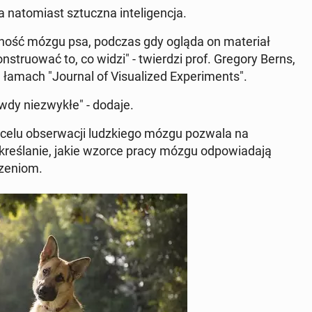
a­to­miast sztucz­na in­te­li­gen­cja.
yw­ność mózgu psa, podczas gdy ogląda on ma­te­riał
­stru­ować to, co widzi" - twier­dzi prof. Gregory Berns,
 łamach "Journal of Vi­su­ali­zed Expe­ri­ments".
­dy nie­zwy­kłe" - dodaje.
 celu ob­ser­wa­cji ludz­kie­go mózgu pozwala na
e­śla­nie, jakie wzorce pracy mózgu od­po­wia­da­ją
ze­niom.