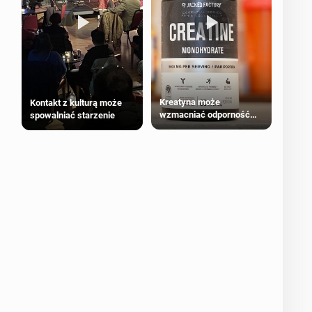
Kreatyna może
Kontakt z kulturą może
wzmacniać odporność
spowalniać starzenie
przeciw nowotworom