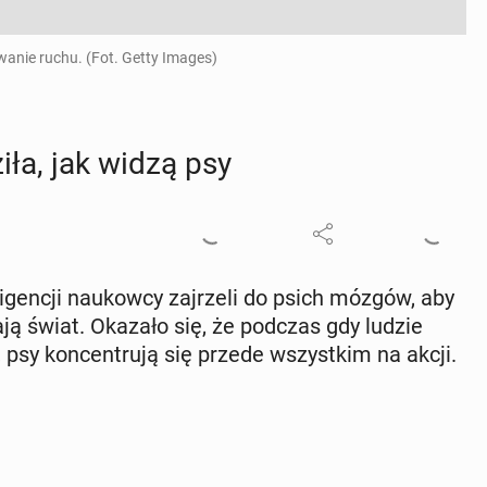
anie ruchu. (Fot. Getty Images)
zi­ła, jak widzą psy
i­gen­cji na­ukow­cy zaj­rze­li do psich mózgów, aby
­ga­ją świat. Okazało się, że podczas gdy ludzie
psy kon­cen­tru­ją się przede wszyst­kim na akcji.