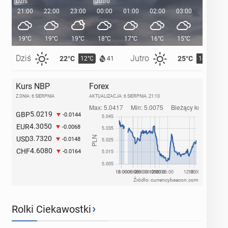
Dziś
Jutro
21:00
22:00
23:00
00:00
01:00
02:00
03:00
04:00
19°C
19°C
19°C
18°C
17°C
16°C
15°C
14°C
Dziś
Jutro
22°C
25°C
12°C
14°C
41
Kurs NBP
Forex
Z DNIA: 6 SIERPNIA
AKTUALIZACJA:
6 SIERPNIA, 21:10
5.0219
GBP
-0.0144
4.3050
EUR
-0.0068
3.7320
USD
-0.0148
4.6080
CHF
-0.0164
Źródło: currencybeacon.com
›
Rolki Ciekawostki