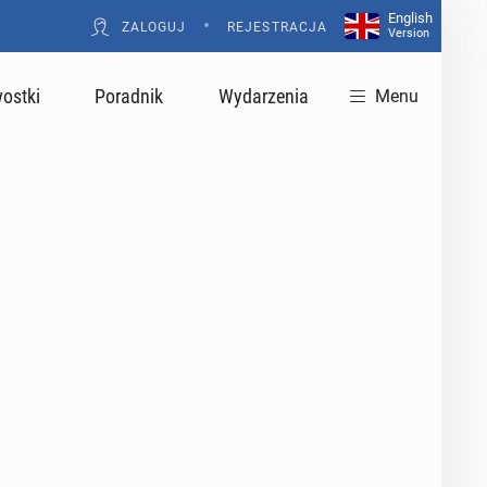
English
•
ZALOGUJ
REJESTRACJA
Version
ostki
Poradnik
Wydarzenia
Menu