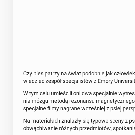
Czy pies patrzy na świat po­dob­nie jak czło­wiek
wie­dzieć zespół spe­cja­li­stów z Emory Uni­ver­si
W tym celu umie­ści­li oni dwa spe­cjal­nie wy­tre­s
nia mózgu metodą re­zo­nan­su ma­gne­tycz­ne­go 
spe­cjal­ne filmy nagrane wcze­śniej z psiej per­sp
Na ma­te­ria­łach zna­la­zły się typowe sceny z p
ob­wą­chi­wa­nie różnych przed­mio­tów, spo­tka­n