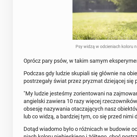
Psy widzą w od­cie­niach koloru nie
Oprócz pary psów, w takim samym eks­pe­ry­men­
Podczas gdy ludzie sku­pia­li się głównie na obiek
po­strze­ga­ły świat przez pryzmat dzie­ją­cej się
"My ludzie je­ste­śmy zo­rien­to­wa­ni na zaj­mo­wa­
an­giel­ski zawiera 10 razy więcej rze­czow­ni­kó
obsesję na­zy­wa­nia ota­cza­ją­cych nasz obiek­tó
lub co widzą, a bar­dziej tym, co się przed nimi d
Dotąd wiadomo było o róż­ni­cach w budowie oczu
niach koloru nie­bie­skie­go i żółtego, choć po­str