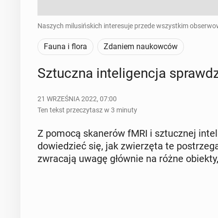
Naszych milusińskich interesuje przede wszystkim obserwow
Fauna i flora
Zdaniem naukowców
Sztucz­na in­te­li­gen­cja spraw­d
21 WRZEŚNIA 2022, 07:00
Ten tekst przeczytasz w 3 minuty
Z pomocą ska­ne­rów fMRI i sztucz­nej in­te­l
do­wie­dzieć się, jak zwie­rzę­ta te po­strze
zwra­ca­ją uwagę głównie na różne obiekty, 