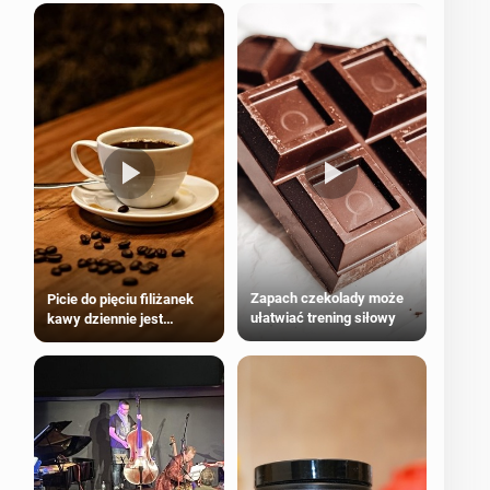
Zapach czekolady może
Picie do pięciu filiżanek
ułatwiać trening siłowy
kawy dziennie jest
bezpieczne dla
większości dorosłych