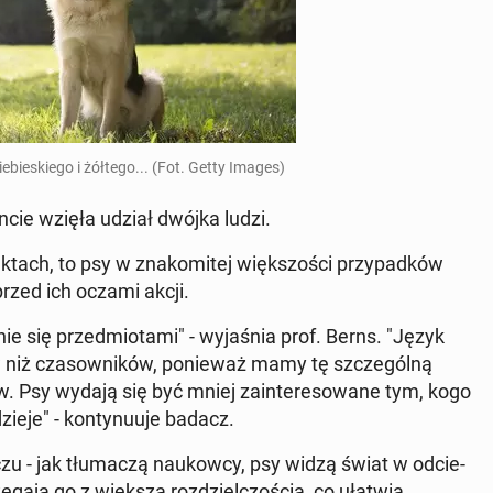
­bie­skie­go i żółtego... (Fot. Getty Images)
cie wzięła udział dwójka ludzi.
­tach, to psy w zna­ko­mi­tej więk­szo­ści przy­pad­ków
 przed ich oczami akcji.
nie się przed­mio­ta­mi" - wy­ja­śnia prof. Berns. "Język
w niż cza­sow­ni­ków, po­nie­waż mamy tę szcze­gól­ną
w. Psy wydają się być mniej za­in­te­re­so­wa­ne tym, kogo
zieje" - kon­ty­nu­uje badacz.
 - jak tłu­ma­czą na­ukow­cy, psy widzą świat w od­cie­
ze­ga­ją go z większą roz­dziel­czo­ścią, co ułatwia