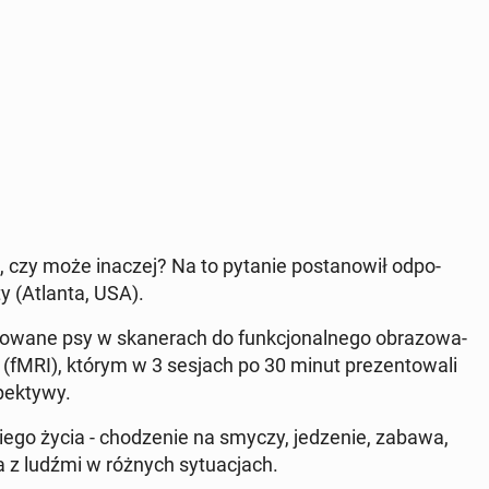
, czy może inaczej? Na to pytanie po­sta­no­wił od­po­
­ty (Atlanta, USA).
o­wa­ne psy w ska­ne­rach do funk­cjo­nal­ne­go ob­ra­zo­wa­
(fMRI), którym w 3 sesjach po 30 minut pre­zen­to­wa­li
ek­ty­wy.
siego życia - cho­dze­nie na smyczy, je­dze­nie, zabawa,
ia z ludźmi w różnych sy­tu­acjach.