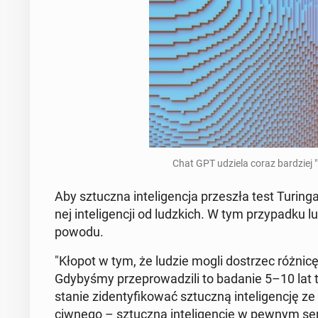
Chat GPT udziela coraz bar­dziej "l
Aby sztucz­na in­te­li­gen­cja prze­szła test Turin
nej in­te­li­gen­cji od ludz­kich. W tym przy­pad­ku 
powodu.
"Kłopot w tym, że ludzie mogli do­strzec różnicę
Gdy­by­śmy prze­pro­wa­dzi­li to badanie 5–10 lat
stanie zi­den­ty­fi­ko­wać sztucz­ną in­te­li­gen­cj
ciw­ne­go – sztucz­ną in­te­li­gen­cję w pewnym s