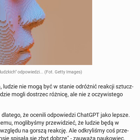
udz­kich" od­po­wie­dzi... (Fot. Getty Images)
ga, ludzie nie mogą być w stanie od­róż­nić reakcji sztucz­
ludzie mogli do­strzec różnicę, ale nie z oczy­wi­ste­go
 dlatego, że ocenili od­po­wie­dzi ChatGPT jako lepsze.
 temu, mo­gli­by­śmy prze­wi­dzieć, że ludzie będą w
ę ze względu na gorszą reakcję. Ale od­kry­li­śmy coś prze­
ensie spisała się zbyt dobrze" - zauważa na­uko­wiec.