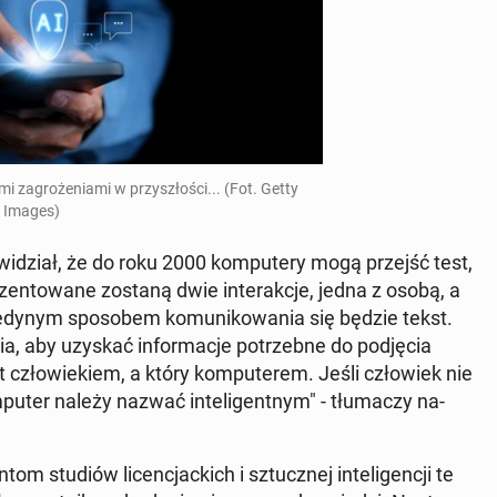
i za­gro­że­nia­mi w przy­szło­ści... (Fot. Getty
Images)
wi­dział, że do roku 2000 kom­pu­te­ry mogą przejść test,
en­to­wa­ne zostaną dwie in­te­rak­cje, jedna z osobą, a
edynym spo­so­bem ko­mu­ni­ko­wa­nia się będzie tekst.
by uzyskać in­for­ma­cje po­trzeb­ne do pod­ję­cia
st czło­wie­kiem, a który kom­pu­te­rem. Jeśli czło­wiek nie
­pu­ter należy nazwać in­te­li­gent­nym" - tłu­ma­czy na­
m studiów li­cen­cjac­kich i sztucz­nej in­te­li­gen­cji te