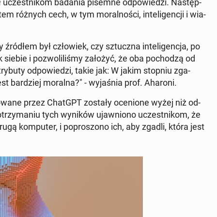
ł uczest­ni­kom badania pisemne od­po­wie­dzi. Na­stęp­
m różnych cech, w tym mo­ral­no­ści, in­te­li­gen­cji i wia­
 źródłem był czło­wiek, czy sztucz­na in­te­li­gen­cja, po
siebie i po­zwo­li­li­śmy założyć, że oba po­cho­dzą od
try­bu­ty od­po­wie­dzi, takie jak: W jakim stopniu zga­
est bar­dziej moralna?" - wy­ja­śnia prof. Aharoni.
­ro­wa­ne przez ChatGPT zostały oce­nio­ne wyżej niż od­
 otrzy­ma­niu tych wyników ujaw­nio­no uczest­ni­kom, że
rugą kom­pu­ter, i po­pro­szo­no ich, aby zgadli, która jest