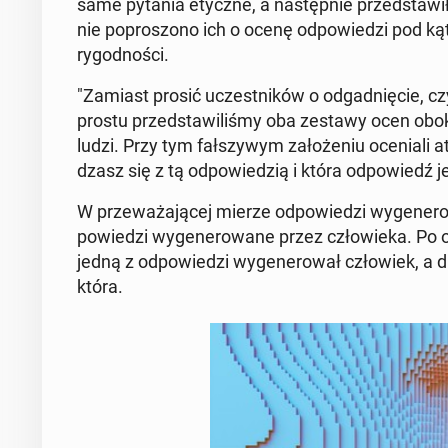
same pytania etyczne, a na­stęp­nie przed­sta­wi
nie po­pro­szo­no ich o ocenę od­po­wie­dzi pod kąte
ry­god­no­ści.
"Zamiast prosić uczest­ni­ków o od­gad­nię­cie, czy
prostu przed­sta­wi­li­śmy oba zestawy ocen obok 
ludzi. Przy tym fał­szy­wym za­ło­że­niu oce­nia­li a
dzasz się z tą od­po­wie­dzią i która od­po­wiedź j
W prze­wa­ża­ją­cej mierze od­po­wie­dzi wy­ge­ne
po­wie­dzi wy­ge­ne­ro­wa­ne przez czło­wie­ka. Po
jedną z od­po­wie­dzi wy­ge­ne­ro­wał czło­wiek, a d
która.