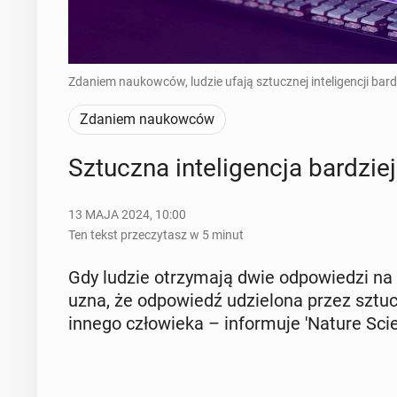
Zdaniem naukowców, ludzie ufają sztucznej inteligencji bardz
Zdaniem naukowców
Sztucz­na in­te­li­gen­cja bar­dz
13 MAJA 2024, 10:00
Ten tekst przeczytasz w 5 minut
Gdy ludzie otrzy­ma­ją dwie od­po­wie­dzi na 
uzna, że od­po­wiedź udzie­lo­na przez sztucz­
innego czło­wie­ka – in­for­mu­je 'Nature Scien­t