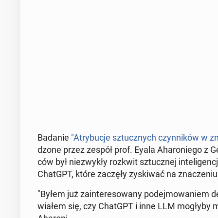
Badanie
"Atry­bu­cje sztucz­nych czyn­ni­ków w z
dzo­ne przez zespół prof. Eyala Aha­ro­nie­go z Geo
ców był nie­zwy­kły rozkwit sztucz­nej in­te­li­gen­
ChatGPT, które zaczęły zy­ski­wać na zna­cze­niu
"Byłem już za­in­te­re­so­wa­ny po­dej­mo­wa­niem 
wia­łem się, czy ChatGPT i inne LLM mogłyby mie