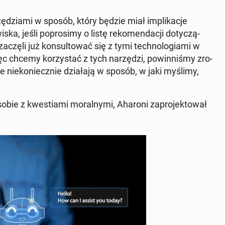
zę­dzia­mi w sposób, który będzie miał im­pli­ka­cje
ka, jeśli po­pro­si­my o listę re­ko­men­da­cji do­ty­czą­
częli już kon­sul­to­wać się z tymi tech­no­lo­gia­mi w
 chcemy ko­rzy­stać z tych na­rzę­dzi, po­win­ni­śmy zro­
 że nie­ko­niecz­nie dzia­ła­ją w sposób, w jaki myślimy,
sobie z kwe­stia­mi mo­ral­ny­mi, Aharoni za­pro­jek­to­wał