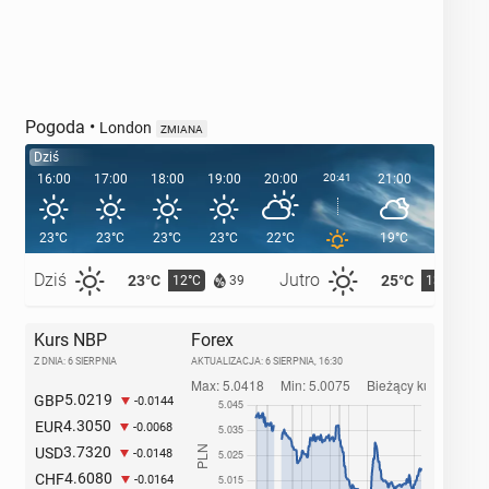
Pogoda
•
London
ZMIANA
Dziś
16:00
17:00
18:00
19:00
20:00
20:41
21:00
22:00
23°C
23°C
23°C
23°C
22°C
19°C
18°C
Dziś
Jutro
23°C
25°C
12°C
13°C
39
Kurs NBP
Forex
Z DNIA: 6 SIERPNIA
AKTUALIZACJA:
6 SIERPNIA, 16:30
5.0219
GBP
-0.0144
4.3050
EUR
-0.0068
3.7320
USD
-0.0148
4.6080
CHF
-0.0164