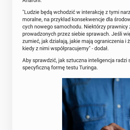
Aharoni.
"Ludzie będą wcho­dzić w in­te­rak­cję z tymi na­r
moralne, na przy­kład kon­se­kwen­cje dla śro­do­wi­s
cych nowego sa­mo­cho­du. Nie­któ­rzy praw­ni­cy za
pro­wa­dzo­nych przez siebie spra­wach. Jeśli więc
zu­mieć, jak dzia­ła­ją, jakie mają ogra­ni­cze­nia i
kiedy z nimi współ­pra­cu­je­my" - dodał.
Aby spraw­dzić, jak sztucz­na in­te­li­gen­cja radzi 
spe­cy­ficz­ną formę testu Turinga.