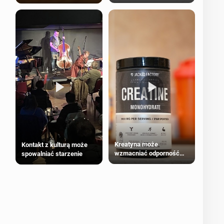
bezpieczne dla
większości dorosłych
Kreatyna może
Kontakt z kulturą może
wzmacniać odporność
spowalniać starzenie
przeciw nowotworom