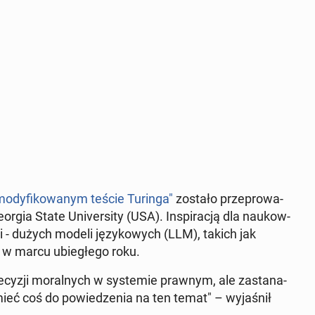
mo­dy­fi­ko­wa­nym teście Turinga"
zostało prze­pro­wa­
rgia State Uni­ver­si­ty (USA). In­spi­ra­cją dla na­ukow­
cji - dużych modeli ję­zy­ko­wych (LLM), takich jak
 w marcu ubie­głe­go roku.
decyzji mo­ral­nych w sys­te­mie prawnym, ale za­sta­na­
ć coś do po­wie­dze­nia na ten temat" – wy­ja­śnił