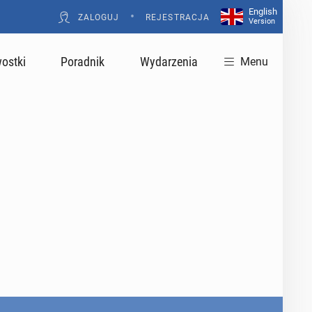
English
•
ZALOGUJ
REJESTRACJA
Version
ostki
Poradnik
Wydarzenia
Menu