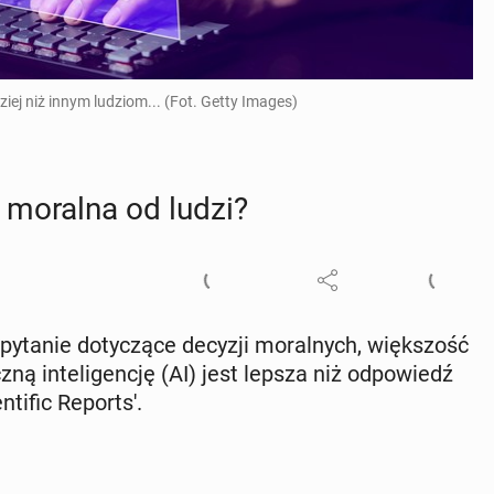
iej niż innym ludziom... (Fot. Getty Images)
iej moralna od ludzi?
pytanie do­ty­czą­ce decyzji mo­ral­nych, więk­szość
ną in­te­li­gen­cję (AI) jest lepsza niż od­po­wiedź
i­fic Re­port­s'.