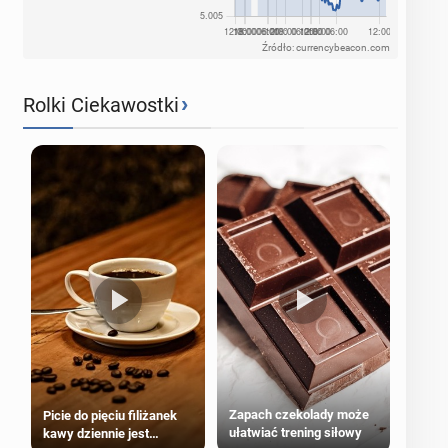
Źródło: currencybeacon.com
›
Rolki Ciekawostki
Zapach czekolady może
Picie do pięciu filiżanek
ułatwiać trening siłowy
kawy dziennie jest