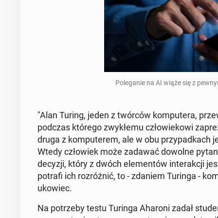
Po­le­ga­nie na AI wiąże się z pewnym
"Alan Turing, jeden z twórców kom­pu­te­ra, prze­
podczas którego zwy­kłe­mu czło­wie­ko­wi za­pre­z
druga z kom­pu­te­rem, ale w obu przy­pad­kach j
Wtedy czło­wiek może zadawać dowolne pytania, a
decyzji, który z dwóch ele­men­tów in­te­rak­cji je
potrafi ich roz­róż­nić, to - zdaniem Turinga - kom
uko­wiec.
Na po­trze­by testu Turinga Aharoni zadał stu­den­to