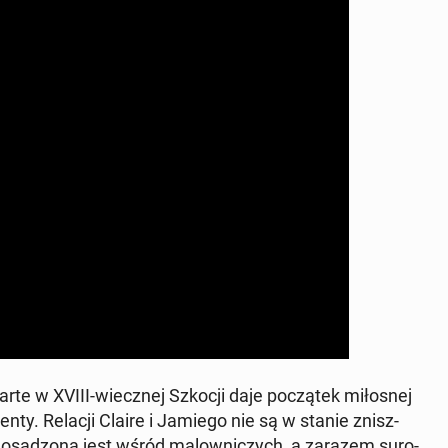
rte w XVIII-wiecz­nej Szkocji daje po­czą­tek mi­ło­snej
ty­nen­ty. Relacji Claire i Jamiego nie są w stanie znisz­
ja osa­dzo­na jest wśród ma­low­ni­czych, a zarazem su­ro­