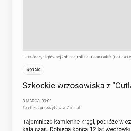
Odtwórczyni głównej kobiecej roli Caitriona Balfe. (Fot. Get
Seriale
Szkoc­kie wrzo­so­wi­ska z "Out
8 MARCA, 09:00
Ten tekst przeczytasz w 7 minut
Ta­jem­ni­cze ka­mien­ne kręgi, podróże w c
ka­ła czas. Dobiega końca 12 lat wę­drów­ki pr