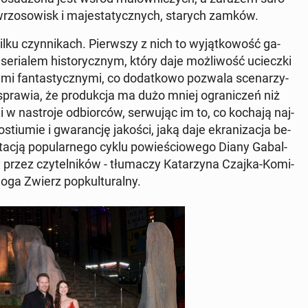
wrzo­so­wisk i ma­je­sta­tycz­nych, starych zamków.
ku czyn­ni­kach. Pierw­szy z nich to wy­jąt­ko­wość ga­
e­ria­lem hi­sto­rycz­nym, który daje moż­li­wość uciecz­ki
a­mi fan­ta­stycz­ny­mi, co do­dat­ko­wo pozwala sce­na­rzy­
sprawia, że pro­duk­cja ma dużo mniej ogra­ni­czeń niż
li w na­stro­je od­bior­ców, ser­wu­jąc im to, co kochają naj­
­stiu­mie i gwa­ran­cję jakości, jaką daje ekra­ni­za­cja be­
ap­ta­cją po­pu­lar­ne­go cyklu po­wie­ścio­we­go Diany Ga­bal­
przez czy­tel­ni­ków - tłu­ma­czy Ka­ta­rzy­na Czajka-Ko­mi­
oga Zwierz po­pkul­tu­ral­ny.