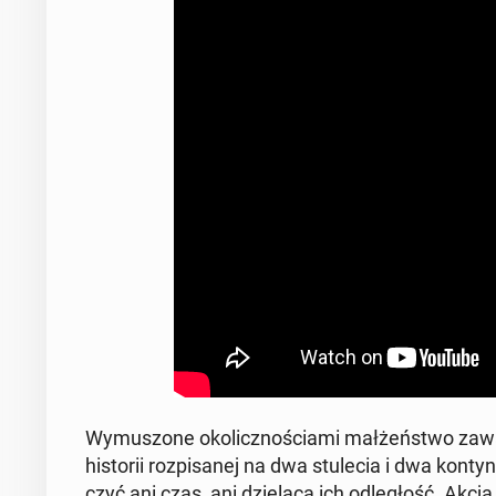
Wy­mu­szo­ne oko­licz­no­ścia­mi mał­żeń­stwo zawa
hi­sto­rii roz­pi­sa­nej na dwa stu­le­cia i dwa kon­
czyć ani czas, ani dzie­lą­ca ich od­le­głość. Akc