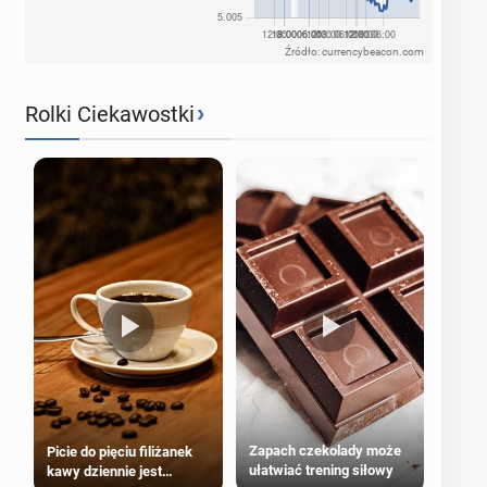
Źródło: currencybeacon.com
›
Rolki Ciekawostki
Zapach czekolady może
Picie do pięciu filiżanek
ułatwiać trening siłowy
kawy dziennie jest