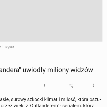
ty Images)
lan­de­ra" uwiodły miliony widzów
zasie, surowy szkocki klimat i miłość, która oszu­
zez wieki z 'O­utlan­de­re­m' - se­ria­lem, który