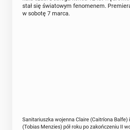
stał się świa­to­wym fe­no­me­nem. Pre­mie­ra
w sobotę 7 marca.
Sa­ni­ta­riusz­ka wojenna Claire (Ca­itrío­na Balfe
(Tobias Menzies) pół roku po za­koń­cze­niu II woj