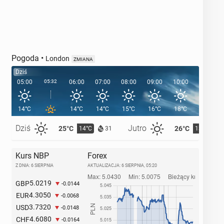
Pogoda
•
London
ZMIANA
Dziś
05:00
05:32
06:00
07:00
08:00
09:00
10:00
11:00
14°C
14°C
14°C
15°C
16°C
18°C
19°C
Dziś
Jutro
25°C
26°C
14°C
13°C
31
Kurs NBP
Forex
Z DNIA: 6 SIERPNIA
AKTUALIZACJA:
6 SIERPNIA, 05:20
5.0219
GBP
-0.0144
4.3050
EUR
-0.0068
3.7320
USD
-0.0148
4.6080
CHF
-0.0164