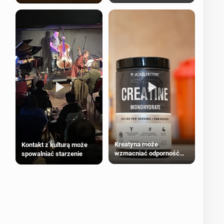
bezpieczne dla
większości dorosłych
Kreatyna może
Kontakt z kulturą może
wzmacniać odporność
spowalniać starzenie
przeciw nowotworom