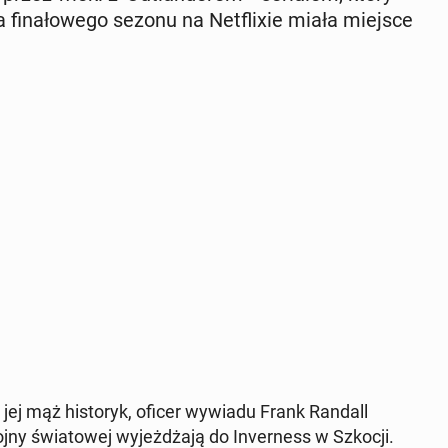
 fi­na­ło­we­go sezonu na Net­fli­xie miała miejsce
) i jej mąż hi­sto­ryk, oficer wywiadu Frank Randall
ny świa­to­wej wy­jeż­dża­ją do In­ver­ness w Szkocji.