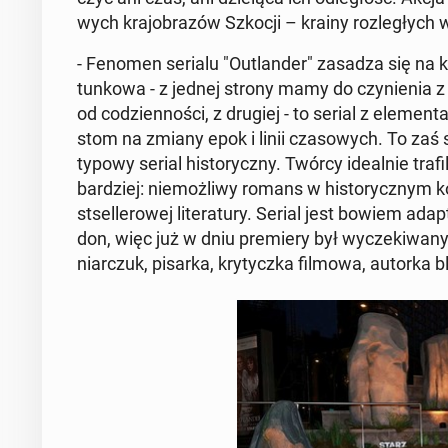
wych kra­jo­bra­zów Szkocji – krainy roz­le­głych 
- Fenomen serialu "Outlan­der" zasadza się na kil
tun­ko­wa - z jednej strony mamy do czy­nie­nia z s
od co­dzien­no­ści, z drugiej - to serial z ele­men­t
stom na zmiany epok i linii cza­so­wych. To zaś 
typowy serial hi­sto­rycz­ny. Twórcy ide­al­nie trafi
bar­dziej: nie­moż­li­wy romans w hi­sto­rycz­nym ko
st­sel­le­ro­wej li­te­ra­tu­ry. Serial jest bowiem ad­
don, więc już w dniu pre­mie­ry był wy­cze­ki­wa­ny 
niar­czuk, pisarka, kry­tycz­ka filmowa, autorka bl