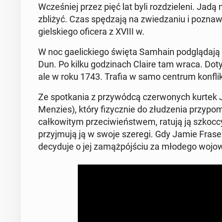
Wcze­śniej przez pięć lat byli roz­dzie­le­ni. Ja
zbliżyć. Czas spę­dza­ją na zwie­dza­niu i po­zna
giel­skie­go oficera z XVIII w.
W noc ga­elic­kie­go święta Samhain pod­glą­da­ją
Dun. Po kilku go­dzi­nach Claire tam wraca. Dot
ale w roku 1743. Trafia w samo centrum kon­flik­
Ze spo­tka­nia z przy­wód­cą czer­wo­nych kurtek
Menzies), który fi­zycz­nie do złu­dze­nia przy­po­
cał­ko­wi­tym prze­ci­wień­stwem, ratują ją szkoc
przyj­mu­ją ją w swoje szeregi. Gdy Jamie Fraser
de­cy­du­je o jej za­mąż­pój­ściu za młodego wo­jow