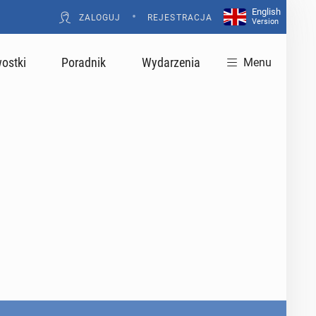
English
•
ZALOGUJ
REJESTRACJA
Version
ostki
Poradnik
Wydarzenia
Menu