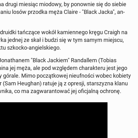
dą na drugi miesiąc miodowy, by po­now­nie się do siebie
­wa­niu losów przodka męża Claire - "Black Jacka", an­
 druidki tań­czą­ce wokół ka­mien­ne­go kręgu Craigh na
yka jednej ze skał i budzi się w tym samym miejscu,
tu szkocko-an­giel­skie­go.
 Jo­na­tha­nem "Black Jackiem" Ran­dal­lem (Tobias
mi­na jej męża, ale pod wzglę­dem cha­rak­te­ru jest jego
cy górale. Mimo po­cząt­ko­wej nie­uf­no­ści wobec kobiety
 (Sam Heughan) ratuje ją z opresji, star­szy­zna klanu
­ni­ka, co ma za­gwa­ran­to­wać jej ofi­cjal­ną ochronę.