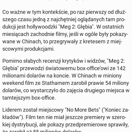
Co ważne w tym kon­tek­ście, po raz pierw­szy od dłuż­
sze­go czasu jedną z naj­chęt­niej oglą­da­nych tam pro­
duk­cji jest hol­ly­wo­odz­ki "Meg 2: Głębia". W ostat­nich
mie­sią­cach za­chod­nie filmy, jeśli w ogóle były po­ka­zy­
wa­ne w Chinach, to prze­gry­wa­ły z kre­te­sem z miej­
sco­wy­mi pro­duk­cja­mi.
Pomimo słabych re­cen­zji kry­ty­ków i widzów, "Meg 2:
Głębia" prze­wo­dzi świa­to­we­mu box-office’owi ze 142
mi­lio­na­mi dolarów na koncie. W Chinach w miniony
weekend film ze Sta­tha­mem zarobił prawie 54 miliony
dolarów, co wy­star­czy­ło do zajęcia dru­gie­go miejsca w
tam­tej­szym box-office.
Liderem został miej­sco­wy "No More Bets" ("Koniec za­
kła­dów"). Film ten nie miał jeszcze pre­mie­ry w sze­ro­
kiej dys­try­bu­cji, ale pokazy przed­pre­mie­ro­we spra­wi­ły,
że zarobił aż 55 mi­lio­nów dolarów.