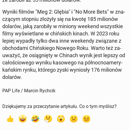
Wyniki filmów "Meg 2: Głębia" i "No More Bets" w zna­
czą­cym stopniu złożyły się na kwotę 185 mi­lio­nów
dolarów, jaką za­ro­bi­ły w miniony weekend wszyst­kie
filmy wy­świe­tla­ne w chiń­skich kinach. W 2023 roku
lepiej wypadły tylko dwa inne week­en­dy zwią­za­ne z
ob­cho­da­mi Chiń­skie­go Nowego Roku. Warto też za­
uwa­żyć, że osią­gnię­ty w Chinach wynik jest lepszy od
ca­ło­ścio­we­go wyniku ka­so­we­go na pół­noc­no­ame­ry­
kań­skim rynku, którego zyski wy­nio­sły 176 mi­lio­nów
dolarów.
PAP Life / Marcin Rychcik
Dziękujemy za przeczytanie artykułu. Co o tym myślisz?