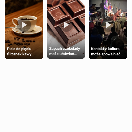
Zapach czekolady
Kontakt z kulturą
Picie do pięciu
może ułatwiać
może spowalniać
filiżanek kawy
trening siłowy
starzenie
dziennie jest
bezpieczne dla
większości
dorosłych