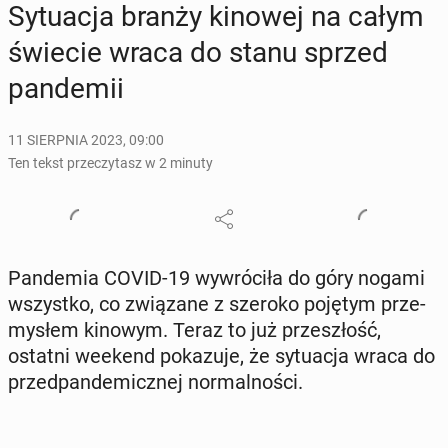
Sy­tu­acja branży kinowej na całym
świecie wraca do stanu sprzed
pan­de­mii
11 SIERPNIA 2023, 09:00
Ten tekst przeczytasz w 2 minuty
Pan­de­mia COVID-19 wy­wró­ci­ła do góry nogami
wszyst­ko, co zwią­za­ne z szeroko pojętym prze­
my­słem kinowym. Teraz to już prze­szłość,
ostatni weekend po­ka­zu­je, że sy­tu­acja wraca do
przed­pan­de­micz­nej nor­mal­no­ści.