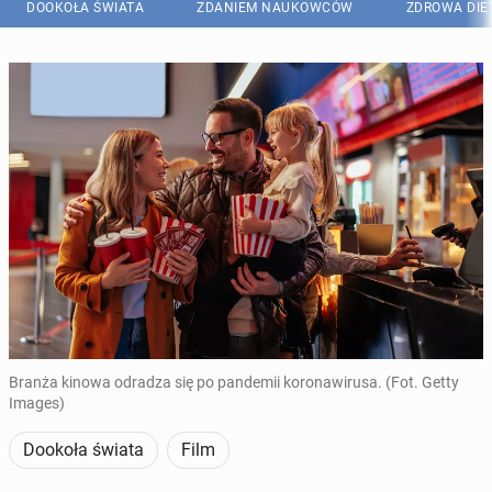
DOOKOŁA ŚWIATA
ZDANIEM NAUKOWCÓW
ZDROWA DIE
Branża kinowa odradza się po pandemii koronawirusa. (Fot. Getty
Images)
Dookoła świata
Film