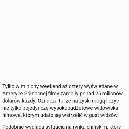
Tylko w miniony weekend aż cztery wy­świe­tla­ne w
Ameryce Pół­noc­nej filmy za­ro­bi­ły ponad 25 mi­lio­nów
dolarów każdy. Oznacza to, że na zyski mogą liczyć
nie tylko po­je­dyn­cze wy­so­ko­bu­dże­to­we wi­do­wi­ska
filmowe, którym udało się wstrze­lić w gust widzów.
Po­dob­nie wygląda sy­tu­acja na rynku chiń­skim, który