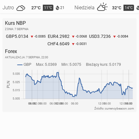
Jutro
Niedziela
27°C
32°C
11°C
14°C
21
Kurs NBP
Z DNIA: 7 SIERPNIA
5.0134
4.2982
3.7236
GBP
EUR
USD
-0.0085
-0.0068
-0.0084
4.6049
CHF
-0.0031
Forex
AKTUALIZACJA:
7 SIERPNIA, 22:00
Źródło: currencybeacon.com