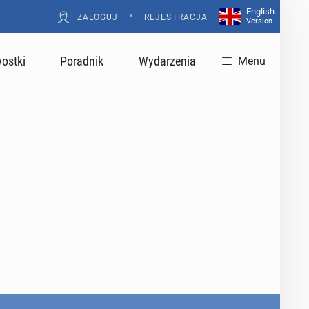
English
•
ZALOGUJ
REJESTRACJA
Version
ostki
Poradnik
Wydarzenia
Menu