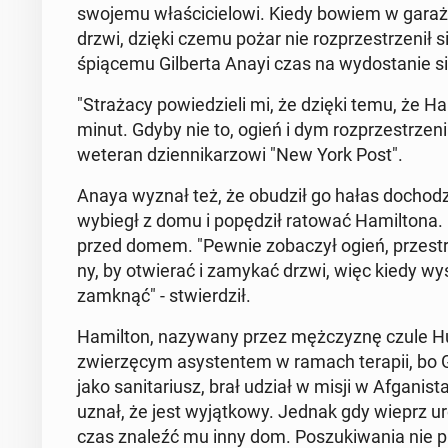
swojemu wła­ści­cie­lo­wi. Kiedy bowiem w garaż
drzwi, dzięki czemu pożar nie roz­prze­strze­nił si
śpią­ce­mu Gil­ber­ta Anayi czas na wy­do­sta­nie 
"Stra­ża­cy po­wie­dzie­li mi, że dzięki temu, że
minut. Gdyby nie to, ogień i dym roz­prze­strze­nia
weteran dzien­ni­ka­rzo­wi "New York Post".
Anaya wyznał też, że obudził go hałas do­cho­dzą­
wybiegł z domu i po­pę­dził ratować Ha­mil­to­na
przed domem. "Pewnie zo­ba­czył ogień, prze­stra­
ny, by otwie­rać i zamykać drzwi, więc kiedy wysz
zamknąć" - stwier­dził.
Ha­mil­ton, na­zy­wa­ny przez męż­czy­znę czule
zwie­rzę­cym asy­sten­tem w ramach terapii, bo Gi
jako sa­ni­ta­riusz, brał udział w misji w Afga­ni­st
uznał, że jest wy­jąt­ko­wy. Jednak gdy wieprz ur
czas znaleźć mu inny dom. Po­szu­ki­wa­nia nie prz