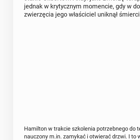
jednak w kry­tycz­nym mo­men­cie, gdy w do
zwie­rzę­cia jego wła­ści­ciel uniknął śmierc
Ha­mil­ton w trakcie szko­le­nia po­trzeb­ne­go do 
na­uczo­ny m.in. zamykać i otwie­rać drzwi. I to w