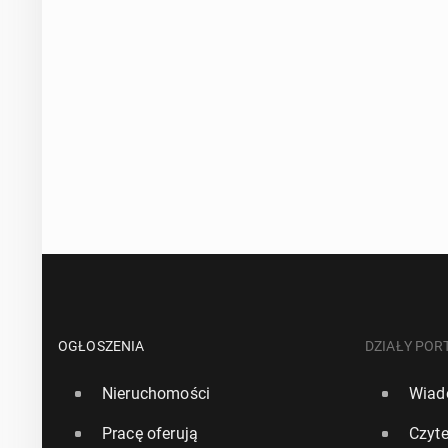
OGŁOSZENIA
DZIAŁY POR
Nieruchomości
Wiad
Pracę oferują
Czyte