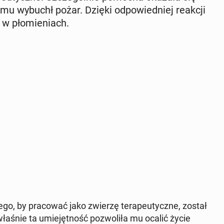
mu wybuchł pożar. Dzięki od­po­wied­niej reakcji
i w pło­mie­niach.
tego, by pra­co­wać jako zwierzę te­ra­peu­tycz­ne, został
łaśnie ta umie­jęt­ność po­zwo­li­ła mu ocalić życie