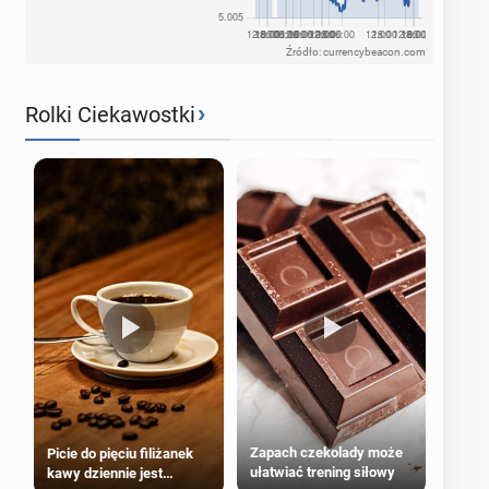
Źródło: currencybeacon.com
›
Rolki Ciekawostki
Zapach czekolady może
Picie do pięciu filiżanek
ułatwiać trening siłowy
kawy dziennie jest