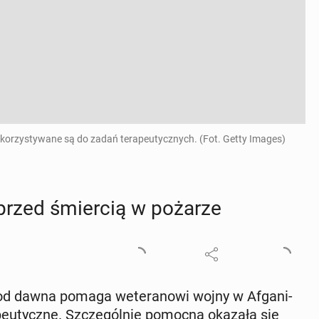
wykorzystywane są do zadań terapeutycznych. (Fot. Getty Images)
la przed śmier­cią w pożarze
od dawna pomaga we­te­ra­no­wi wojny w Afga­ni­
a­peu­tycz­ne. Szcze­gól­nie pomocna okazała się