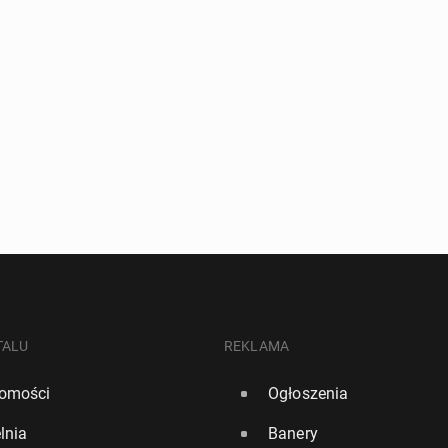
TALU
REKLAMA
omości
Ogłoszenia
lnia
Banery