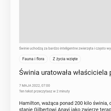
Świnie uchodzą za bardzo inteligentne zwierzęta i często 
Fauna i flora
Z życia wzięte
Świnia ura­to­wa­ła wła­ści­cie­
7 MAJA 2022, 07:00
Ten tekst przeczytasz w 2 minuty
Ha­mil­ton, ważąca ponad 200 kilo świnia, 
sta­nie Gil­ber­to­wi Anayi jako zwierzę te­r