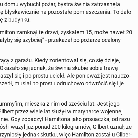
u domu wybuchł pożar, bystra świnia za­trza­snę­ła
ę bły­ska­wicz­nie na po­zo­sta­łe po­miesz­cze­nia. To dało
się z budynku.
 Ha­mil­ton zamknął te drzwi, zy­ska­łem 15, może nawet 20
­ły­by się szyb­ciej" - prze­ka­zał po pożarze ocalony
cy z garażu. Kiedy zo­rien­to­wał się, co się dzieje,
. Okazało się jednak, że świnia skubie sobie trawę
szył się i po prostu uciekł. Ale po­nie­waż jest na­uczo­
edł, musiał po prostu od­ru­cho­wo od­wró­cić się i je
 Hummy’im, mieszka z nim od sześciu lat. Jest jego
lbert przez wiele lat służył w ma­ry­nar­ce wo­jen­nej
a­nie. Gdy zo­ba­czył Ha­mil­to­na jako pro­siacz­ka, od razu
ósł i ważył już ponad 200 ki­lo­gra­mów, Gilbert uznał, że
y­nio­sły jednak skutku, więc Ha­mil­ton został u Gil­ber­