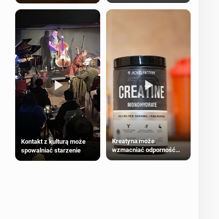
bezpieczne dla
większości dorosłych
Kreatyna może
Kontakt z kulturą może
wzmacniać odporność
spowalniać starzenie
przeciw nowotworom