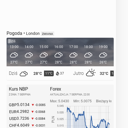
Pogoda
•
London
ZMIANA
Dziś
13:00
14:00
15:00
16:00
17:00
18:00
19:00
20:00
27°C
27°C
27°C
28°C
28°C
28°C
26°C
24°C
Dziś
Jutro
28°C
32°C
11°C
14°C
37
Kurs NBP
Forex
Z DNIA: 7 SIERPNIA
AKTUALIZACJA:
7 SIERPNIA, 22:00
5.0134
GBP
-0.0085
4.2982
EUR
-0.0068
3.7236
USD
-0.0084
4.6049
CHF
-0.0031