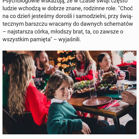
Psy­cho­lo­go­wie wska­zu­ją, że w czasie świąt często
ludzie wchodzą w dobrze znane, ro­dzin­ne role. "Choć
na co dzień je­ste­śmy dorośli i sa­mo­dziel­ni, przy świą­
tecz­nym barsz­czu wracamy do dawnych sche­ma­tów
– naj­star­sza córka, młodszy brat, ta, co zawsze o
wszyst­kim pamięta" – wy­ja­śni­li.