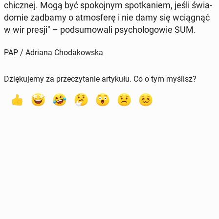
chicz­nej. Mogą być spo­koj­nym spo­tka­niem, jeśli świa­
do­mie zadbamy o at­mos­fe­rę i nie damy się wcią­gnąć
w wir presji" – pod­su­mo­wa­li psy­cho­lo­go­wie SUM.
PAP / Adriana Chodakowska
Dziękujemy za przeczytanie artykułu. Co o tym myślisz?