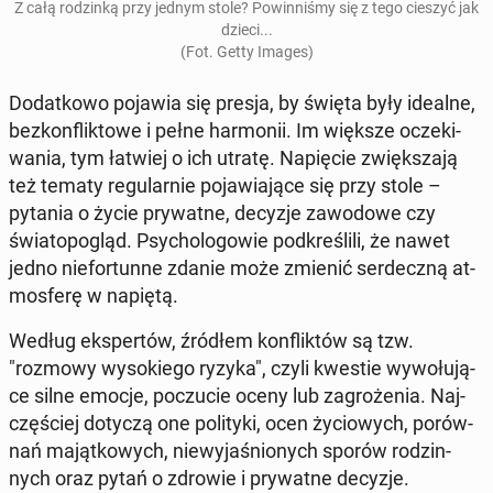
Z całą ro­dzin­ką przy jednym stole? Po­win­ni­śmy się z tego cieszyć jak
dzieci...
(Fot. Getty Images)
Do­dat­ko­wo pojawia się presja, by święta były idealne,
bez­kon­flik­to­we i pełne har­mo­nii. Im większe ocze­ki­
wa­nia, tym łatwiej o ich utratę. Na­pię­cie zwięk­sza­ją
też tematy re­gu­lar­nie po­ja­wia­ją­ce się przy stole –
pytania o życie pry­wat­ne, decyzje za­wo­do­we czy
świa­to­po­gląd. Psy­cho­lo­go­wie pod­kre­śli­li, że nawet
jedno nie­for­tun­ne zdanie może zmienić ser­decz­ną at­
mos­fe­rę w napiętą.
Według eks­per­tów, źródłem kon­flik­tów są tzw.
"rozmowy wy­so­kie­go ryzyka", czyli kwestie wy­wo­łu­ją­
ce silne emocje, po­czu­cie oceny lub za­gro­że­nia. Naj­
czę­ściej dotyczą one po­li­ty­ki, ocen ży­cio­wych, po­rów­
nań ma­jąt­ko­wych, nie­wy­ja­śnio­nych sporów ro­dzin­
nych oraz pytań o zdrowie i pry­wat­ne decyzje.