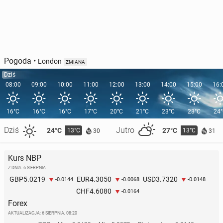
Pogoda
•
London
ZMIANA
Dziś
08:00
09:00
10:00
11:00
12:00
13:00
14:00
15:00
16:
16°C
16°C
16°C
17°C
20°C
21°C
23°C
23°C
24
Dziś
Jutro
24°C
27°C
13°C
13°C
30
31
Kurs NBP
Z DNIA: 6 SIERPNIA
5.0219
4.3050
3.7320
GBP
EUR
USD
-0.0144
-0.0068
-0.0148
4.6080
CHF
-0.0164
Forex
AKTUALIZACJA:
6 SIERPNIA, 08:20