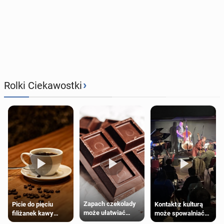
›
Rolki Ciekawostki
Zapach czekolady
Kontakt z kulturą
Picie do pięciu
może ułatwiać
może spowalniać
filiżanek kawy
trening siłowy
starzenie
dziennie jest