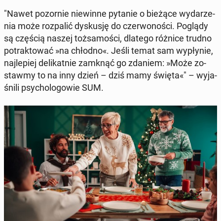
"Nawet po­zor­nie nie­win­ne pytanie o bieżące wy­da­rze­
nia może roz­pa­lić dys­ku­sję do czer­wo­no­ści. Poglądy
są częścią naszej toż­sa­mo­ści, dlatego różnice trudno
po­trak­to­wać »na chłod­no«. Jeśli temat sam wy­pły­nie,
naj­le­piej de­li­kat­nie zamknąć go zdaniem: »Może zo­
staw­my to na inny dzień – dziś mamy święta«" – wy­ja­
śni­li psy­cho­lo­go­wie SUM.