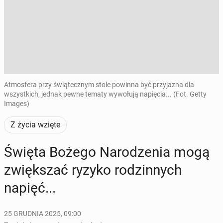
Atmosfera przy świątecznym stole powinna być przyjazna dla
wszystkich, jednak pewne tematy wywołują napięcia... (Fot. Getty
Images)
Z życia wzięte
Święta Bożego Na­ro­dze­nia mogą
zwięk­szać ryzyko ro­dzin­nych
napięć...
25 GRUDNIA 2025, 09:00