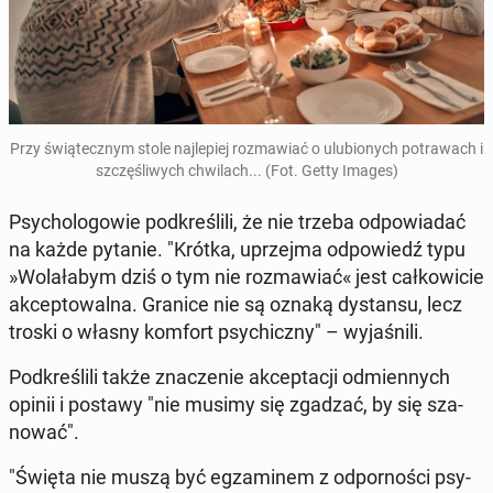
Przy świą­tecz­nym stole naj­le­piej roz­ma­wiać o ulu­bio­nych po­tra­wach i
szczę­śli­wych chwi­lach... (Fot. Getty Images)
Psy­cho­lo­go­wie pod­kre­śli­li, że nie trzeba od­po­wia­dać
na każde pytanie. "Krótka, uprzej­ma od­po­wiedź typu
»Wo­la­ła­bym dziś o tym nie roz­ma­wia­ć« jest cał­ko­wi­cie
ak­cep­to­wal­na. Granice nie są oznaką dy­stan­su, lecz
troski o własny komfort psy­chicz­ny" – wy­ja­śni­li.
Pod­kre­śli­li także zna­cze­nie ak­cep­ta­cji od­mien­nych
opinii i postawy "nie musimy się zgadzać, by się sza­
no­wać".
"Święta nie muszą być eg­za­mi­nem z od­por­no­ści psy­