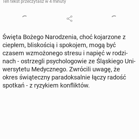
Ten tekst przeczytasz w 4 minuty
Święta Bożego Na­ro­dze­nia, choć ko­ja­rzo­ne z
ciepłem, bli­sko­ścią i spo­ko­jem, mogą być
czasem wzmo­żo­ne­go stresu i napięć w ro­dzi­
nach - ostrze­gli psy­cho­lo­go­wie ze Ślą­skie­go Uni­
wer­sy­te­tu Me­dycz­ne­go. Zwró­ci­li uwagę, że
okres świą­tecz­ny pa­ra­dok­sal­nie łączy radość
spotkań - z ry­zy­kiem kon­flik­tów.