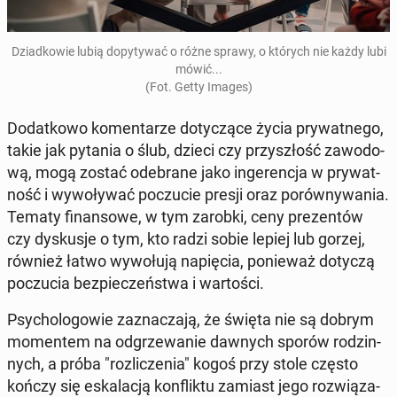
Dziad­ko­wie lubią do­py­ty­wać o różne sprawy, o których nie każdy lubi
mówić...
(Fot. Getty Images)
Do­dat­ko­wo ko­men­ta­rze do­ty­czą­ce życia pry­wat­ne­go,
takie jak pytania o ślub, dzieci czy przy­szłość za­wo­do­
wą, mogą zostać ode­bra­ne jako in­ge­ren­cja w pry­wat­
ność i wy­wo­ły­wać po­czu­cie presji oraz po­rów­ny­wa­nia.
Tematy fi­nan­so­we, w tym zarobki, ceny pre­zen­tów
czy dys­ku­sje o tym, kto radzi sobie lepiej lub gorzej,
również łatwo wy­wo­łu­ją na­pię­cia, po­nie­waż dotyczą
po­czu­cia bez­pie­czeń­stwa i war­to­ści.
Psy­cho­lo­go­wie za­zna­cza­ją, że święta nie są dobrym
mo­men­tem na od­grze­wa­nie dawnych sporów ro­dzin­
nych, a próba "roz­li­cze­nia" kogoś przy stole często
kończy się eska­la­cją kon­flik­tu zamiast jego roz­wią­za­