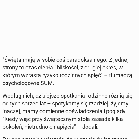
"Święta mają w sobie coś pa­ra­dok­sal­ne­go. Z jednej
strony to czas ciepła i bli­sko­ści, z drugiej okres, w
którym wzrasta ryzyko ro­dzin­nych spięć" – tłu­ma­czą
psy­cho­lo­go­wie SUM.
Według nich, dzi­siej­sze spo­tka­nia ro­dzin­ne różnią się
od tych sprzed lat – spo­ty­ka­my się rza­dziej, żyjemy
inaczej, mamy od­mien­ne do­świad­cze­nia i poglądy.
"Kiedy więc przy świą­tecz­nym stole zasiada kilka
pokoleń, nie­trud­no o na­pię­cia" – dodali.