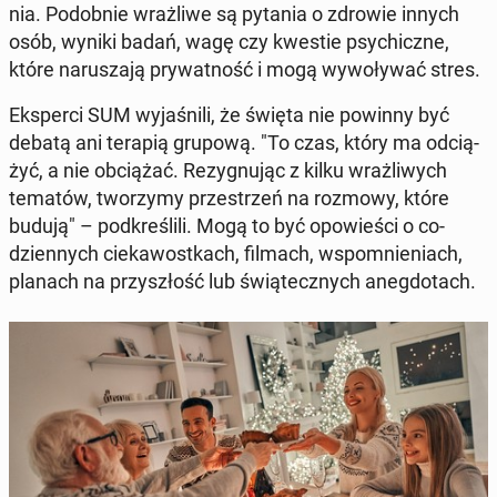
nia. Po­dob­nie wraż­li­we są pytania o zdrowie innych
osób, wyniki badań, wagę czy kwestie psy­chicz­ne,
które na­ru­sza­ją pry­wat­ność i mogą wy­wo­ły­wać stres.
Eks­per­ci SUM wy­ja­śni­li, że święta nie powinny być
debatą ani terapią grupową. "To czas, który ma od­cią­
żyć, a nie ob­cią­żać. Re­zy­gnu­jąc z kilku wraż­li­wych
tematów, two­rzy­my prze­strzeń na rozmowy, które
budują" – pod­kre­śli­li. Mogą to być opo­wie­ści o co­
dzien­nych cie­ka­wost­kach, filmach, wspo­mnie­niach,
planach na przy­szłość lub świą­tecz­nych aneg­do­tach.