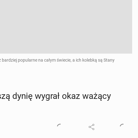
rdziej popularne na całym świecie, a ich kolebką są Stany
k­szą dynię wygrał okaz ważący