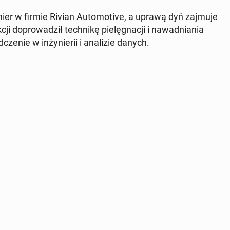
er w firmie Rivian Au­to­mo­ti­ve, a uprawą dyń zajmuje
i do­pro­wa­dził tech­ni­kę pie­lę­gna­cji i na­wad­nia­nia
ze­nie w in­ży­nie­rii i ana­li­zie danych.