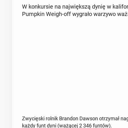
W kon­kur­sie na naj­więk­szą dynię w ka­li­f
Pumpkin Weigh-off wygrało warzywo ważą
Zwy­cię­ski rolnik Brandon Dawson otrzy­mał nag
każdy funt dyni (ważącej 2 346 funtów).