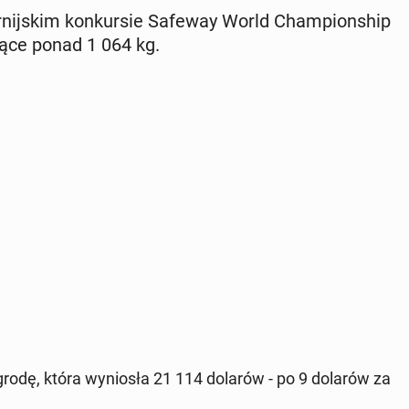
or­nij­skim kon­kur­sie Safeway World Cham­pion­ship
ce ponad 1 064 kg.
rodę, która wy­nio­sła 21 114 dolarów - po 9 dolarów za