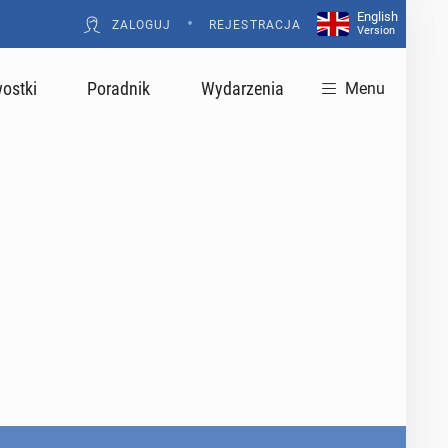
English
•
ZALOGUJ
REJESTRACJA
Version
ostki
Poradnik
Wydarzenia
Menu