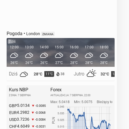
Pogoda
•
London
ZMIANA
Dziś
12:00
13:00
14:00
15:00
16:00
17:00
18:00
19:00
26°C
26°C
26°C
27°C
28°C
28°C
28°C
26°C
Dziś
Jutro
28°C
32°C
11°C
14°C
38
Kurs NBP
Forex
Z DNIA: 7 SIERPNIA
AKTUALIZACJA:
7 SIERPNIA, 22:00
5.0134
GBP
-0.0085
4.2982
EUR
-0.0068
3.7236
USD
-0.0084
4.6049
CHF
-0.0031