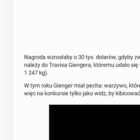
Nagroda wzro­sła­by o 30 tys. dolarów, gdyby zw
należy do Travisa Gien­ge­ra, któremu udało się
1 247 kg).
W tym roku Gienger miał pecha: warzywo, które p
więc na kon­kur­sie tylko jako widz, by ki­bi­co­w