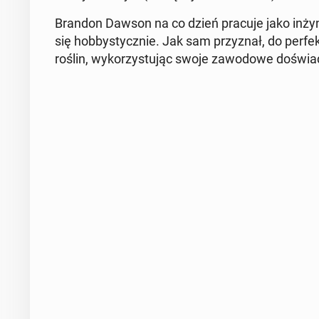
Brandon Dawson na co dzień pracuje jako in­ży­ni
się hob­by­stycz­nie. Jak sam przy­znał, do per­fek­cj
roślin, wy­ko­rzy­stu­jąc swoje za­wo­do­we do­świad­c