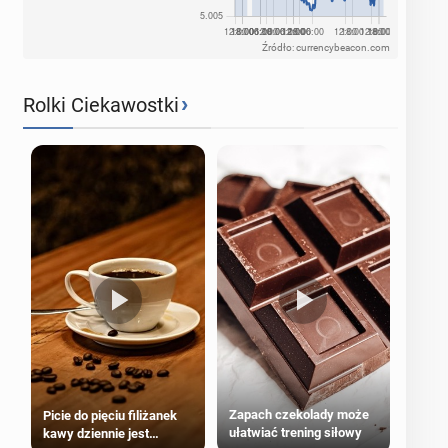
Źródło: currencybeacon.com
›
Rolki Ciekawostki
Zapach czekolady może
Picie do pięciu filiżanek
ułatwiać trening siłowy
kawy dziennie jest