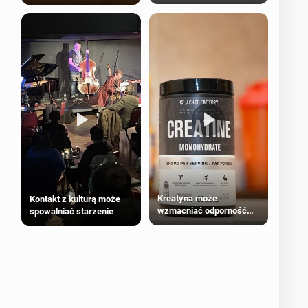
bezpieczne dla
większości dorosłych
Kreatyna może
Kontakt z kulturą może
wzmacniać odporność
spowalniać starzenie
przeciw nowotworom