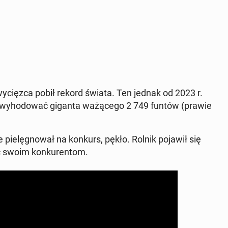
y­cięz­ca pobił rekord świata. Ten jednak od 2023 r.
 wy­ho­do­wać giganta wa­żą­ce­go 2 749 funtów (prawie
ie­lę­gno­wał na konkurs, pękło. Rolnik pojawił się
ać swoim kon­ku­ren­tom.