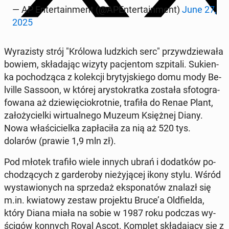
— AP En­ter­ta­in­ment (@APEn­ter­ta­in­ment)
June 27,
2025
Wy­ra­zi­sty strój "Królowa ludz­kich serc" przy­wdzie­wa­ła
bowiem, skła­da­jąc wizyty pa­cjen­tom szpi­ta­li. Su­kien­
ka po­cho­dzą­ca z ko­lek­cji bry­tyj­skie­go domu mody Be­
lvil­le Sassoon, w której ary­sto­krat­ka została sfo­to­gra­
fo­wa­na aż dzie­wię­cio­krot­nie, trafiła do Renae Plant,
za­ło­ży­ciel­ki wir­tu­al­ne­go Muzeum Księż­nej Diany.
Nowa wła­ści­ciel­ka za­pła­ci­ła za nią aż 520 tys.
dolarów (prawie 1,9 mln zł).
Pod młotek trafiło wiele innych ubrań i do­dat­ków po­
cho­dzą­cych z gar­de­ro­by nie­ży­ją­cej ikony stylu. Wśród
wy­sta­wio­nych na sprze­daż eks­po­na­tów znalazł się
m.in. kwia­to­wy zestaw pro­jek­tu Bruce’a Old­fiel­da,
który Diana miała na sobie w 1987 roku podczas wy­
ści­gów konnych Royal Ascot. Komplet skła­da­ją­cy się z