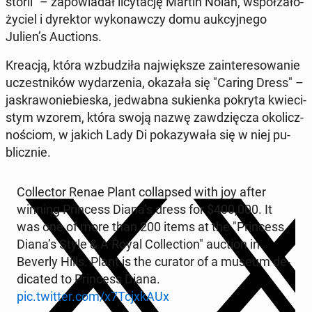
sto­rii" – za­po­wia­dał li­cy­ta­cję Martin Nolan, współ­za­ło­
ży­ciel i dy­rek­tor wy­ko­naw­czy domu au­kcyj­ne­go
Julien’s Auc­tions.
Kreacją, która wzbu­dzi­ła naj­więk­sze za­in­te­re­so­wa­nie
uczest­ni­ków wy­da­rze­nia, okazała się "Caring Dress" –
ja­skra­wo­nie­bie­ska, je­dwab­na su­kien­ka pokryta kwie­ci­
stym wzorem, która swoją nazwę za­wdzię­cza oko­licz­
no­ściom, w jakich Lady Di po­ka­zy­wa­ła się w niej pu­
blicz­nie.
Col­lec­tor Renae Plant col­lap­sed with joy after
winning Prin­cess Diana’s dress for $400,000. It
was one of more than 200 items at the "Prin­cess
Diana’s Style & A Royal Col­lec­tion" auction in
Beverly Hills. Plant is the curator of a museum de­
di­ca­ted to Prin­cess Diana.
pic.twitter.com/x7TcjxkAUx