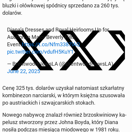
bluzki i ołów­ko­wej spód­ni­cy sprze­da­no za 260 tys.
dolarów.
Diana’s Dresses and Royal He­ir­lo­oms Up for
Auction in Major Beverly Hills
Event.
https://t.co/Nfm3387lAQ
pic.twitter.com/vdufH5KuY1
— Bren­two­od­New­sLA (@Bren­two­od­New­sLA)
June 22, 2025
Cenę 325 tys. dolarów uzyskał na­to­miast szkar­łat­ny
kom­bi­ne­zon nar­ciar­ski, w którym księżna szu­so­wa­ła
po au­striac­kich i szwaj­car­skich stokach.
Nowego nabywcę znalazł również brzo­skwi­nio­wy ka­
pe­lusz stwo­rzo­ny przez Johna Boyda, który Diana
nosiła podczas mie­sią­ca mio­do­we­go w 1981 roku.