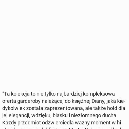
"Ta ko­lek­cja to nie tylko naj­bar­dziej kom­plek­so­wa
oferta gar­de­ro­by na­le­żą­cej do księż­nej Diany, jaka kie­
dy­kol­wiek została za­pre­zen­to­wa­na, ale także hołd dla
jej ele­gan­cji, wdzięku, blasku i nie­złom­ne­go ducha.
Każdy przed­miot od­zwier­cie­dla ważny moment w hi­