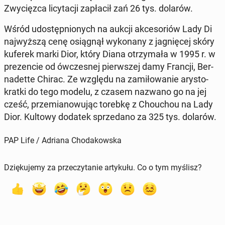
Zwy­cięz­ca li­cy­ta­cji za­pła­cił zań 26 tys. dolarów.
Wśród udo­stęp­nio­nych na aukcji ak­ce­so­riów Lady Di
naj­wyż­szą cenę osią­gnął wy­ko­na­ny z ja­gnię­cej skóry
kuferek marki Dior, który Diana otrzy­ma­ła w 1995 r. w
pre­zen­cie od ów­cze­snej pierw­szej damy Francji, Ber­
na­det­te Chirac. Ze względu na za­mi­ło­wa­nie ary­sto­
krat­ki do tego modelu, z czasem nazwano go na jej
cześć, prze­mia­no­wu­jąc torebkę z Cho­uchou na Lady
Dior. Kultowy dodatek sprze­da­no za 325 tys. dolarów.
PAP Life / Adriana Chodakowska
Dziękujemy za przeczytanie artykułu. Co o tym myślisz?