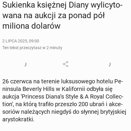
Su­kien­ka księż­nej Diany wy­li­cy­to­
wa­na na aukcji za ponad pół
miliona dolarów
2 LIPCA 2025, 09:00
Ten tekst przeczytasz w 2 minuty
26 czerwca na terenie luk­su­so­we­go hotelu Pe­
nin­su­la Beverly Hills w Ka­li­for­nii odbyła się
aukcja 'Prin­cess Diana’s Style & A Royal Col­lec­
tio­n', na którą trafiło prze­szło 200 ubrań i ak­ce­
so­riów na­le­żą­cych niegdyś do słynnej bry­tyj­skiej
ary­sto­krat­ki.