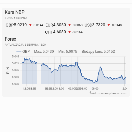
Kurs NBP
Z DNIA: 6 SIERPNIA
5.0219
4.3050
3.7320
GBP
EUR
USD
-0.0144
-0.0068
-0.0148
4.6080
CHF
-0.0164
Forex
AKTUALIZACJA:
6 SIERPNIA, 13:00
Źródło: currencybeacon.com