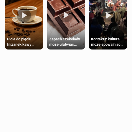
Zapach czekolady
Kontakt z kulturą
Picie do pięciu
może ułatwiać
może spowalniać
filiżanek kawy
trening siłowy
starzenie
dziennie jest
bezpieczne dla
większości
dorosłych