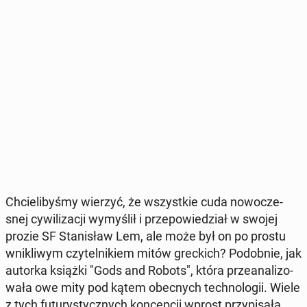
Chcie­li­by­śmy wierzyć, że wszyst­kie cuda no­wo­cze­
snej cy­wi­li­za­cji wy­my­ślił i prze­po­wie­dział w swojej
prozie SF Sta­ni­sław Lem, ale może był on po prostu
wni­kli­wym czy­tel­ni­kiem mitów grec­kich? Po­dob­nie, jak
autorka książki "Gods and Robots", która prze­ana­li­zo­
wa­ła owe mity pod kątem obec­nych tech­no­lo­gii. Wiele
z tych fu­tu­ry­stycz­nych kon­cep­cji wprost przy­pi­sa­ła