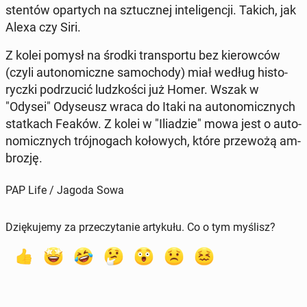
sten­tów opar­tych na sztucz­nej in­te­li­gen­cji. Takich, jak
Alexa czy Siri.
Z kolei pomysł na środki trans­por­tu bez kie­row­ców
(czyli au­to­no­micz­ne sa­mo­cho­dy) miał według hi­sto­
rycz­ki pod­rzu­cić ludz­ko­ści już Homer. Wszak w
"Odysei" Ody­se­usz wraca do Itaki na au­to­no­micz­nych
stat­kach Feaków. Z kolei w "Ilia­dzie" mowa jest o au­to­
no­micz­nych trój­no­gach ko­ło­wych, które prze­wo­żą am­
bro­zję.
PAP Life / Jagoda Sowa
Dziękujemy za przeczytanie artykułu. Co o tym myślisz?