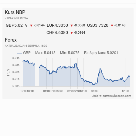
Kurs NBP
Z DNIA: 6 SIERPNIA
5.0219
4.3050
3.7320
GBP
EUR
USD
-0.0144
-0.0068
-0.0148
4.6080
CHF
-0.0164
Forex
AKTUALIZACJA:
6 SIERPNIA, 16:30
Źródło: currencybeacon.com