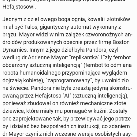
He­faj­sto­so­wi.
Jednym z dzieł owego boga ognia, kowali i złot­ni­ków
miał być Talos, gi­gan­tycz­ny automat wy­ko­na­ny z
brązu. Mayor widzi w nim zalążek czwo­ro­noż­nych an­
dro­idów pro­du­ko­wa­nych obecnie przez firmę Boston
Dy­na­mics. Innym z jego dzieł była Pandora, czyli
według dr Ad­rien­ne Mayor: "re­pli­kant­ka" i "zły fembot
ob­da­rzo­ny sztucz­ną in­te­li­gen­cją" (fembot to odmiana
robota hu­ma­no­idal­ne­go przy­po­mi­na­ją­ca wy­glą­dem
doj­rza­łą kobietę), "za­pro­gra­mo­wa­ny", by uwolnić zło
na świecie. Pandora nie była zresztą jedyną skon­stru­
owa­ną przez He­faj­sto­sa "AI" (sztucz­ną in­te­li­gen­cją),
po­nie­waż zbu­do­wał on również me­cha­nicz­ne złote
dzie­wi­ce, które miały mu pomagać w kuźni. Zostały
one za­pro­jek­to­wa­ne tak, by prze­wi­dy­wać jego po­trze­
by i działać bez bez­po­śred­nich in­struk­cji, co zdaniem
dr Mayor czyni z nich wczesne wersje oso­bi­stych asy­