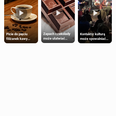
Zapach czekolady
Kontakt z kulturą
Picie do pięciu
może ułatwiać
może spowalniać
filiżanek kawy
trening siłowy
starzenie
dziennie jest
bezpieczne dla
większości
dorosłych