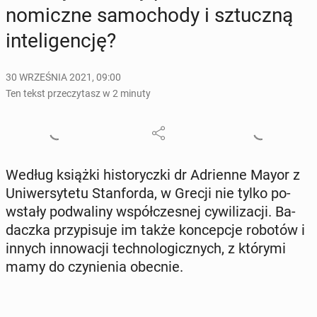
no­micz­ne sa­mo­cho­dy i sztucz­ną
in­te­li­gen­cję?
30 WRZEŚNIA 2021, 09:00
Ten tekst przeczytasz w 2 minuty
Według książki hi­sto­rycz­ki dr Ad­rien­ne Mayor z
Uni­wer­sy­te­tu Stan­for­da, w Grecji nie tylko po­
wsta­ły pod­wa­li­ny współ­cze­snej cy­wi­li­za­cji. Ba­
dacz­ka przy­pi­su­je im także kon­cep­cje robotów i
innych in­no­wa­cji tech­no­lo­gicz­nych, z którymi
mamy do czy­nie­nia obecnie.