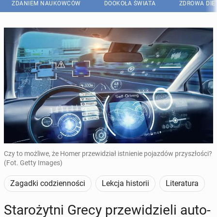
ZDANIEM NAUKOWCÓW
DOOKOŁA ŚWIATA
ZDROWA DIE
Czy to możliwe, że Homer przewidział istnienie pojazdów przyszłości?
(Fot. Getty Images)
Zagadki codzienności
Lekcja historii
Literatura
Sta­ro­żyt­ni Grecy prze­wi­dzie­li au­to­