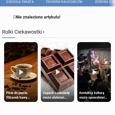
DOOKOŁA ŚWIATA
ZDANIEM NAUKOWCÓW
ZDROWA DIE

Nie znaleziono artykułu!
›
Rolki Ciekawostki
Zapach czekolady
Kontakt z kulturą
Picie do pięciu
może ułatwiać
może spowalniać
filiżanek kawy
trening siłowy
starzenie
dziennie jest
bezpieczne dla
większości