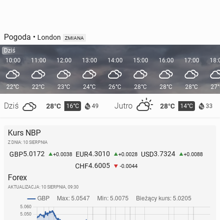
Pogoda
•
London
ZMIANA
Dziś
10:00
11:00
12:00
13:00
14:00
15:00
16:00
17:00
18:
22°C
22°C
23°C
24°C
26°C
28°C
28°C
28°C
27
Dziś
Jutro
28°C
28°C
16°C
14°C
49
33
Kurs NBP
Z DNIA: 10 SIERPNIA
5.0172
4.3010
3.7324
GBP
EUR
USD
+0.0038
+0.0028
+0.0088
4.6005
CHF
-0.0044
Forex
AKTUALIZACJA:
10 SIERPNIA, 09:30