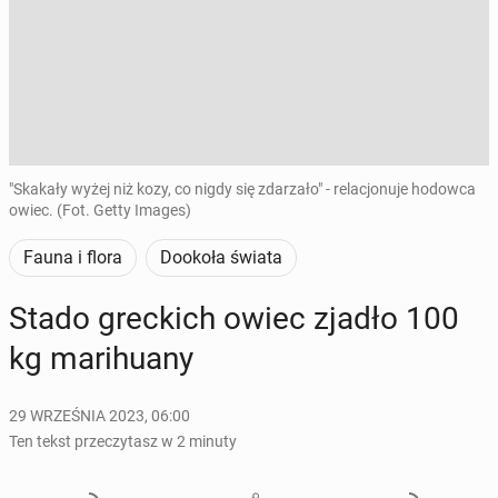
"Skakały wyżej niż kozy, co nigdy się zdarzało" - relacjonuje hodowca
owiec. (Fot. Getty Images)
Fauna i flora
Dookoła świata
Stado grec­kich owiec zjadło 100
kg ma­ri­hu­any
29 WRZEŚNIA 2023, 06:00
Ten tekst przeczytasz w 2 minuty