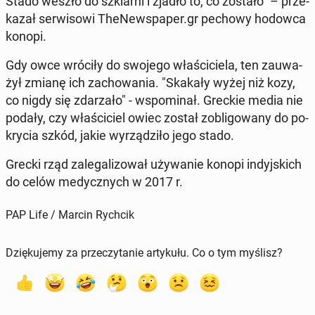
Stado weszło do szklar­ni i zjadło to, co zostało" – prze­
ka­zał ser­wi­so­wi The­New­spa­per.gr pechowy hodowca
konopi.
Gdy owce wróciły do swojego wła­ści­cie­la, ten za­uwa­
żył zmianę ich za­cho­wa­nia. "Skakały wyżej niż kozy,
co nigdy się zda­rza­ło" - wspo­mi­nał. Greckie media nie
podały, czy wła­ści­ciel owiec został zo­bli­go­wa­ny do po­
kry­cia szkód, jakie wy­rzą­dzi­ło jego stado.
Grecki rząd za­le­ga­li­zo­wał uży­wa­nie konopi in­dyj­skich
do celów me­dycz­nych w 2017 r.
PAP Life / Marcin Rychcik
Dziękujemy za przeczytanie artykułu. Co o tym myślisz?