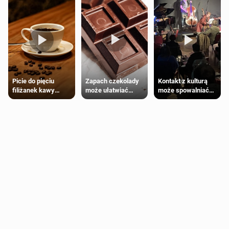
Zapach czekolady
Kontakt z kulturą
Picie do pięciu
może ułatwiać
może spowalniać
filiżanek kawy
trening siłowy
starzenie
dziennie jest
bezpieczne dla
większości
dorosłych