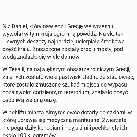
Niż Daniel, który na­wie­dził Grecję we wrze­śniu,
wywołał w tym kraju ogromną powódź. Na skutek
ulew­nych deszczy naj­bar­dziej ucier­pia­ła środ­ko­wa
część kraju. Znisz­czo­ne zostały drogi i mosty, pod
wodą zna­la­zło się wiele domów.
W Tesalii, na naj­więk­szym ob­sza­rze rol­ni­czym Grecji,
za­la­nych zostało wiele pa­stwisk. Jedno ze stad owiec,
które zostało zmu­szo­ne szukać miejsca do wypasu
poza swoim co­dzien­nym te­ry­to­rium, zna­la­zło dosyć
oso­bli­wą zieloną oazę.
W pobliżu miasta Almyros owce dotarły do szklar­ni, w
której uprawia się me­dycz­ną ma­ri­hu­anę. Zwie­rzę­ta
nie po­gar­dzi­ły ko­no­pia­mi in­dyj­ski­mi i po­chło­nę­ły ich
około 100 ki­lo­gra­mów.