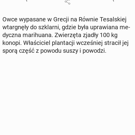
Owce wy­pa­sa­ne w Grecji na Równie Te­sal­skiej
wtar­gnę­ły do szklar­ni, gdzie była upra­wia­na me­
dycz­na ma­ri­hu­ana. Zwie­rzę­ta zjadły 100 kg
konopi. Wła­ści­ciel plan­ta­cji wcze­śniej stracił jej
sporą część z powodu suszy i powodzi.