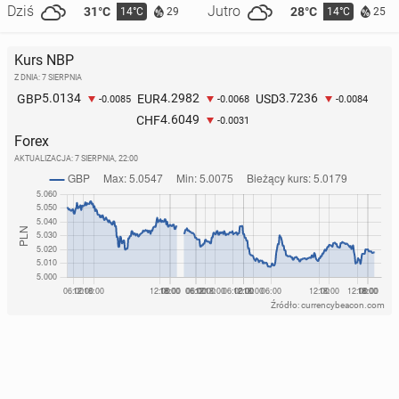
Dziś
Jutro
31°C
28°C
14°C
14°C
29
25
Kurs NBP
Z DNIA: 7 SIERPNIA
5.0134
4.2982
3.7236
GBP
EUR
USD
-0.0085
-0.0068
-0.0084
4.6049
CHF
-0.0031
Forex
AKTUALIZACJA:
7 SIERPNIA, 22:00
Źródło: currencybeacon.com