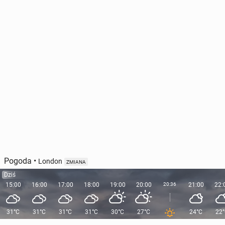
Pogoda
•
London
ZMIANA
Dziś
15:00
16:00
17:00
18:00
19:00
20:00
20:36
21:00
22:
31°C
31°C
31°C
31°C
30°C
27°C
24°C
22