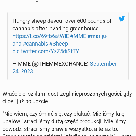
Hungry sheep devour over 600 pounds of
can­na­bis after in­va­ding gre­en­ho­use
https://t.co/69fb6atWlE
#MME
#ma­ri­ju­
ana
#can­na­bis
#Sheep
pic.twitter.com/YzZ5diSfTY
— MME (@THEM­ME­XCHAN­GE)
Sep­tem­ber
24, 2023
Wła­ści­ciel szklar­ni do­strzegł nie­pro­szo­nych gości, gdy
ci byli już po uczcie.
"Nie wiem, czy śmiać się, czy płakać. Mie­li­śmy falę
upałów i stra­ci­li­śmy dużą część pro­duk­cji. Mie­li­śmy
powódź, stra­ci­li­śmy prawie wszyst­ko, a teraz to.