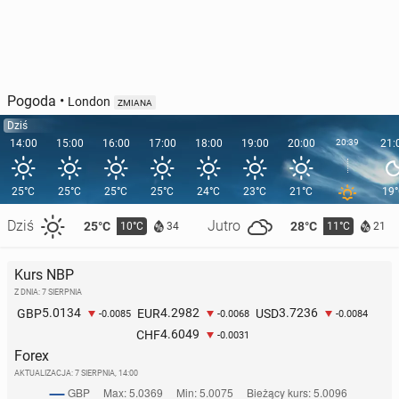
Pogoda
•
London
ZMIANA
Dziś
14:00
15:00
16:00
17:00
18:00
19:00
20:00
20:39
21:
25°C
25°C
25°C
25°C
24°C
23°C
21°C
19
Dziś
Jutro
25°C
28°C
10°C
11°C
34
21
Kurs NBP
Z DNIA: 7 SIERPNIA
5.0134
4.2982
3.7236
GBP
EUR
USD
-0.0085
-0.0068
-0.0084
4.6049
CHF
-0.0031
Forex
AKTUALIZACJA:
7 SIERPNIA, 14:00