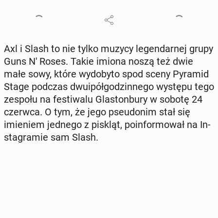
Axl i Slash to nie tylko muzycy le­gen­dar­nej grupy
Guns N' Roses. Takie imiona noszą też dwie
małe sowy, które wy­do­by­to spod sceny Pyramid
Stage podczas dwu­ipół­go­dzin­ne­go występu tego
zespołu na fe­sti­wa­lu Gla­ston­bu­ry w sobotę 24
czerwca. O tym, że jego pseu­do­nim stał się
imie­niem jednego z piskląt, po­in­for­mo­wał na In­
sta­gra­mie sam Slash.