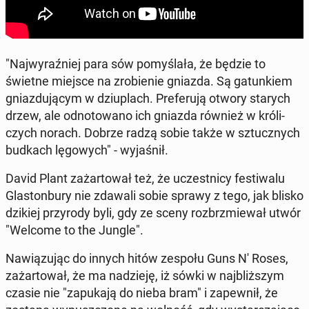
"Naj­wy­raź­niej para sów po­my­śla­ła, że będzie to
świetne miejsce na zro­bie­nie gniazda. Są ga­tun­kiem
gniaz­du­ją­cym w dziu­plach. Pre­fe­ru­ją otwory starych
drzew, ale od­no­to­wa­no ich gniazda również w kró­li­
czych norach. Dobrze radzą sobie także w sztucz­nych
budkach lę­go­wych" - wy­ja­śnił.
David Plant za­żar­to­wał też, że uczest­ni­cy fe­sti­wa­lu
Gla­ston­bu­ry nie zdawali sobie sprawy z tego, jak blisko
dzikiej przy­ro­dy byli, gdy ze sceny roz­brzmie­wał utwór
"Welcome to the Jungle".
Na­wią­zu­jąc do innych hitów zespołu Guns N' Roses,
za­żar­to­wał, że ma na­dzie­ję, iż sówki w naj­bliż­szym
czasie nie "za­pu­ka­ją do nieba bram" i za­pew­nił, że