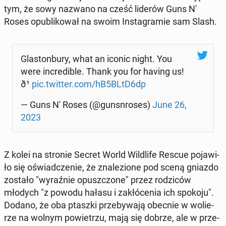
tym, że sowy nazwano na cześć liderów Guns N'
Roses opu­bli­ko­wał na swoim In­sta­gra­mie sam Slash.
Gla­ston­bu­ry, what an iconic night. You
were in­cre­di­ble. Thank you for having us!
ð¹
pic.twitter.com/hB5BLtD6dp
— Guns N' Roses (@gun­sn­ro­ses)
June 26,
2023
Z kolei na stronie Secret World Wil­dli­fe Rescue po­ja­wi­
ło się oświad­cze­nie, że zna­le­zio­ne pod sceną gniazdo
zostało "wy­raź­nie opusz­czo­ne" przez ro­dzi­ców
młodych "z powodu hałasu i za­kłó­ce­nia ich spokoju".
Dodano, że oba ptaszki prze­by­wa­ją obecnie w wo­lie­
rze na wolnym po­wie­trzu, mają się dobrze, ale w prze­