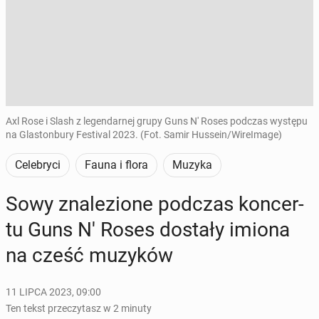
Axl Rose i Slash z legendarnej grupy Guns N' Roses podczas występu
na Glastonbury Festival 2023. (Fot. Samir Hussein/WireImage)
Celebryci
Fauna i flora
Muzyka
Sowy zna­le­zio­ne podczas kon­cer­
tu Guns N' Roses dostały imiona
na cześć muzyków
11 LIPCA 2023, 09:00
Ten tekst przeczytasz w 2 minuty