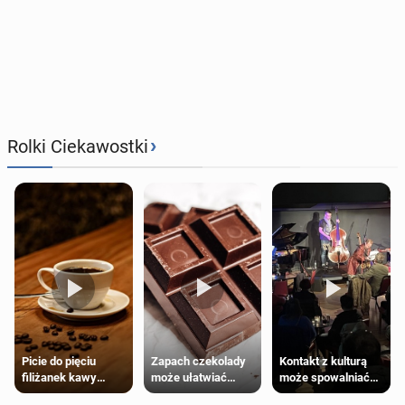
›
Rolki Ciekawostki
Zapach czekolady
Kontakt z kulturą
Picie do pięciu
może ułatwiać
może spowalniać
filiżanek kawy
trening siłowy
starzenie
dziennie jest