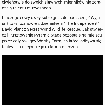
ci­wień­stwie do swoich sław­nych imien­ni­ków nie zdra­
dza­ją talentu mu­zycz­ne­go.
Dla­cze­go sowy uwiły sobie gniazdo pod sceną? Wy­ja­
śnił to w roz­mo­wie z dzien­ni­kiem "The In­de­pen­dent"
David Plant z Secret World Wil­dli­fe Rescue. Jak stwier­
dził, rusz­to­wa­nie Pyramid Stage po­zo­sta­je na miejscu
przez cały rok, gdy Worthy Farm, na której odbywa się
fe­sti­wal, funk­cjo­nu­je jako farma mleczna.