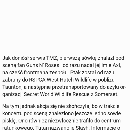
Jak doniósł serwis TMZ, pierw­szą sówkę znalazł pod
sceną fan Guns N' Roses i od razu nadał jej imię Axl,
na cześć front­ma­na zespołu. Ptak został od razu
zabrany do RSPCA West Hatch Wil­dli­fe w pobliżu
Taunton, a na­stęp­nie prze­trans­por­to­wa­ny do azylu or­
ga­ni­za­cji Secret World Wil­dli­fe Rescue z So­mer­set.
Na tym jednak akcja się nie skoń­czy­ła, bo w trakcie
kon­cer­tu pod sceną zna­le­zio­no jeszcze jedno sowie
pisklę. Ono również nie­zwłocz­nie trafiło do centrum
ra­tun­ko­we­go. Tutaj nazwano je Slash. In­for­ma­cję o