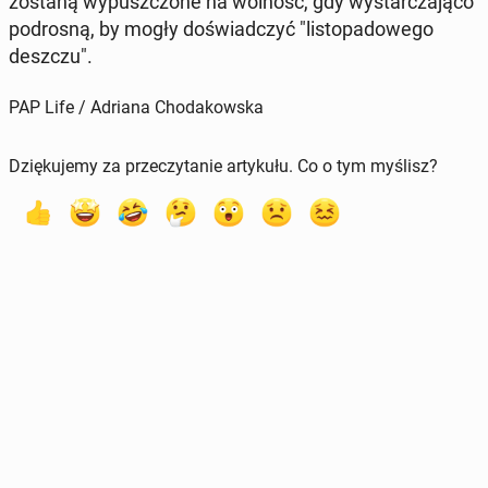
zostaną wy­pusz­czo­ne na wolność, gdy wy­star­cza­ją­co
pod­ro­sną, by mogły do­świad­czyć "li­sto­pa­do­we­go
deszczu".
PAP Life / Adriana Chodakowska
Dziękujemy za przeczytanie artykułu. Co o tym myślisz?