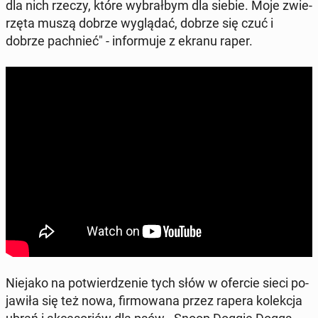
dla nich rzeczy, które wy­brał­bym dla siebie. Moje zwie­
rzę­ta muszą dobrze wy­glą­dać, dobrze się czuć i
dobrze pach­nieć" - in­for­mu­je z ekranu raper.
Niejako na po­twier­dze­nie tych słów w ofercie sieci po­
ja­wi­ła się też nowa, fir­mo­wa­na przez rapera ko­lek­cja