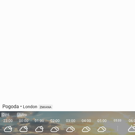
Pogoda
•
London
ZMIANA
Dziś
Jutro
23:00
00:00
01:00
02:00
03:00
04:00
05:00
05:33
06: