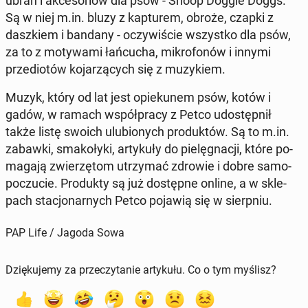
ubrań i ak­ce­so­riów dla psów - Snoop Doggie Doggs.
Są w niej m.in. bluzy z kap­tu­rem, obroże, czapki z
dasz­kiem i bandany - oczy­wi­ście wszyst­ko dla psów,
za to z mo­ty­wa­mi łań­cu­cha, mi­kro­fo­nów i innymi
przed­io­tów ko­ja­rzą­cych się z mu­zy­kiem.
Muzyk, który od lat jest opie­ku­nem psów, kotów i
gadów, w ramach współ­pra­cy z Petco udo­stęp­nił
także listę swoich ulu­bio­nych pro­duk­tów. Są to m.in.
zabawki, sma­ko­ły­ki, ar­ty­ku­ły do pie­lę­gna­cji, które po­
ma­ga­ją zwie­rzę­tom utrzy­mać zdrowie i dobre sa­mo­
po­czu­cie. Pro­duk­ty są już do­stęp­ne online, a w skle­
pach sta­cjo­nar­nych Petco pojawią się w sierp­niu.
PAP Life / Jagoda Sowa
Dziękujemy za przeczytanie artykułu. Co o tym myślisz?