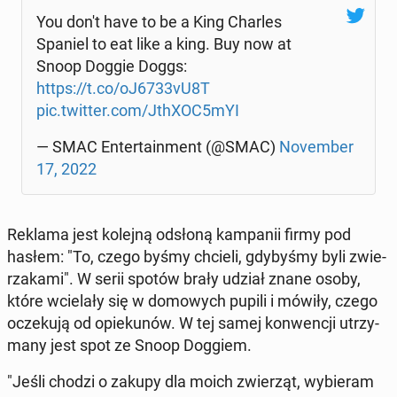
You don't have to be a King Charles
Spaniel to eat like a king. Buy now at
Snoop Doggie Doggs:
https://t.co/oJ6733vU8T
pic.twitter.com/JthXOC5mYI
— SMAC En­ter­ta­in­ment (@SMAC)
No­vem­ber
17, 2022
Reklama jest kolejną odsłoną kam­pa­nii firmy pod
hasłem: "To, czego byśmy chcieli, gdy­by­śmy byli zwie­
rza­ka­mi". W serii spotów brały udział znane osoby,
które wcie­la­ły się w do­mo­wych pupili i mówiły, czego
ocze­ku­ją od opie­ku­nów. W tej samej kon­wen­cji utrzy­
ma­ny jest spot ze Snoop Doggiem.
"Jeśli chodzi o zakupy dla moich zwie­rząt, wy­bie­ram