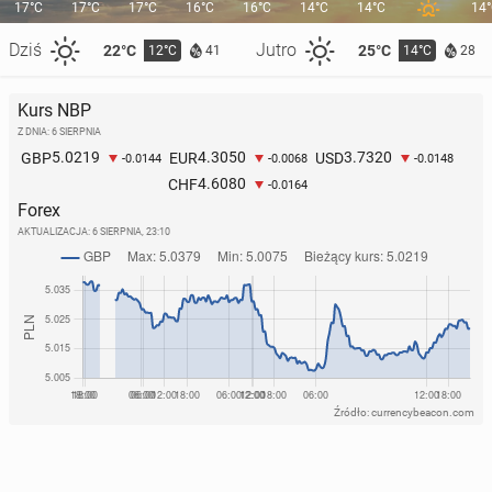
17°C
17°C
17°C
16°C
16°C
14°C
14°C
14
Dziś
Jutro
22°C
25°C
12°C
14°C
41
28
Kurs NBP
Z DNIA: 6 SIERPNIA
5.0219
4.3050
3.7320
GBP
EUR
USD
-0.0144
-0.0068
-0.0148
4.6080
CHF
-0.0164
Forex
AKTUALIZACJA:
6 SIERPNIA, 23:10
Źródło: currencybeacon.com