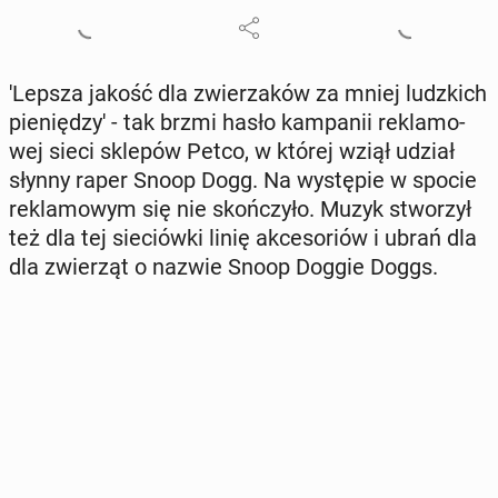
'Lepsza jakość dla zwie­rza­ków za mniej ludz­kich
pie­nię­dzy' - tak brzmi hasło kam­pa­nii re­kla­mo­
wej sieci sklepów Petco, w której wziął udział
słynny raper Snoop Dogg. Na wy­stę­pie w spocie
re­kla­mo­wym się nie skoń­czy­ło. Muzyk stwo­rzył
też dla tej sie­ciów­ki linię ak­ce­so­riów i ubrań dla
dla zwie­rząt o nazwie Snoop Doggie Doggs.