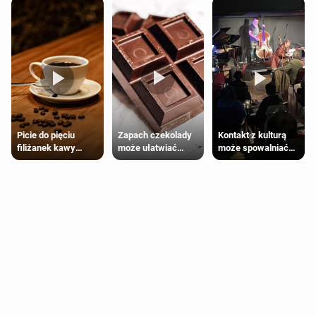
Zapach czekolady
Kontakt z kulturą
Picie do pięciu
może ułatwiać
może spowalniać
filiżanek kawy
trening siłowy
starzenie
dziennie jest
bezpieczne dla
większości
dorosłych