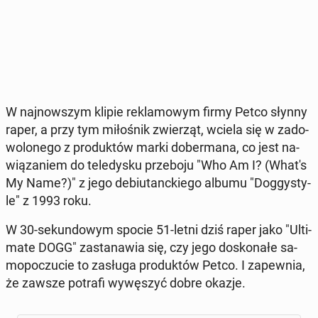
W naj­now­szym klipie re­kla­mo­wym firmy Petco słynny
raper, a przy tym mi­ło­śnik zwie­rząt, wciela się w za­do­
wo­lo­ne­go z pro­duk­tów marki do­ber­ma­na, co jest na­
wią­za­niem do te­le­dy­sku prze­bo­ju "Who Am I? (What's
My Name?)" z jego de­biu­tanc­kie­go albumu "Dog­gy­sty­
le" z 1993 roku.
W 30-se­kun­do­wym spocie 51-letni dziś raper jako "Ul­ti­
ma­te DOGG" za­sta­na­wia się, czy jego do­sko­na­łe sa­
mo­po­czu­cie to zasługa pro­duk­tów Petco. I za­pew­nia,
że zawsze potrafi wy­wę­szyć dobre okazje.