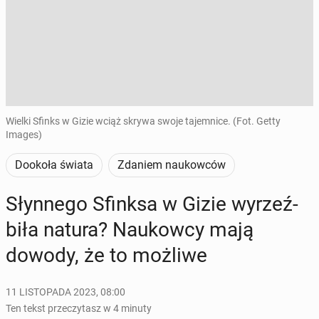
Wielki Sfinks w Gizie wciąż skrywa swoje tajemnice. (Fot. Getty
Images)
Dookoła świata
Zdaniem naukowców
Słyn­ne­go Sfinksa w Gizie wy­rzeź­
bi­ła natura? Na­ukow­cy mają
dowody, że to możliwe
11 LISTOPADA 2023, 08:00
Ten tekst przeczytasz w 4 minuty