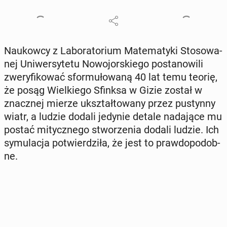
Na­ukow­cy z La­bo­ra­to­rium Ma­te­ma­ty­ki Sto­so­wa­
nej Uni­wer­sy­te­tu No­wo­jor­skie­go po­sta­no­wi­li
zwe­ry­fi­ko­wać sfor­mu­ło­wa­ną 40 lat temu teorię,
że posąg Wiel­kie­go Sfinksa w Gizie został w
znacz­nej mierze ukształ­to­wa­ny przez pu­styn­ny
wiatr, a ludzie dodali jedynie detale na­da­ją­ce mu
postać mi­tycz­ne­go stwo­rze­nia dodali ludzie. Ich
sy­mu­la­cja po­twier­dzi­ła, że jest to praw­do­po­dob­
ne.