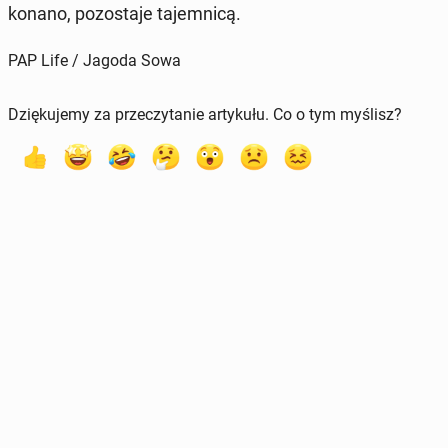
ko­na­no, po­zo­sta­je ta­jem­ni­cą.
PAP Life / Jagoda Sowa
Dziękujemy za przeczytanie artykułu. Co o tym myślisz?