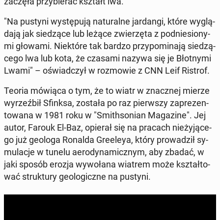
zaczęła przy­bie­rać kształt lwa.
"Na pustyni wy­stę­pu­ją na­tu­ral­ne jar­dan­gi, które wy­glą­
da­ją jak sie­dzą­ce lub leżące zwie­rzę­ta z pod­nie­sio­ny­
mi głowami. Nie­któ­re tak bardzo przy­po­mi­na­ją sie­dzą­
ce­go lwa lub kota, że czasami nazywa się je Błot­ny­mi
Lwami" – oświad­czył w roz­mo­wie z CNN Leif Ristrof.
Teoria mówiąca o tym, że to wiatr w znacz­nej mierze
wy­rzeź­bił Sfinksa, została po raz pierw­szy za­pre­zen­
to­wa­na w 1981 roku w "Smi­th­so­nian Ma­ga­zi­ne". Jej
autor, Farouk El-Baz, opierał się na pracach nie­ży­ją­ce­
go już geologa Ronalda Gre­eleya, który pro­wa­dził sy­
mu­la­cje w tunelu ae­ro­dy­na­micz­nym, aby zbadać, w
jaki sposób erozja wy­wo­ła­na wiatrem może kształ­to­
wać struk­tu­ry geo­lo­gicz­ne na pustyni.