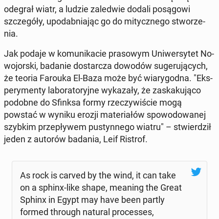
odegrał wiatr, a ludzie za­le­d­wie dodali po­są­go­wi
szcze­gó­ły, upo­dab­nia­jąc go do mi­tycz­ne­go stwo­rze­
nia.
Jak podaje w ko­mu­ni­ka­cie pra­so­wym Uni­wer­sy­tet No­
wo­jor­ski, badanie do­star­cza dowodów su­ge­ru­ją­cych,
że teoria Farouka El-Baza może być wia­ry­god­na. "Eks­
pe­ry­men­ty la­bo­ra­to­ryj­ne wy­ka­za­ły, że za­ska­ku­ją­co
podobne do Sfinksa formy rze­czy­wi­ście mogą
powstać w wyniku erozji ma­te­ria­łów spo­wo­do­wa­nej
szybkim prze­pły­wem pu­styn­ne­go wiatru" – stwier­dził
jeden z autorów badania, Leif Ristrof.
As rock is carved by the wind, it can take
on a sphinx-like shape, meaning the Great
Sphinx in Egypt may have been partly
formed through natural pro­ces­ses,