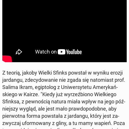
Z teorią, jakoby Wielki Sfinks powstał w wyniku erozji
jar­dan­gu, zde­cy­do­wa­nie nie zgada się na­to­miast prof.
Salima Ikram, egip­to­log z Uni­wer­sy­te­tu Ame­ry­kań­
skie­go w Kairze. "Kiedy już wy­rzeź­bio­no Wiel­kie­go
Sfinksa, z pew­no­ścią natura miała wpływ na jego póź­
niej­szy wygląd, ale jest mało praw­do­po­dob­ne, aby
pier­wot­na forma po­wsta­ła z jar­dan­gu, który jest za­
zwy­czaj ufor­mo­wa­ny z gliny, a tu mamy wapień. Poza