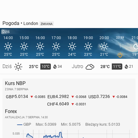
Pogoda
•
London
ZMIANA
Dziś
14:00
15:00
16:00
17:00
18:00
19:00
20:00
20:39
21:
25°C
25°C
25°C
25°C
24°C
23°C
21°C
19
Dziś
Jutro
25°C
28°C
10°C
11°C
34
21
Kurs NBP
Z DNIA: 7 SIERPNIA
5.0134
4.2982
3.7236
GBP
EUR
USD
-0.0085
-0.0068
-0.0084
4.6049
CHF
-0.0031
Forex
AKTUALIZACJA:
7 SIERPNIA, 14:30