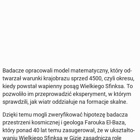
Badacze opra­co­wa­li model ma­te­ma­tycz­ny, który od­
twa­rzał warunki kra­jo­bra­zu sprzed 4500, czyli okresu,
kiedy powstał wa­pien­ny posąg Wiel­kie­go Sfinksa. To
po­zwo­li­ło im prze­pro­wa­dzić eks­pe­ry­ment, w którym
spraw­dzi­li, jak wiatr od­dzia­łu­je na for­ma­cje skalne.
Dzięki temu mogli zwe­ry­fi­ko­wać hi­po­te­zę badacza
prze­strze­ni ko­smicz­nej i geologa Farouka El-Baza,
który ponad 40 lat temu za­su­ge­ro­wał, że w ukształ­to­
wa­niu Wiel­kie­go Sfinksa w Gizie za­sad­ni­czą rolę