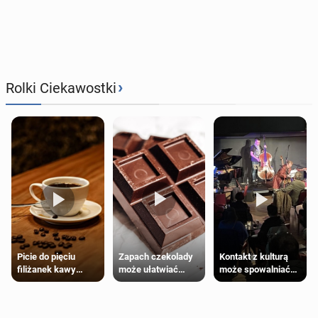
›
Rolki Ciekawostki
Zapach czekolady
Kontakt z kulturą
Picie do pięciu
może ułatwiać
może spowalniać
filiżanek kawy
trening siłowy
starzenie
dziennie jest
bezpieczne dla
większości