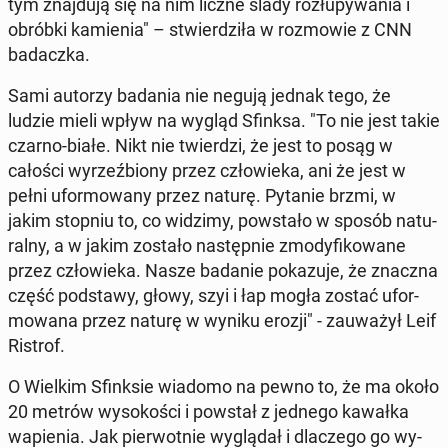
tym znaj­du­ją się na nim liczne ślady roz­łu­py­wa­nia i
obróbki ka­mie­nia" – stwier­dzi­ła w roz­mo­wie z CNN
ba­dacz­ka.
Sami autorzy badania nie negują jednak tego, że
ludzie mieli wpływ na wygląd Sfinksa. "To nie jest takie
czarno-białe. Nikt nie twier­dzi, że jest to posąg w
całości wy­rzeź­bio­ny przez czło­wie­ka, ani że jest w
pełni ufor­mo­wa­ny przez naturę. Pytanie brzmi, w
jakim stopniu to, co widzimy, po­wsta­ło w sposób na­tu­
ral­ny, a w jakim zostało na­stęp­nie zmo­dy­fi­ko­wa­ne
przez czło­wie­ka. Nasze badanie po­ka­zu­je, że znaczna
część pod­sta­wy, głowy, szyi i łap mogła zostać ufor­
mo­wa­na przez naturę w wyniku erozji" - za­uwa­żył Leif
Ristrof.
O Wielkim Sfink­sie wiadomo na pewno to, że ma około
20 metrów wy­so­ko­ści i powstał z jednego kawałka
wa­pie­nia. Jak pier­wot­nie wy­glą­dał i dla­cze­go go wy­