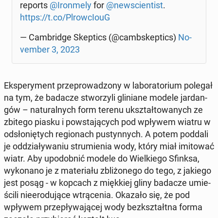
reports
@Iron­me­ly
for
@new­scien­tist
.
https://t.co/Plrow­cIo­uG
— Cam­brid­ge Skep­tics (@camb­skep­tics)
No­
vem­ber 3, 2023
Eks­pe­ry­ment prze­pro­wa­dzo­ny w la­bo­ra­to­rium polegał
na tym, że badacze stwo­rzy­li gli­nia­ne modele jar­dan­
gów – na­tu­ral­nych form terenu ukształ­to­wa­nych ze
zbitego piasku i po­wsta­ją­cych pod wpływem wiatru w
od­sło­nię­tych re­gio­nach pu­styn­nych. A potem poddali
je od­dzia­ły­wa­niu stru­mie­nia wody, który miał imi­to­wać
wiatr. Aby upodob­nić modele do Wiel­kie­go Sfinksa,
wy­ko­na­no je z ma­te­ria­łu zbli­żo­ne­go do tego, z jakiego
jest posąg - w kopcach z mięk­kiej gliny badacze umie­
ści­li nie­ero­du­ją­ce wtrą­ce­nia. Okazało się, że pod
wpływem prze­pły­wa­ją­cej wody bez­kształt­na forma