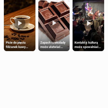
Zapach czekolady
Kontakt z kulturą
Picie do pięciu
może ułatwiać
może spowalniać
filiżanek kawy
trening siłowy
starzenie
dziennie jest
bezpieczne dla
większości
dorosłych