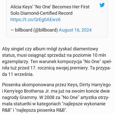
Alicia Keys’ ‘No One’ Becomes Her First
Solo Diamond-Cer­ti­fied Record
https://t.co/QrEg0AEwz6
— bil­l­bo­ard (@bil­l­bo­ard)
August 16, 2024
Aby singiel czy album mógł zyskać dia­men­to­wy
status, musi osią­gnąć sprze­daż na po­zio­mie 10 mln
eg­zem­pla­rzy. Ten warunek kom­po­zy­cja "No One" speł­
ni­ła tuż przed 17. rocz­ni­cą swojej pre­mie­ry. Ta przy­pa­
da 11 wrze­śnia.
Pio­sen­ka skom­po­no­wa­na przez Keys, Dirrty Har­ry­'e­go
i Ker­ry­'e­go Bro­ther­sa Jr. ma już na swoim koncie dwie
nagrody Grammy. W 2008 za "No One" ar­tyst­ka otrzy­
ma­ła sta­tu­et­ki w ka­te­go­riach "naj­lep­sze wy­ko­na­nie
R&B" i "naj­lep­sza pio­sen­ka R&B".