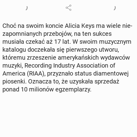
Choć na swoim koncie Alicia Keys ma wiele nie­
za­po­mnia­nych prze­bo­jów, na ten sukces
musiała czekać aż 17 lat. W swoim mu­zycz­nym
ka­ta­lo­gu do­cze­ka­ła się pierw­sze­go utworu,
któremu zrze­sze­nie ame­ry­kań­skich wy­daw­ców
muzyki, Re­cor­ding In­du­stry As­so­cia­tion of
America (RIAA), przy­zna­ło status dia­men­to­wej
pio­sen­ki. Oznacza to, że uzy­ska­ła sprze­daż
ponad 10 mi­lio­nów eg­zem­pla­rzy.