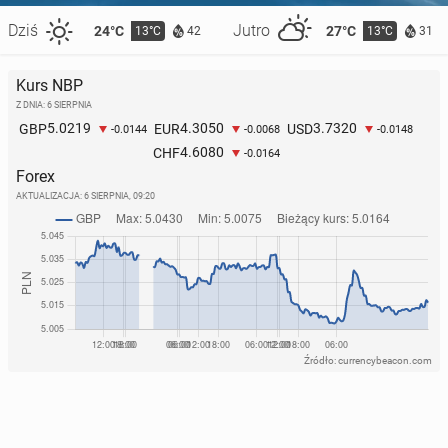
Dziś
Jutro
24°C
27°C
13°C
13°C
42
31
Kurs NBP
Z DNIA: 6 SIERPNIA
5.0219
4.3050
3.7320
GBP
EUR
USD
-0.0144
-0.0068
-0.0148
4.6080
CHF
-0.0164
Forex
AKTUALIZACJA:
6 SIERPNIA, 09:20
Źródło: currencybeacon.com