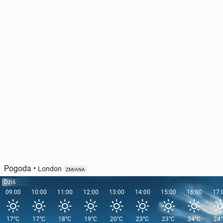
Pogoda
•
London
ZMIANA
Dziś
09:00
10:00
11:00
12:00
13:00
14:00
15:00
16:00
17:
17°C
17°C
18°C
19°C
20°C
23°C
23°C
24°C
24