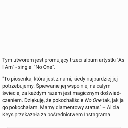
Tym utworem jest pro­mu­ją­cy trzeci album ar­tyst­ki "As
I Am" - singiel "No One".
"To pio­sen­ka, która jest z nami, kiedy naj­bar­dziej jej
po­trze­bu­je­my. Śpie­wa­nie jej wspól­nie, na całym
świecie, za każdym razem jest ma­gicz­nym do­świad­
cze­niem. Dzię­ku­ję, że po­ko­cha­li­ście
No One
tak, jak ja
go po­ko­cha­łam. Mamy dia­men­to­wy status" – Alicia
Keys prze­ka­za­ła za po­śred­nic­twem In­sta­gra­ma.