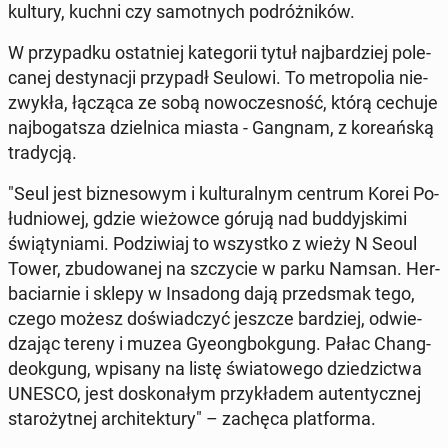
kultury, kuchni czy sa­mot­nych po­dróż­ni­ków.
W przy­pad­ku ostat­niej ka­te­go­rii tytuł naj­bar­dziej po­le­
ca­nej de­sty­na­cji przy­padł Seulowi. To me­tro­po­lia nie­
zwy­kła, łącząca ze sobą no­wo­cze­sność, którą cechuje
naj­bo­gat­sza dziel­ni­ca miasta - Gangnam, z ko­re­ań­ską
tra­dy­cją.
"Seul jest biz­ne­so­wym i kul­tu­ral­nym centrum Korei Po­
łu­dnio­wej, gdzie wie­żow­ce górują nad bud­dyj­ski­mi
świą­ty­nia­mi. Po­dzi­wiaj to wszyst­ko z wieży N Seoul
Tower, zbu­do­wa­nej na szczy­cie w parku Namsan. Her­
ba­ciar­nie i sklepy w In­sa­dong dają przed­smak tego,
czego możesz do­świad­czyć jeszcze bar­dziej, od­wie­
dza­jąc tereny i muzea Gy­eong­bok­gung. Pałac Chang­
de­ok­gung, wpisany na listę świa­to­we­go dzie­dzic­twa
UNESCO, jest do­sko­na­łym przy­kła­dem au­ten­tycz­nej
sta­ro­żyt­nej ar­chi­tek­tu­ry" – zachęca plat­for­ma.