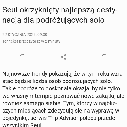
Seul okrzyk­nię­ty naj­lep­szą de­sty­
na­cją dla po­dró­żu­ją­cych solo
22 STYCZNIA 2025, 09:00
Ten tekst przeczytasz w 2 minuty
Naj­now­sze trendy po­ka­zu­ją, że w tym roku wzra­
stać będzie liczba osób po­dró­żu­ją­cych solo.
Takie podróże to do­sko­na­ła okazja, by nie tylko
we własnym tempie po­zna­wać nowe zakątki, ale
również samego siebie. Tym, którzy w naj­bliż­
szych mie­sią­cach zde­cy­du­ją się na wyprawę w
po­je­dyn­kę, serwis Trip Advisor poleca przede
wszyst­kim Seul.