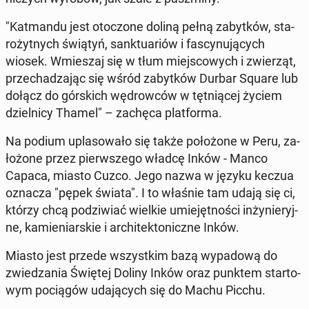
"Kat­man­du jest oto­czo­ne doliną pełną za­byt­ków, sta­
ro­żyt­nych świątyń, sank­tu­ariów i fa­scy­nu­ją­cych
wiosek. Wmie­szaj się w tłum miej­sco­wych i zwie­rząt,
prze­cha­dza­jąc się wśród za­byt­ków Durbar Square lub
dołącz do gór­skich wę­drow­ców w tęt­nią­cej życiem
dziel­ni­cy Thamel" – zachęca plat­for­ma.
Na podium upla­so­wa­ło się także po­ło­żo­ne w Peru, za­
ło­żo­ne przez pierw­sze­go władcę Inków - Manco
Capaca, miasto Cuzco. Jego nazwa w języku keczua
oznacza "pępek świata". I to właśnie tam udają się ci,
którzy chcą po­dzi­wiać wielkie umie­jęt­no­ści in­ży­nie­ryj­
ne, ka­mie­niar­skie i ar­chi­tek­to­nicz­ne Inków.
Miasto jest przede wszyst­kim bazą wy­pa­do­wą do
zwie­dza­nia Świętej Doliny Inków oraz punktem star­to­
wym po­cią­gów uda­ją­cych się do Machu Picchu.