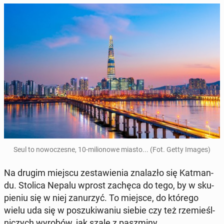
Seul to no­wo­cze­sne, 10-mi­lio­no­we miasto... (Fot. Getty Images)
Na drugim miejscu ze­sta­wie­nia zna­la­zło się Kat­man­
du. Stolica Nepalu wprost zachęca do tego, by w sku­
pie­niu się w niej za­nu­rzyć. To miejsce, do którego
wielu uda się w po­szu­ki­wa­niu siebie czy też rze­mieśl­
ni­czych wyrobów, jak szale z pasz­mi­ny.