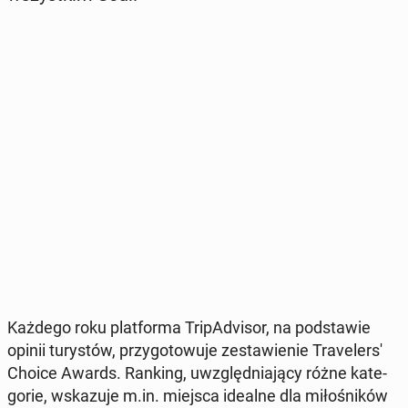
Każdego roku plat­for­ma Tri­pA­dvi­sor, na pod­sta­wie
opinii tu­ry­stów, przy­go­to­wu­je ze­sta­wie­nie Tra­ve­ler­s'
Choice Awards. Ranking, uwzględ­nia­ją­cy różne ka­te­
go­rie, wska­zu­je m.in. miejsca idealne dla mi­ło­śni­ków