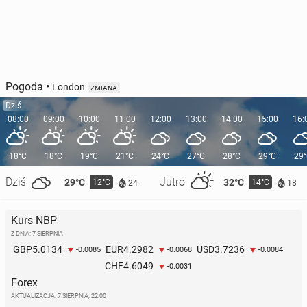
Pogoda
•
London
ZMIANA
Dziś
08:00
09:00
10:00
11:00
12:00
13:00
14:00
15:00
16:
18°C
18°C
19°C
21°C
24°C
27°C
28°C
29°C
29
Dziś
Jutro
29°C
32°C
12°C
14°C
24
18
Kurs NBP
Z DNIA: 7 SIERPNIA
5.0134
4.2982
3.7236
GBP
EUR
USD
-0.0085
-0.0068
-0.0084
4.6049
CHF
-0.0031
Forex
AKTUALIZACJA:
7 SIERPNIA, 22:00