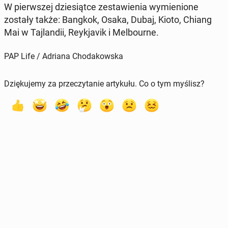
W pierw­szej dzie­siąt­ce ze­sta­wie­nia wy­mie­nio­ne
zostały także: Bangkok, Osaka, Dubaj, Kioto, Chiang
Mai w Taj­lan­dii, Rey­kja­vik i Mel­bo­ur­ne.
PAP Life / Adriana Chodakowska
Dziękujemy za przeczytanie artykułu. Co o tym myślisz?