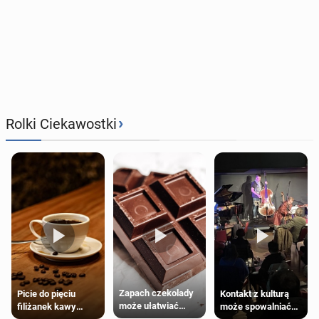
›
Rolki Ciekawostki
Zapach czekolady
Kontakt z kulturą
Picie do pięciu
może ułatwiać
może spowalniać
filiżanek kawy
trening siłowy