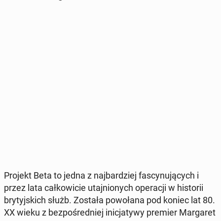
Projekt Beta to jedna z naj­bar­dziej fa­scy­nu­ją­cych i
przez lata cał­ko­wi­cie utaj­nio­nych ope­ra­cji w hi­sto­rii
bry­tyj­skich służb. Została po­wo­ła­na pod koniec lat 80.
XX wieku z bez­po­śred­niej ini­cja­ty­wy premier Mar­ga­ret