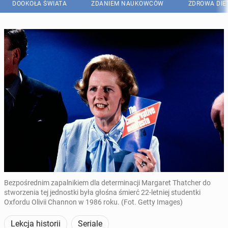
DOOKOŁA ŚWIATA
ZDANIEM NAUKOWCÓW
ZDROWA DIE
Bezpośrednim zapalnikiem dla determinacji Margaret Thatcher do
stworzenia tej jednostki była głośna śmierć 22-letniej studentki
Oxfordu Olivii Channon w 1986 roku. (Fot. Getty Images)
Lekcja historii
Seriale