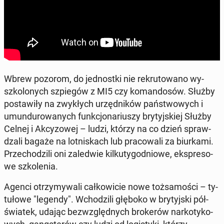
Wbrew pozorom, do jed­nost­ki nie re­kru­to­wa­no wy­
szko­lo­nych szpie­gów z MI5 czy ko­man­do­sów. Służby
po­sta­wi­ły na zwy­kłych urzęd­ni­ków pań­stwo­wych i
umun­du­ro­wa­nych funk­cjo­na­riu­szy bry­tyj­skiej Służby
Celnej i Ak­cy­zo­wej – ludzi, którzy na co dzień spraw­
dza­li bagaże na lot­ni­skach lub pra­co­wa­li za biur­ka­mi.
Prze­cho­dzi­li oni za­le­d­wie kil­ku­ty­go­dnio­we, eks­pre­so­
we szko­le­nia.
Agenci otrzy­my­wa­li cał­ko­wi­cie nowe toż­sa­mo­ści – ty­
tu­ło­we "legendy". Wcho­dzi­li głęboko w bry­tyj­ski pół­
świa­tek, udając bez­względ­nych bro­ke­rów nar­ko­ty­ko­