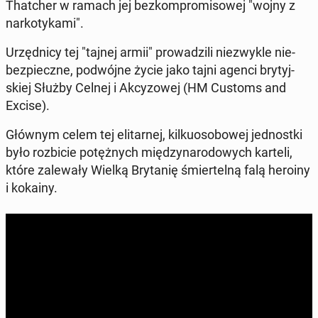
That­cher
w ramach jej bez­kom­pro­mi­so­wej "wojny z
nar­ko­ty­ka­mi".
Urzęd­ni­cy tej "tajnej armii" pro­wa­dzi­li nie­zwy­kle nie­
bez­piecz­ne, po­dwój­ne życie jako tajni agenci bry­tyj­
skiej Służby Celnej i Ak­cy­zo­wej (HM Customs and
Excise).
Głównym celem tej eli­tar­nej, kil­ku­oso­bo­wej jed­nost­ki
było roz­bi­cie po­tęż­nych mię­dzy­na­ro­do­wych karteli,
które za­le­wa­ły Wielką Bry­ta­nię śmier­tel­ną falą heroiny
i kokainy.