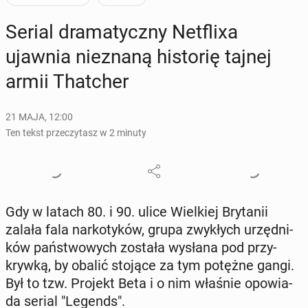
Serial dra­ma­tycz­ny Net­fli­xa
ujawnia nie­zna­ną hi­sto­rię tajnej
armii That­cher
21 MAJA, 12:00
Ten tekst przeczytasz w 2 minuty
Gdy w latach 80. i 90. ulice Wiel­kiej Bry­ta­nii
zalała fala nar­ko­ty­ków, grupa zwy­kłych urzęd­ni­
ków pań­stwo­wych została wysłana pod przy­
kryw­ką, by obalić stojące za tym potężne gangi.
Był to tzw. Projekt Beta i o nim właśnie opo­wia­
da serial "Legends".