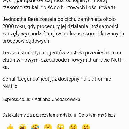
wych, gang­ste­rów czy ludzi od lo­gi­sty­ki, którzy
rzekomo szukali dojść do hur­to­wych ilości towaru.
Jed­nost­ka Beta została po cichu za­mknię­ta około
2000 roku
, gdy pro­ce­du­ry jej dzia­ła­nia i toż­sa­mo­ści
zaczęły wy­cho­dzić na jaw podczas skom­pli­ko­wa­nych
pro­ce­sów są­do­wych.
Teraz hi­sto­ria tych agentów została prze­nie­sio­na na
ekran w nowym, sze­ścio­od­cin­ko­wym dra­ma­cie Net­fli­
xa.
Serial "Legends" jest już do­stęp­ny na plat­for­mie
Netflix.
Express.co.uk / Adriana Chodakowska
Dziękujemy za przeczytanie artykułu. Co o tym myślisz?