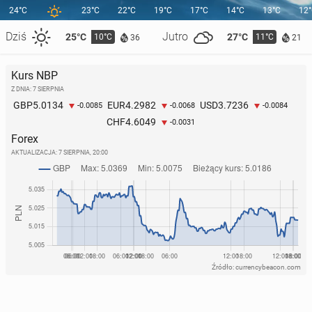
24°C
23°C
22°C
19°C
17°C
14°C
13°C
12
Dziś
Jutro
25°C
27°C
10°C
11°C
36
21
Kurs NBP
Z DNIA: 7 SIERPNIA
5.0134
4.2982
3.7236
GBP
EUR
USD
-0.0085
-0.0068
-0.0084
4.6049
CHF
-0.0031
Forex
AKTUALIZACJA:
7 SIERPNIA, 20:00
Źródło: currencybeacon.com