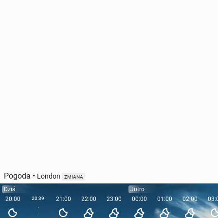
Pogoda
•
London
ZMIANA
Dziś
Jutro
20:00
20:39
21:00
22:00
23:00
00:00
01:00
02:00
03: