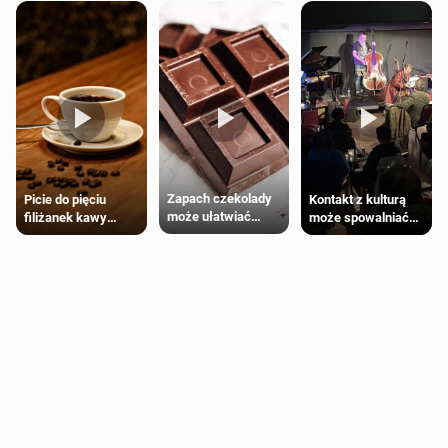
Zapach czekolady
Kontakt z kulturą
Picie do pięciu
może ułatwiać
może spowalniać
filiżanek kawy
trening siłowy
starzenie
dziennie jest
bezpieczne dla
większości
dorosłych