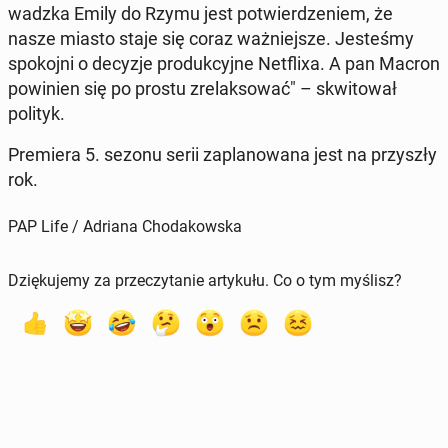
wadz­ka Emily do Rzymu jest po­twier­dze­niem, że
nasze miasto staje się coraz waż­niej­sze. Je­ste­śmy
spo­koj­ni o decyzje pro­duk­cyj­ne Net­fli­xa. A pan Macron
po­wi­nien się po prostu zre­lak­so­wać" – skwi­to­wał
polityk.
Pre­mie­ra 5. sezonu serii za­pla­no­wa­na jest na przy­szły
rok.
PAP Life / Adriana Chodakowska
Dziękujemy za przeczytanie artykułu. Co o tym myślisz?