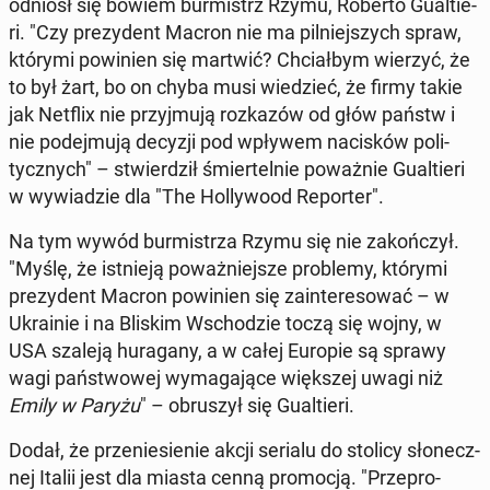
odniósł się bowiem bur­mistrz Rzymu, Roberto Gu­al­tie­
ri. "Czy pre­zy­dent Macron nie ma pil­niej­szych spraw,
którymi po­wi­nien się martwić? Chciał­bym wierzyć, że
to był żart, bo on chyba musi wie­dzieć, że firmy takie
jak Netflix nie przyj­mu­ją roz­ka­zów od głów państw i
nie po­dej­mu­ją decyzji pod wpływem na­ci­sków po­li­
tycz­nych" – stwier­dził śmier­tel­nie po­waż­nie Gu­al­tie­ri
w wy­wia­dzie dla "The Hol­ly­wo­od Re­por­ter".
Na tym wywód bur­mi­strza Rzymu się nie za­koń­czył.
"Myślę, że ist­nie­ją po­waż­niej­sze pro­ble­my, którymi
pre­zy­dent Macron po­wi­nien się za­in­te­re­so­wać – w
Ukra­inie i na Bliskim Wscho­dzie toczą się wojny, w
USA szaleją hu­ra­ga­ny, a w całej Europie są sprawy
wagi pań­stwo­wej wy­ma­ga­ją­ce więk­szej uwagi niż
Emily w Paryżu
" – ob­ru­szył się Gu­al­tie­ri.
Dodał, że prze­nie­sie­nie akcji serialu do stolicy sło­necz­
nej Italii jest dla miasta cenną pro­mo­cją. "Prze­pro­