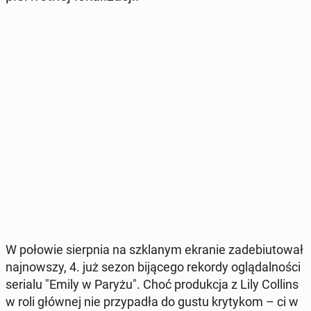
W połowie sierp­nia na szkla­nym ekranie za­de­biu­to­wał
naj­now­szy, 4. już sezon bi­ją­ce­go rekordy oglą­dal­no­ści
serialu "Emily w Paryżu". Choć pro­duk­cja z Lily Collins
w roli głównej nie przy­pa­dła do gustu kry­ty­kom – ci w