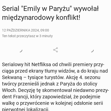
Serial "Emily w Paryżu" wywołał
mię­dzy­na­ro­do­wy kon­flikt!
12 PAŹDZIERNIKA 2024, 09:00
Ten tekst przeczytasz w 3 minuty
Se­ria­lo­wy hit Net­flik­sa od chwili pre­mie­ry przy­
cią­ga przed ekrany tłumy widzów, a do kraju nad
Sekwaną – tysiące tu­ry­stów. Akcję 4. sezonu
twórcy prze­nie­śli jednak z Paryża do stolicy
Włoch. Decyzję tę sko­men­to­wał nie­daw­no pre­zy­
dent Francji, który za­po­wie­dział, że po­dej­mie
walkę o przy­wró­ce­nie w ko­lej­nej od­sło­nie serii
pier­wot­nej lo­ka­li­za­cji.