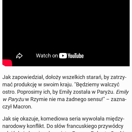
Jak za­po­wie­dział, dołoży wszel­kich starań, by za­trzy­
mać pro­duk­cję w swoim kraju. "Bę­dzie­my walczyć
ostro. Po­pro­si­my ich, by Emily została w Paryżu.
Emily
w Paryżu
w Rzymie nie ma żadnego sensu!" – za­zna­
czył Macron.
Jak się okazuje, ko­me­dio­wa seria wy­wo­ła­ła mię­dzy­
na­ro­do­wy kon­flikt. Do słów fran­cu­skie­go przy­wód­cy