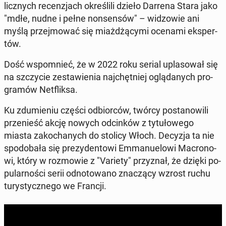
licz­nych re­cen­zjach okre­śli­li dzieło Darrena Stara jako
"mdłe, nudne i pełne non­sen­sów" – wi­dzo­wie ani
myślą przej­mo­wać się miaż­dżą­cy­mi ocenami eks­per­
tów.
Dość wspo­mnieć, że w 2022 roku serial upla­so­wał się
na szczy­cie ze­sta­wie­nia naj­chęt­niej oglą­da­nych pro­
gra­mów Net­flik­sa.
Ku zdu­mie­niu części od­bior­ców, twórcy po­sta­no­wi­li
prze­nieść akcję nowych od­cin­ków z ty­tu­ło­we­go
miasta za­ko­cha­nych do stolicy Włoch. Decyzja ta nie
spodo­ba­ła się pre­zy­den­to­wi Em­ma­nu­elo­wi Ma­cro­no­
wi, który w roz­mo­wie z "Variety" przy­znał, że dzięki po­
pu­lar­no­ści serii od­no­to­wa­no zna­czą­cy wzrost ruchu
tu­ry­stycz­ne­go we Francji.