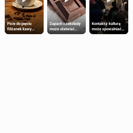
Zapach czekolady
Kontakt z kulturą
Picie do pięciu
może ułatwiać
może spowalniać
filiżanek kawy
trening siłowy
starzenie
dziennie jest
bezpieczne dla
większości
dorosłych