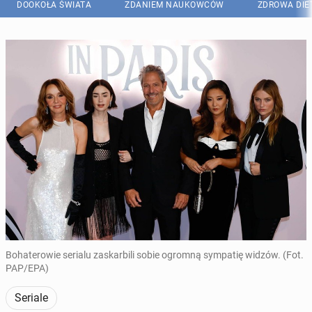
DOOKOŁA ŚWIATA
ZDANIEM NAUKOWCÓW
ZDROWA DIE
Bohaterowie serialu zaskarbili sobie ogromną sympatię widzów. (Fot.
PAP/EPA)
Seriale