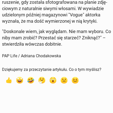
ru­sze­nie, gdy została sfo­to­gra­fo­wa­na na planie zdję­
cio­wym z na­tu­ral­nie siwymi włosami. W wy­wia­dzie
udzie­lo­nym później ma­ga­zy­no­wi "Vogue" aktorka
wyznała, że ma dość wy­mie­rzo­nej w nią krytyki.
"Do­sko­na­le wiem, jak wy­glą­dam. Nie mam wyboru. Co
niby mam zrobić? Prze­stać się starzeć? Zniknąć?" –
stwier­dzi­ła wówczas do­bit­nie.
PAP Life / Adriana Chodakowska
Dziękujemy za przeczytanie artykułu. Co o tym myślisz?