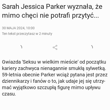
Sarah Jessica Parker wyznała, że
mimo chęci nie potrafi przytyć...
30 MAJA 2024, 10:00
Ten tekst przeczytasz w 2 minuty
Gwiazda 'Seksu w wielkim mie­ście' od po­cząt­ku
kariery za­chwy­ca nie­na­gan­nie smukłą syl­wet­ką.
59-letnia obecnie Parker wciąż pytana jest przez
dzien­ni­ka­rzy i fanów o to, jak udaje jej się utrzy­
mać wy­jąt­ko­wo szczu­płą figurę mimo upływu
czasu.