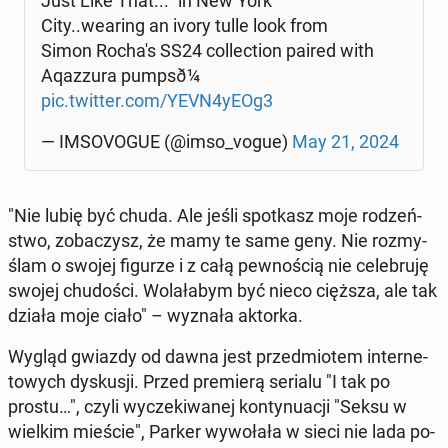
Just Like That..." in New York
City..wearing an ivory tulle look from
Simon Rocha's SS24 col­lec­tion paired with
Aqaz­zu­ra pump­sð¼
pic.twitter.com/YEVN4yEOg3
— IM­SO­VO­GUE (@imso_vogue)
May 21, 2024
"Nie lubię być chuda. Ale jeśli spo­tkasz moje ro­dzeń­
stwo, zo­ba­czysz, że mamy te same geny. Nie roz­my­
ślam o swojej figurze i z całą pew­no­ścią nie ce­le­bru­ję
swojej chu­do­ści. Wo­la­ła­bym być nieco cięższa, ale tak
działa moje ciało" – wyznała aktorka.
Wygląd gwiazdy od dawna jest przed­mio­tem in­ter­ne­
to­wych dys­ku­sji. Przed pre­mie­rą serialu "I tak po
prostu…", czyli wy­cze­ki­wa­nej kon­ty­nu­acji "Seksu w
wielkim mieście", Parker wy­wo­ła­ła w sieci nie lada po­