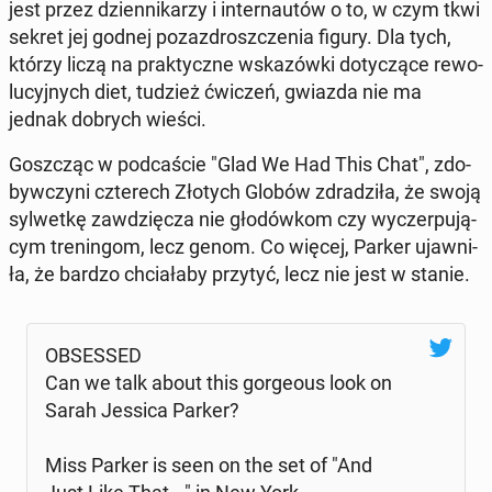
jest przez dzien­ni­ka­rzy i in­ter­nau­tów o to, w czym tkwi
sekret jej godnej po­zaz­drosz­cze­nia figury. Dla tych,
którzy liczą na prak­tycz­ne wska­zów­ki do­ty­czą­ce re­wo­
lu­cyj­nych diet, tudzież ćwiczeń, gwiazda nie ma
jednak dobrych wieści.
Gosz­cząc w pod­ca­ście "Glad We Had This Chat", zdo­
byw­czy­ni czte­rech Złotych Globów zdra­dzi­ła, że swoją
syl­wet­kę za­wdzię­cza nie gło­dów­kom czy wy­czer­pu­ją­
cym tre­nin­gom, lecz genom. Co więcej, Parker ujaw­ni­
ła, że bardzo chcia­ła­by przytyć, lecz nie jest w stanie.
OB­SES­SED
Can we talk about this gor­ge­ous look on
Sarah Jessica Parker?
Miss Parker is seen on the set of "And