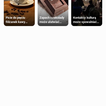
Zapach czekolady
Kontakt z kulturą
Picie do pięciu
może ułatwiać
może spowalniać
filiżanek kawy
trening siłowy
starzenie
dziennie jest
bezpieczne dla
większości
dorosłych