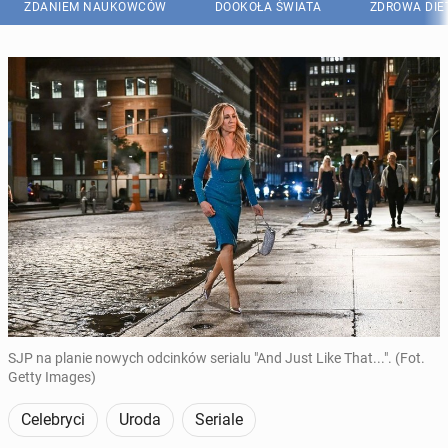
ZDANIEM NAUKOWCÓW
DOOKOŁA ŚWIATA
ZDROWA DIE
SJP na planie nowych odcinków serialu "And Just Like That...". (Fot.
Getty Images)
Celebryci
Uroda
Seriale