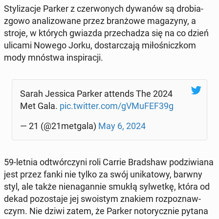
Sty­li­za­cje Parker z czer­wo­nych dywanów są dro­bia­
zgo­wo ana­li­zo­wa­ne przez bran­żo­we ma­ga­zy­ny, a
stroje, w których gwiazda prze­cha­dza się na co dzień
ulicami Nowego Jorku, do­star­cza­ją mi­ło­śnicz­kom
mody mnóstwa in­spi­ra­cji.
Sarah Jessica Parker attends The 2024
Met Gala.
pic.twitter.com/gVMuFEF39g
— 21 (@21metgala)
May 6, 2024
59-letnia od­twór­czy­ni roli Carrie Brad­shaw po­dzi­wia­na
jest przez fanki nie tylko za swój uni­ka­to­wy, barwny
styl, ale także nie­na­gan­nie smukłą syl­wet­kę, która od
dekad po­zo­sta­je jej swo­istym znakiem roz­po­znaw­
czym. Nie dziwi zatem, że Parker no­to­rycz­nie pytana