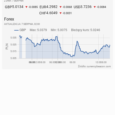
Z DNIA: 7 SIERPNIA
5.0134
4.2982
3.7236
GBP
EUR
USD
-0.0085
-0.0068
-0.0084
4.6049
CHF
-0.0031
Forex
AKTUALIZACJA:
7 SIERPNIA, 02:00
Źródło: currencybeacon.com