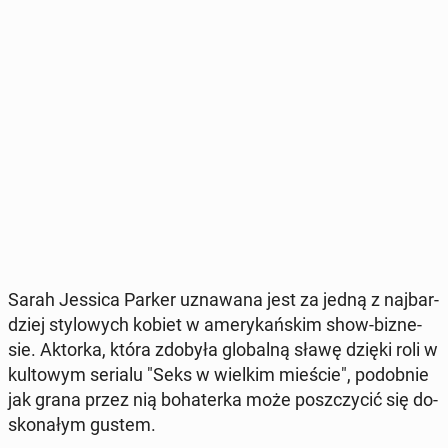
Sarah Jessica Parker uzna­wa­na jest za jedną z naj­bar­
dziej sty­lo­wych kobiet w ame­ry­kań­skim show-biz­ne­
sie. Aktorka, która zdobyła glo­bal­ną sławę dzięki roli w
kul­to­wym serialu "Seks w wielkim mieście", po­dob­nie
jak grana przez nią bo­ha­ter­ka może po­szczy­cić się do­
sko­na­łym gustem.